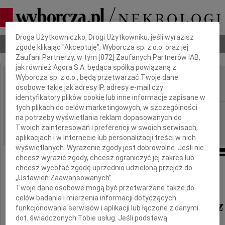
Dbamy o Twoją prywatność
Droga Użytkowniczko, Drogi Użytkowniku, jeśli wyrazisz
Nekrologi
Odeszli
Poradnik pogrzebowy
zgodę klikając "Akceptuję", Wyborcza sp. z o.o. oraz jej
Zaufani Partnerzy, w tym [
872
] Zaufanych Partnerów IAB,
jak również Agora S.A. będąca spółką powiązaną z
Wyborcza sp. z o.o., będą przetwarzać Twoje dane
Marek Sawaszkiewicz
osobowe takie jak adresy IP, adresy e-mail czy
IMIĘ I NAZWISKO:
identyfikatory plików cookie lub inne informacje zapisane w
tych plikach do celów marketingowych, w szczególności
Gdańsk
REGION:
na potrzeby wyświetlania reklam dopasowanych do
23.03.2021
DATA EMISJI:
Twoich zainteresowań i preferencji w swoich serwisach,
aplikacjach i w Internecie lub personalizacji treści w nich
wyświetlanych. Wyrażenie zgody jest dobrowolne. Jeśli nie
chcesz wyrazić zgody, chcesz ograniczyć jej zakres lub
chcesz wycofać zgodę uprzednio udzieloną przejdź do
„Ustawień Zaawansowanych”.
20 marca 2021 roku, w wieku 86 lat, zmarł
Twoje dane osobowe mogą być przetwarzane także do
celów badania i mierzenia informacji dotyczących
Marek Sawaszkiewicz
funkcjonowania serwisów i aplikacji lub łączone z danymi
dot. świadczonych Tobie usług. Jeśli podstawą