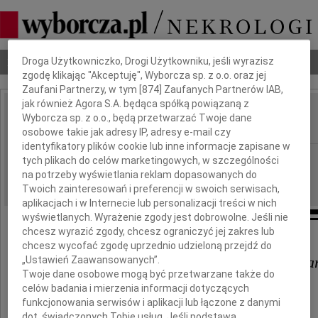
Dbamy o Twoją prywatność
Nekrologi
Odeszli
Poradnik pogrzebowy
Droga Użytkowniczko, Drogi Użytkowniku, jeśli wyrazisz
zgodę klikając "Akceptuję", Wyborcza sp. z o.o. oraz jej
Zaufani Partnerzy, w tym [
874
] Zaufanych Partnerów IAB,
jak również Agora S.A. będąca spółką powiązaną z
Stanisław Kakareko
Wyborcza sp. z o.o., będą przetwarzać Twoje dane
IMIĘ I NAZWISKO:
osobowe takie jak adresy IP, adresy e-mail czy
identyfikatory plików cookie lub inne informacje zapisane w
Białystok
REGION:
tych plikach do celów marketingowych, w szczególności
na potrzeby wyświetlania reklam dopasowanych do
19.03.2021
DATA EMISJI:
Twoich zainteresowań i preferencji w swoich serwisach,
aplikacjach i w Internecie lub personalizacji treści w nich
wyświetlanych. Wyrażenie zgody jest dobrowolne. Jeśli nie
chcesz wyrazić zgody, chcesz ograniczyć jej zakres lub
chcesz wycofać zgodę uprzednio udzieloną przejdź do
Haniu, ciociu Haniu, Maćku, Ma
„Ustawień Zaawansowanych”.
Twoje dane osobowe mogą być przetwarzane także do
celów badania i mierzenia informacji dotyczących
jest nam bardzo, bardzo przykro,
funkcjonowania serwisów i aplikacji lub łączone z danymi
że odszedł
dot. świadczonych Tobie usług. Jeśli podstawą