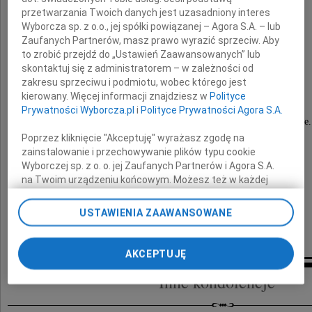
przetwarzania Twoich danych jest uzasadniony interes
Wyborcza sp. z o.o., jej spółki powiązanej – Agora S.A. – lub
Zaufanych Partnerów, masz prawo wyrazić sprzeciw. Aby
to zrobić przejdź do „Ustawień Zaawansowanych” lub
Stanisław Kakareko
skontaktuj się z administratorem – w zależności od
zakresu sprzeciwu i podmiotu, wobec którego jest
kierowany. Więcej informacji znajdziesz w
Polityce
nie wiemy,
Prywatności Wyborcza.pl
i
Polityce Prywatności Agora S.A.
jak moglibyśmy wyrazić Wam nasze współczucie.
Poprzez kliknięcie "Akceptuję" wyrażasz zgodę na
zainstalowanie i przechowywanie plików typu cookie
Składamy Wam
Wyborczej sp. z o. o. jej Zaufanych Partnerów i Agora S.A.
najszczersze kondolencje
na Twoim urządzeniu końcowym. Możesz też w każdej
chwili zmienić swoje preferencje dot. plików cookie,
Cecylia i Kazimierz Piotrowscy
ponownie wywołując narzędzie do zarządzania Twoimi
USTAWIENIA ZAAWANSOWANE
Hania, Dorota i Armand
preferencjami dot. przetwarzania danych poprzez
odnośnik „Ustawienia prywatności” w stopce serwisu i
przechodząc do sekcji „Ustawienia zaawansowane”.
AKCEPTUJĘ
Zmiana ustawień plików cookie możliwa jest także za
Inne kondolencje
pomocą ustawień przeglądarki.
My, nasi Zaufani Partnerzy i Agora S.A. możemy