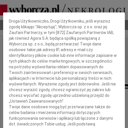
Dbamy o Twoją prywatność
Droga Użytkowniczko, Drogi Użytkowniku, jeśli wyrazisz
Nekrologi
Odeszli
Poradnik pogrzebowy
zgodę klikając "Akceptuję", Wyborcza sp. z o.o. oraz jej
Zaufani Partnerzy, w tym [
872
] Zaufanych Partnerów IAB,
jak również Agora S.A. będąca spółką powiązaną z
Wyborcza sp. z o.o., będą przetwarzać Twoje dane
Marek Karbowy
osobowe takie jak adresy IP, adresy e-mail czy
IMIĘ I NAZWISKO:
identyfikatory plików cookie lub inne informacje zapisane w
tych plikach do celów marketingowych, w szczególności
Gdańsk
REGION:
na potrzeby wyświetlania reklam dopasowanych do
16.03.2021
DATA EMISJI:
Twoich zainteresowań i preferencji w swoich serwisach,
aplikacjach i w Internecie lub personalizacji treści w nich
wyświetlanych. Wyrażenie zgody jest dobrowolne. Jeśli nie
chcesz wyrazić zgody, chcesz ograniczyć jej zakres lub
chcesz wycofać zgodę uprzednio udzieloną przejdź do
„Ustawień Zaawansowanych”.
Z głębokim żalem zawiadamiamy,
Twoje dane osobowe mogą być przetwarzane także do
że dnia 11 marca 2021 roku odszedł do Pana
celów badania i mierzenia informacji dotyczących
nasz kochany Mąż i Tato
funkcjonowania serwisów i aplikacji lub łączone z danymi
dot. świadczonych Tobie usług. Jeśli podstawą