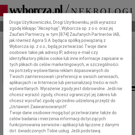
Dbamy o Twoją prywatność
Droga Użytkowniczko, Drogi Użytkowniku, jeśli wyrazisz
Nekrologi
Odeszli
Poradnik pogrzebowy
zgodę klikając "Akceptuję", Wyborcza sp. z o.o. oraz jej
Zaufani Partnerzy, w tym [
874
] Zaufanych Partnerów IAB,
jak również Agora S.A. będąca spółką powiązaną z
Wyborcza sp. z o.o., będą przetwarzać Twoje dane
osobowe takie jak adresy IP, adresy e-mail czy
IMIĘ I NAZWISKO:
identyfikatory plików cookie lub inne informacje zapisane w
Radom
tych plikach do celów marketingowych, w szczególności
REGION:
na potrzeby wyświetlania reklam dopasowanych do
22.07.2010
DATA EMISJI:
Twoich zainteresowań i preferencji w swoich serwisach,
aplikacjach i w Internecie lub personalizacji treści w nich
wyświetlanych. Wyrażenie zgody jest dobrowolne. Jeśli nie
chcesz wyrazić zgody, chcesz ograniczyć jej zakres lub
chcesz wycofać zgodę uprzednio udzieloną przejdź do
Dr. Wiesławowi Chudobie
„Ustawień Zaawansowanych”.
Twoje dane osobowe mogą być przetwarzane także do
wyrazy współczucia
celów badania i mierzenia informacji dotyczących
z powodu śmierci
funkcjonowania serwisów i aplikacji lub łączone z danymi
dot. świadczonych Tobie usług. Jeśli podstawą