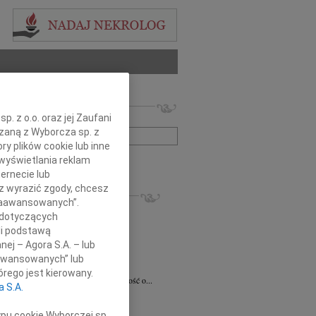
 nekrologów i wspomnień
. z o.o. oraz jej Zaufani
zwisko lub numer ogłoszenia:
ązaną z Wyborcza sp. z
ry plików cookie lub inne
wyświetlania reklam
+ szukanie zaawansowane
ernecie lub
sz wyrazić zgody, chcesz
KROLOGI
 Zaawansowanych”.
8.2026
Radom
 dotyczących
 Ciskowskiej wyrazy najgłębszego...
li podstawą
ław Maszkiewicz
29.07.2026
Radom
nej – Agora S.A. – lub
omnym smutkiem i żalem przyjąłem...
aawansowanych” lub
ta Grabowska
07.07.2026
Radom
rego jest kierowany.
omnym smutkiem przyjęliśmy wiadomość o...
a S.A.
5.2026
Radom
Dariuszowi Piątkowi Dyrektorowi...
ypu cookie Wyborczej sp.