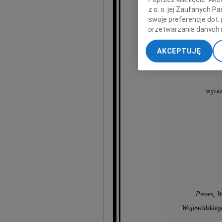
z o. o. jej Zaufanych 
Sędzi Wojewódzki
swoje preferencje dot.
przetwarzania danych 
„Ustawienia zaawansow
AKCEPTUJĘ
My, nasi Zaufani Part
dokładnych danych geol
Przechowywanie informa
treści, badnie odbiorcó
wyraz
Prezes, W
Wojewódzkieg