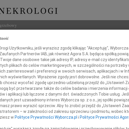
ogrzebowy
tność
Szukaj
ogi Użytkowniku, jeśli wyrazisz zgodę klikając "Akceptuję", Wyborcza sp
Imię i na
 Zaufanych Partnerów IAB, jak również Agora S.A. będąca spółką powi
Twoje dane osobowe takie jak adresy IP, adresy e-mail czy identyfikato
 tych plikach do celów marketingowych, w szczególności na potrzeby 
 zainteresowań i preferencji w swoich serwisach, aplikacjach i w Int
w nich wyświetlanych. Wyrażenie zgody jest dobrowolne. Jeśli nie chce
INNE NE
 lub chcesz wycofać zgodę uprzednio udzieloną przejdź do „Ustawień
06.0
gą być przetwarzane także do celów badania i mierzenia informacji
Annie
w i aplikacji lub łączone z danymi dot. świadczonych Tobie usług. Jeś
Zdzis
nych jest uzasadniony interes Wyborcza sp. z o.o., jej spółki powiąza
Pani
Z ogr
masz prawo wyrazić sprzeciw. Aby to zrobić przejdź do „Ustawień Z
Danu
istratorem – w zależności od zakresu sprzeciwu i podmiotu, wobec któ
Z ogr
dziesz w
Polityce Prywatności Wyborcza.pl
i
Polityce Prywatności Agor
e Owsińskiej-Gwiazda
26.0
Panu 
ceptuję" wyrażasz zgodę na zainstalowanie i przechowywanie plików t