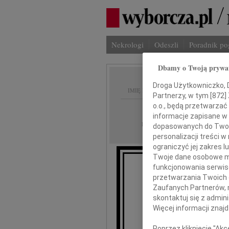
Nekrologi
Odeszli
Poradnik p
Dbamy o Twoją prywa
Droga Użytkowniczko, Dr
IMIĘ I NAZWISKO:
Partnerzy, w tym [
872
]
o.o., będą przetwarzać 
Radom
REGION:
informacje zapisane w
12.03.2021
DATA EMISJI:
dopasowanych do Twoich
personalizacji treści 
ograniczyć jej zakres
Twoje dane osobowe mo
funkcjonowania serwisó
przetwarzania Twoich da
Zaufanych Partnerów, 
skontaktuj się z admin
Więcej informacji znaj
Iwoni
Poprzez kliknięcie "Ak