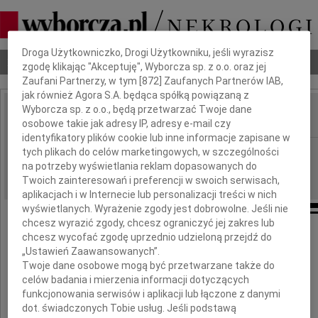
Dbamy o Twoją prywatność
Droga Użytkowniczko, Drogi Użytkowniku, jeśli wyrazisz
Nekrologi
Odeszli
Poradnik pogrzebowy
zgodę klikając "Akceptuję", Wyborcza sp. z o.o. oraz jej
Zaufani Partnerzy, w tym [
872
] Zaufanych Partnerów IAB,
jak również Agora S.A. będąca spółką powiązaną z
Wyborcza sp. z o.o., będą przetwarzać Twoje dane
osobowe takie jak adresy IP, adresy e-mail czy
IMIĘ I NAZWISKO:
identyfikatory plików cookie lub inne informacje zapisane w
Lublin
tych plikach do celów marketingowych, w szczególności
REGION:
na potrzeby wyświetlania reklam dopasowanych do
12.03.2021
DATA EMISJI:
Twoich zainteresowań i preferencji w swoich serwisach,
aplikacjach i w Internecie lub personalizacji treści w nich
wyświetlanych. Wyrażenie zgody jest dobrowolne. Jeśli nie
chcesz wyrazić zgody, chcesz ograniczyć jej zakres lub
chcesz wycofać zgodę uprzednio udzieloną przejdź do
Pani
„Ustawień Zaawansowanych”.
Twoje dane osobowe mogą być przetwarzane także do
celów badania i mierzenia informacji dotyczących
Elżbiecie Siczek
funkcjonowania serwisów i aplikacji lub łączone z danymi
dot. świadczonych Tobie usług. Jeśli podstawą