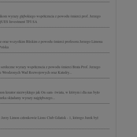
ikom wyrazy głębokiego współczucia z powodu śmierci prof. Jerzego
EQUES Investment TFI SA
e oraz wszystkim Bliskim z powodu śmierci profesora Jerzego Limona
Polska
erdeczne wyrazy współczucia z powodu śmierci Brata Prof. Jerzego
tru Wrodzonych Wad Rozwojowych oraz Katedry...
mon kreator niezwykłego jak On sam- świata, w którym i dla nas było
Jurka składamy wyrazy najgłębszego...
l Jerzy Limon członkowie Lions Club Gdańsk - 1, którego Jurek był