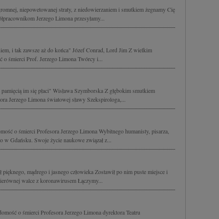
ogromnej, niepowetowanej straty, z niedowierzaniem i smutkiem żegnamy Cię
ółpracownikom Jerzego Limona przesyłamy...
niem, i tak zawsze aż do końca" Józef Conrad, Lord Jim Z wielkim
 o śmierci Prof. Jerzego Limona Twórcy i...
 pamięcią im się płaci" Wisława Szymborska Z głębokim smutkiem
ora Jerzego Limona światowej sławy Szekspirologa,...
mość o śmierci Profesora Jerzego Limona Wybitnego humanisty, pisarza,
go w Gdańsku. Swoje życie naukowe związał z...
ł pięknego, mądrego i jasnego człowieka Zostawił po nim puste miejsce i
nierównej walce z koronawirusem Łączymy...
mość o śmierci Profesora Jerzego Limona dyrektora Teatru