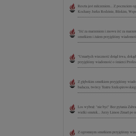
Reszta jest milczeniem... Z poczuciem 
Kochany Jurku Rodzinie, Bliskim, Wsp
"Iść za marzeniem i znowu iść za marze
smutkiem i żalem przyjęliśmy wiadomość
"Umarłych wieczność dotąd trwa, dokąd
przyjęliśmy wiadomość o śmierci Profes
Z głębokim smutkiem przyjęliśmy wiado
badacza, twórcy Teatru Szekspirowskie
Los wybrał: "nie być" Bez pytania Zabra
wielki smutek... Jerzy Limon Zmarł po 
Z ogromnym smutkiem przyjęliśmy wiado