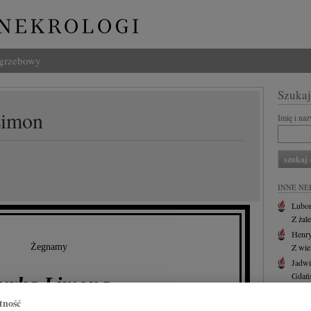
ogrzebowy
Szukaj
Limon
Imię i na
INNE NE
Lubo
Z żal
Henr
Żegnamy
Z wie
Jadwi
Gdań
urka Limona
Z głę
tność
Andrz