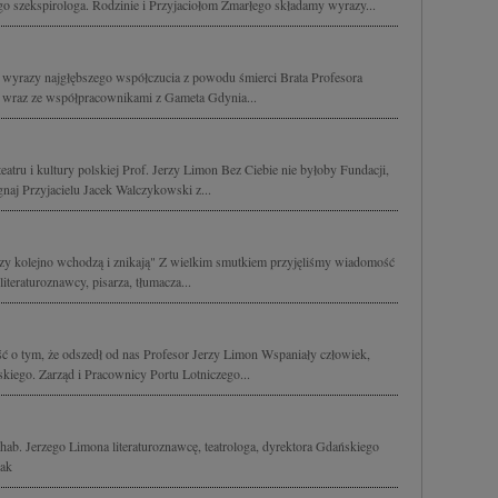
 szekspirologa. Rodzinie i Przyjaciołom Zmarłego składamy wyrazy...
yrazy najgłębszego współczucia z powodu śmierci Brata Profesora
u wraz ze współpracownikami z Gameta Gdynia...
eatru i kultury polskiej Prof. Jerzy Limon Bez Ciebie nie byłoby Fundacji,
naj Przyjacielu Jacek Walczykowski z...
tórzy kolejno wchodzą i znikają" Z wielkim smutkiem przyjęliśmy wiadomość
literaturoznawcy, pisarza, tłumacza...
 o tym, że odszedł od nas Profesor Jerzy Limon Wspaniały człowiek,
kiego. Zarząd i Pracownicy Portu Lotniczego...
hab. Jerzego Limona literaturoznawcę, teatrologa, dyrektora Gdańskiego
Żak