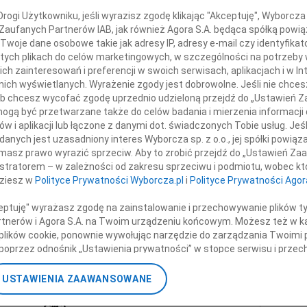
Pogrą
ieloletniego bliskiego Przyjaciela,
ogi Użytkowniku, jeśli wyrazisz zgodę klikając "Akceptuję", Wyborcza sp
Joann
 wspólnych prac, zabaw, nadziei i radości.
 Zaufanych Partnerów IAB, jak również Agora S.A. będąca spółką powi
Z głę
Twoje dane osobowe takie jak adresy IP, adresy e-mail czy identyfikato
+ wię
Jurku!
 tych plikach do celów marketingowych, w szczególności na potrzeby 
 zainteresowań i preferencji w swoich serwisach, aplikacjach i w Int
NAJNOWS
w nich wyświetlanych. Wyrażenie zgody jest dobrowolne. Jeśli nie chce
07.0
e nas opuściłeś, ale dziękujemy Ci,
 lub chcesz wycofać zgodę uprzednio udzieloną przejdź do „Ustawień
07.0
yć nawzajem świadkami swojego życia.
gą być przetwarzane także do celów badania i mierzenia informacji
Jacek
w i aplikacji lub łączone z danymi dot. świadczonych Tobie usług. Jeś
Małgo
ika i Władysław Zawistowscy
nych jest uzasadniony interes Wyborcza sp. z o.o., jej spółki powiąza
Marek
masz prawo wyrazić sprzeciw. Aby to zrobić przejdź do „Ustawień Z
oraz
Jerzy
istratorem – w zależności od zakresu sprzeciwu i podmiotu, wobec któ
lian Zawistowski z Rodziną
Asia
dziesz w
Polityce Prywatności Wyborcza.pl
i
Polityce Prywatności Agor
07.0
ceptuję" wyrażasz zgodę na zainstalowanie i przechowywanie plików t
Eugen
Partnerów i Agora S.A. na Twoim urządzeniu końcowym. Możesz też w ka
Kryst
 plików cookie, ponownie wywołując narzędzie do zarządzania Twoimi 
+ wię
poprzez odnośnik „Ustawienia prywatności” w stopce serwisu i przec
ane”. Zmiana ustawień plików cookie możliwa jest także za pomocą u
USTAWIENIA ZAAWANSOWANE
Kondolencje
nerzy i Agora S.A. możemy przetwarzać dane osobowe w następującyc
okalizacyjnych. Aktywne skanowanie charakterystyki urządzenia do ce