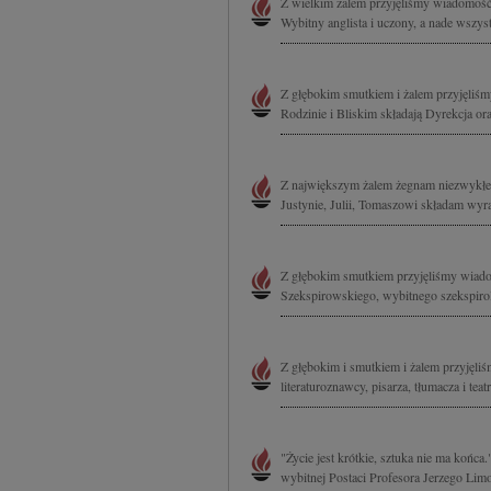
Z wielkim żalem przyjęliśmy wiadomość
Wybitny anglista i uczony, a nade wszys
Z głębokim smutkiem i żalem przyjęliś
Rodzinie i Bliskim składają Dyrekcja or
Z największym żalem żegnam niezwykłeg
Justynie, Julii, Tomaszowi składam wyra
Z głębokim smutkiem przyjęliśmy wiado
Szekspirowskiego, wybitnego szekspirolo
Z głębokim i smutkiem i żalem przyjęli
literaturoznawcy, pisarza, tłumacza i tea
"Życie jest krótkie, sztuka nie ma koń
wybitnej Postaci Profesora Jerzego Limon