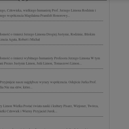
cji na urządzeniu lub dostęp do nich. Spersonalizowane reklamy i tre
w i ulepszanie usług.
Lista Zaufanych Partnerów
go, Człowieka, wielkiego humanistę Prof. Jerzego Limona Rodzinie i
szego współczucia Magdalena Pramfelt Honorowy...
mość o śmierci Jerzego Limona Drogiej Justynie, Rodzinie, Bliskim
zucia Agata, Robert i Michał
omość o śmierci wybitnego humanisty Profesora Jerzego Limona W tym
ni Prezes Justynie Limon, Julii Limon, Tomaszowi Limon...
Przyjmijcie nasze najgłębsze wyrazy współczucia. Odejście Jurka Prof.
ia Nie ma słów, które...
y Limon Wielka Postać świata nauki i kultury Pisarz, Wizjoner, Twórca,
lki Człowiek i Wierny Przyjaciel Jurek...