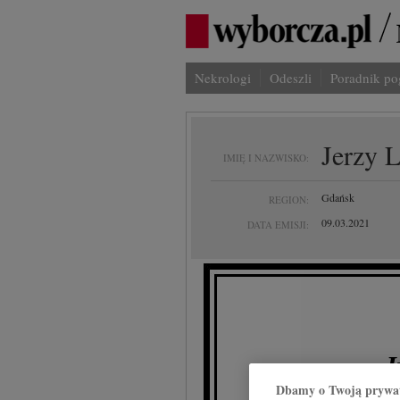
Nekrologi
Odeszli
Poradnik p
Jerzy 
IMIĘ I NAZWISKO:
Gdańsk
REGION:
09.03.2021
DATA EMISJI:
J
Dbamy o Twoją prywa