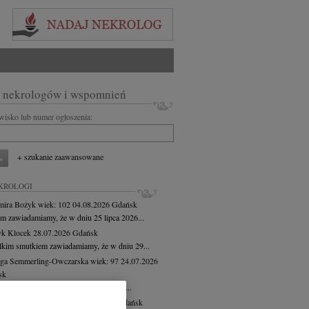
 nekrologów i wspomnień
zwisko lub numer ogłoszenia:
+ szukanie zaawansowane
KROLOGI
mira Bożyk
wiek: 102
04.08.2026
Gdańsk
em zawiadamiamy, że w dniu 25 lipca 2026...
yk Klocek
28.07.2026
Gdańsk
lkim smutkiem zawiadamiamy, że w dniu 29...
ga Semmerling-Owczarska
wiek: 97
24.07.2026
sk
bokim żalem zawiadamiamy, że dnia 20...
ej Krupowicz
wiek: 87
16.07.2026
Gdańsk