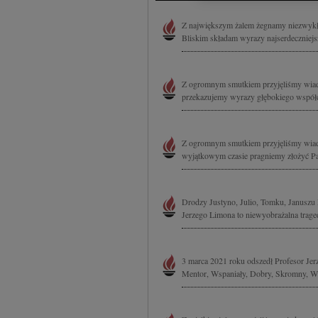
Przechowywanie informa
treści, badnie odbiorcó
Z największym żalem żegnamy niezwykłe
Bliskim składam wyrazy najserdeczniej
Z ogromnym smutkiem przyjęliśmy wiado
przekazujemy wyrazy głębokiego współc
Z ogromnym smutkiem przyjęliśmy wiad
wyjątkowym czasie pragniemy złożyć Pa
Drodzy Justyno, Julio, Tomku, Januszu 
Jerzego Limona to niewyobrażalna traged
3 marca 2021 roku odszedł Profesor Jerz
Mentor, Wspaniały, Dobry, Skromny, Wie