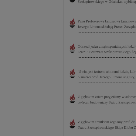
Szekspirowskiego w Gdańsku, wybitnego
Panu Profesorowi Januszowi Limonowi w
Jerzego Limona składają Prezes Zarząd
Odszedł jeden z najwspanialszych ludzi t
Teatru i Festiwalu Szekspirowskiego Żeg
"Świat jest teatrem, aktorami ludzie, k
o śmierci prof. Jerzego Limona anglisty, 
Z głębokim żalem przyjęliśmy wiadomość
twórca i budowniczy Teatru Szekspirows
Z głębokim smutkiem żegnamy prof. dr. 
Teatru Szekspirowskiego Ekipa Klubu 