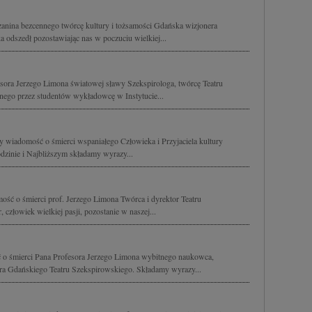
anina bezcennego twórcę kultury i tożsamości Gdańska wizjonera
a odszedł pozostawiając nas w poczuciu wielkiej...
ora Jerzego Limona światowej sławy Szekspirologa, twórcę Teatru
ego przez studentów wykładowcę w Instytucie...
y wiadomość o śmierci wspaniałego Człowieka i Przyjaciela kultury
dzinie i Najbliższym składamy wyrazy...
ść o śmierci prof. Jerzego Limona Twórca i dyrektor Teatru
człowiek wielkiej pasji, pozostanie w naszej...
 o śmierci Pana Profesora Jerzego Limona wybitnego naukowca,
a Gdańskiego Teatru Szekspirowskiego. Składamy wyrazy...