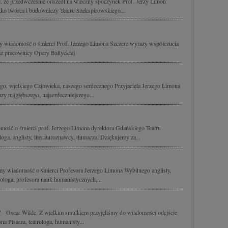
, że przedwcześnie odszedł na wieczny spoczynek Prof. Jerzy Limon
tko twórca i budowniczy Teatru Szekspirowskiego...
my wiadomość o śmierci Prof. Jerzego Limona Szczere wyrazy współczucia
az pracownicy Opery Bałtyckiej
o, wielkiego Człowieka, naszego serdecznego Przyjaciela Jerzego Limona
zy najgłębszego, najserdeczniejszego...
mość o śmierci prof. Jerzego Limona dyrektora Gdańskiego Teatru
ga, anglisty, literaturoznawcy, tłumacza. Dziękujemy za...
śmy wiadomość o śmierci Profesora Jerzego Limona Wybitnego anglisty,
trologa, profesora nauk humanistycznych,...
ca." Oscar Wilde. Z wielkim smutkiem przyjęliśmy do wiadomości odejście
a Pisarza, teatrologa, humanisty...