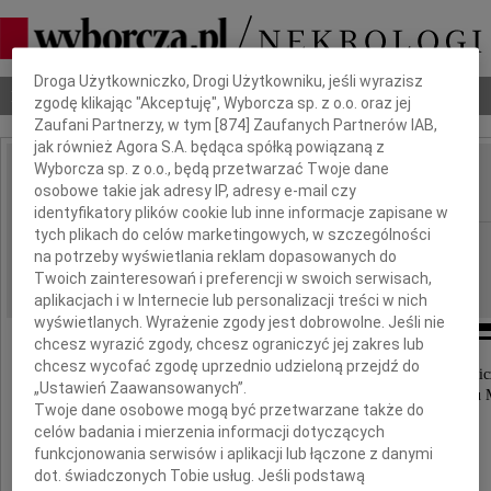
Dbamy o Twoją prywatność
Droga Użytkowniczko, Drogi Użytkowniku, jeśli wyrazisz
Nekrologi
Odeszli
Poradnik pogrzebowy
zgodę klikając "Akceptuję", Wyborcza sp. z o.o. oraz jej
Zaufani Partnerzy, w tym [
874
] Zaufanych Partnerów IAB,
jak również Agora S.A. będąca spółką powiązaną z
Wyborcza sp. z o.o., będą przetwarzać Twoje dane
Wienczysław Sadowski
osobowe takie jak adresy IP, adresy e-mail czy
IMIĘ I NAZWISKO:
identyfikatory plików cookie lub inne informacje zapisane w
tych plikach do celów marketingowych, w szczególności
Białystok
REGION:
na potrzeby wyświetlania reklam dopasowanych do
12.03.2021
DATA EMISJI:
Twoich zainteresowań i preferencji w swoich serwisach,
aplikacjach i w Internecie lub personalizacji treści w nich
wyświetlanych. Wyrażenie zgody jest dobrowolne. Jeśli nie
chcesz wyrazić zgody, chcesz ograniczyć jej zakres lub
chcesz wycofać zgodę uprzednio udzieloną przejdź do
Z całego serca dziękuję wszystkim, którzy uczestnic
„Ustawień Zaawansowanych”.
w ostatniej drodze na miejsce wiecznego spoczynku
Twoje dane osobowe mogą być przetwarzane także do
celów badania i mierzenia informacji dotyczących
funkcjonowania serwisów i aplikacji lub łączone z danymi
dot. świadczonych Tobie usług. Jeśli podstawą