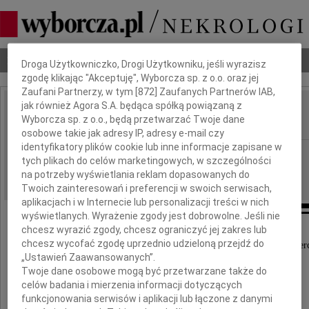
Dbamy o Twoją prywatność
Nekrologi
Odeszli
Poradnik pogrzebowy
Droga Użytkowniczko, Drogi Użytkowniku, jeśli wyrazisz
zgodę klikając "Akceptuję", Wyborcza sp. z o.o. oraz jej
Zaufani Partnerzy, w tym [
872
] Zaufanych Partnerów IAB,
jak również Agora S.A. będąca spółką powiązaną z
Jacek Szostakowski
Wyborcza sp. z o.o., będą przetwarzać Twoje dane
IMIĘ I NAZWISKO:
osobowe takie jak adresy IP, adresy e-mail czy
identyfikatory plików cookie lub inne informacje zapisane w
Gdańsk
REGION:
tych plikach do celów marketingowych, w szczególności
04.03.2021
DATA EMISJI:
na potrzeby wyświetlania reklam dopasowanych do
Twoich zainteresowań i preferencji w swoich serwisach,
aplikacjach i w Internecie lub personalizacji treści w nich
wyświetlanych. Wyrażenie zgody jest dobrowolne. Jeśli nie
chcesz wyrazić zgody, chcesz ograniczyć jej zakres lub
chcesz wycofać zgodę uprzednio udzieloną przejdź do
Z wielkim żalem przyjęliśmy wiadomość o śmier
„Ustawień Zaawansowanych”.
Twoje dane osobowe mogą być przetwarzane także do
celów badania i mierzenia informacji dotyczących
funkcjonowania serwisów i aplikacji lub łączone z danymi