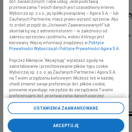
dot. świadczonych Tobie usług. Jeśli podstawą
przetwarzania Twoich danych jest uzasadniony interes
Dr Jacka Szostakowskie
Wyborcza sp. z o.o., jej spółki powiązanej – Agora S.A. – lub
Zaufanych Partnerów, masz prawo wyrazić sprzeciw. Aby
to zrobić przejdź do „Ustawień Zaawansowanych” lub
lekarza ortopedy i chirurga urazowego,
skontaktuj się z administratorem – w zależności od
serdecznego Kolegi , obdarzonego wrażliwością i talentem 
zakresu sprzeciwu i podmiotu, wobec którego jest
kierowany. Więcej informacji znajdziesz w
Polityce
Prywatności Wyborcza.pl
i
Polityce Prywatności Agora S.A.
Rodzinie Zmarłego
Poprzez kliknięcie "Akceptuję" wyrażasz zgodę na
zainstalowanie i przechowywanie plików typu cookie
składamy
Wyborczej sp. z o. o. jej Zaufanych Partnerów i Agora S.A.
wyrazy głębokiego współczucia
na Twoim urządzeniu końcowym. Możesz też w każdej
chwili zmienić swoje preferencje dot. plików cookie,
Zarząd Oddziału Pomorskiego
ponownie wywołując narzędzie do zarządzania Twoimi
preferencjami dot. przetwarzania danych poprzez
Polskiego Towarzystwa Medycyny Ratunkowej
odnośnik „Ustawienia prywatności” w stopce serwisu i
przechodząc do sekcji „Ustawienia zaawansowane”.
USTAWIENIA ZAAWANSOWANE
Zmiana ustawień plików cookie możliwa jest także za
pomocą ustawień przeglądarki.
Inne kondolencje
AKCEPTUJĘ
My, nasi Zaufani Partnerzy i Agora S.A. możemy