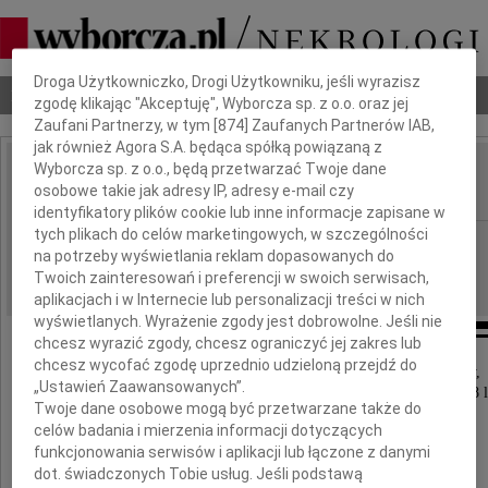
Dbamy o Twoją prywatność
Droga Użytkowniczko, Drogi Użytkowniku, jeśli wyrazisz
Nekrologi
Odeszli
Poradnik pogrzebowy
zgodę klikając "Akceptuję", Wyborcza sp. z o.o. oraz jej
Zaufani Partnerzy, w tym [
874
] Zaufanych Partnerów IAB,
jak również Agora S.A. będąca spółką powiązaną z
Wyborcza sp. z o.o., będą przetwarzać Twoje dane
Krystyna Broda
osobowe takie jak adresy IP, adresy e-mail czy
IMIĘ I NAZWISKO:
identyfikatory plików cookie lub inne informacje zapisane w
tych plikach do celów marketingowych, w szczególności
Poznań
REGION:
na potrzeby wyświetlania reklam dopasowanych do
21.07.2010
DATA EMISJI:
Twoich zainteresowań i preferencji w swoich serwisach,
aplikacjach i w Internecie lub personalizacji treści w nich
wyświetlanych. Wyrażenie zgody jest dobrowolne. Jeśli nie
chcesz wyrazić zgody, chcesz ograniczyć jej zakres lub
chcesz wycofać zgodę uprzednio udzieloną przejdź do
Z głębokim smutkiem i żalem zawiadamiamy,
„Ustawień Zaawansowanych”.
że w dniu 16 lipca 2010 roku zmarła w wieku 88 l
Twoje dane osobowe mogą być przetwarzane także do
opatrzona sakramentami świętymi
celów badania i mierzenia informacji dotyczących
funkcjonowania serwisów i aplikacji lub łączone z danymi
dot. świadczonych Tobie usług. Jeśli podstawą