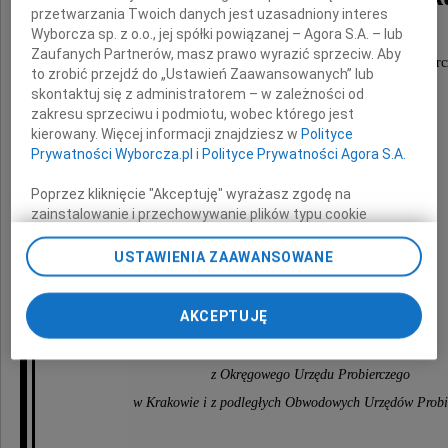
przetwarzania Twoich danych jest uzasadniony interes
Wyborcza sp. z o.o., jej spółki powiązanej – Agora S.A. – lub
Zaufanych Partnerów, masz prawo wyrazić sprzeciw. Aby
długoletni pracownik Obwodowego Urzędu Probierc
to zrobić przejdź do „Ustawień Zaawansowanych” lub
w Częstochowie.
skontaktuj się z administratorem – w zależności od
zakresu sprzeciwu i podmiotu, wobec którego jest
kierowany. Więcej informacji znajdziesz w
Polityce
Rodzinie i Bliskim
Prywatności Wyborcza.pl
i
Polityce Prywatności Agora S.A.
Poprzez kliknięcie "Akceptuję" wyrażasz zgodę na
składamy
zainstalowanie i przechowywanie plików typu cookie
Wyborczej sp. z o. o. jej Zaufanych Partnerów i Agora S.A.
na Twoim urządzeniu końcowym. Możesz też w każdej
USTAWIENIA ZAAWANSOWANE
najszczersze wyrazy żalu i współczucia
chwili zmienić swoje preferencje dot. plików cookie,
ponownie wywołując narzędzie do zarządzania Twoimi
preferencjami dot. przetwarzania danych poprzez
AKCEPTUJĘ
Dyrektor i Kierownictwo
odnośnik „Ustawienia prywatności” w stopce serwisu i
oraz koleżanki i koledzy
przechodząc do sekcji „Ustawienia zaawansowane”.
Zmiana ustawień plików cookie możliwa jest także za
z Okręgowego Urzędu Probierczego
pomocą ustawień przeglądarki.
w Krakowie i z podległych Obwodowych Urzędów Probi
My, nasi Zaufani Partnerzy i Agora S.A. możemy