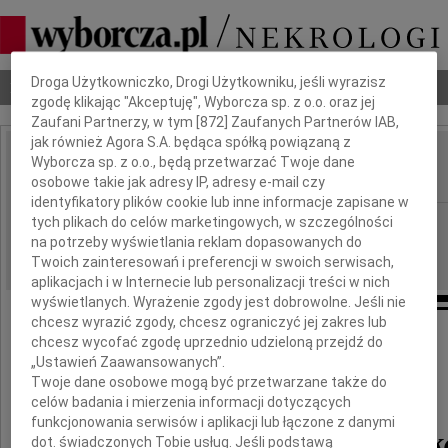
Dbamy o Twoją prywatność
Droga Użytkowniczko, Drogi Użytkowniku, jeśli wyrazisz
Nekrologi
Odeszli
Poradnik pogrzebowy
zgodę klikając "Akceptuję", Wyborcza sp. z o.o. oraz jej
Zaufani Partnerzy, w tym [
872
] Zaufanych Partnerów IAB,
jak również Agora S.A. będąca spółką powiązaną z
Aldona Pruszyńska
Wyborcza sp. z o.o., będą przetwarzać Twoje dane
IMIĘ I NAZWISKO:
osobowe takie jak adresy IP, adresy e-mail czy
identyfikatory plików cookie lub inne informacje zapisane w
Częstochowa
tych plikach do celów marketingowych, w szczególności
REGION:
na potrzeby wyświetlania reklam dopasowanych do
20.07.2010
DATA EMISJI:
Twoich zainteresowań i preferencji w swoich serwisach,
aplikacjach i w Internecie lub personalizacji treści w nich
wyświetlanych. Wyrażenie zgody jest dobrowolne. Jeśli nie
chcesz wyrazić zgody, chcesz ograniczyć jej zakres lub
chcesz wycofać zgodę uprzednio udzieloną przejdź do
Z wielkim żalem informujemy,
„Ustawień Zaawansowanych”.
że dnia 19 lipca 2010 roku zmarła
Twoje dane osobowe mogą być przetwarzane także do
celów badania i mierzenia informacji dotyczących
funkcjonowania serwisów i aplikacji lub łączone z danymi
mgr Aldona Pruszyńsk
dot. świadczonych Tobie usług. Jeśli podstawą