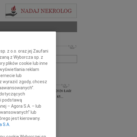
 nekrologów i wspomnień
. z o.o. oraz jej Zaufani
zwisko lub numer ogłoszenia:
ązaną z Wyborcza sp. z
ry plików cookie lub inne
wyświetlania reklam
+ szukanie zaawansowane
ernecie lub
sz wyrazić zgody, chcesz
KROLOGI
 Zaawansowanych”.
awa Jankiewicz-Ferszt
wiek: 85
23.07.2026
Łódź
 dotyczących
bokim żalem zawiadamiam, że w wieku 85...
li podstawą
ej Szereda
14.07.2026
Łódź
nej – Agora S.A. – lub
u 8 lipca 2026 roku odszedł od nas...
aawansowanych” lub
 Styczyński
28.05.2026
Łódź
rego jest kierowany.
bokim smutkiem i żalem przyjęliśmy...
a S.A.
sz Gwizdała
27.05.2026
Łódź
j mija dziesięć lat od dnia, kiedy...
ypu cookie Wyborczej sp.