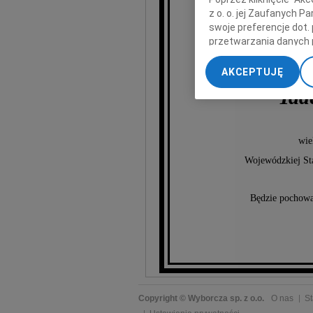
z o. o. jej Zaufanych 
swoje preferencje dot.
przetwarzania danych 
„Ustawienia zaawansow
AKCEPTUJĘ
My, nasi Zaufani Part
Tad
dokładnych danych geol
Przechowywanie informa
treści, badnie odbiorcó
wie
Wojewódzkiej Sta
Będzie pochowa
Copyright © Wyborcza sp. z o.o.
O nas
St