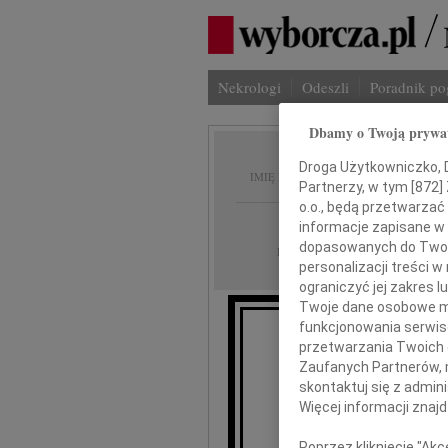
Nekrologi
Odeszli
Poradnik p
Dbamy o Twoją prywa
Tadeus
Droga Użytkowniczko, Dr
IMIĘ I NAZWISKO:
Partnerzy, w tym [
872
]
o.o., będą przetwarzać 
Łódź
REGION:
informacje zapisane w
dopasowanych do Twoich
03.02.2021
DATA EMISJI:
personalizacji treści 
ograniczyć jej zakres
Twoje dane osobowe mo
funkcjonowania serwisó
przetwarzania Twoich da
Z wielkim smutkiem 
Zaufanych Partnerów, 
zmarł
skontaktuj się z admin
Więcej informacji znaj
Poprzez kliknięcie "Ak