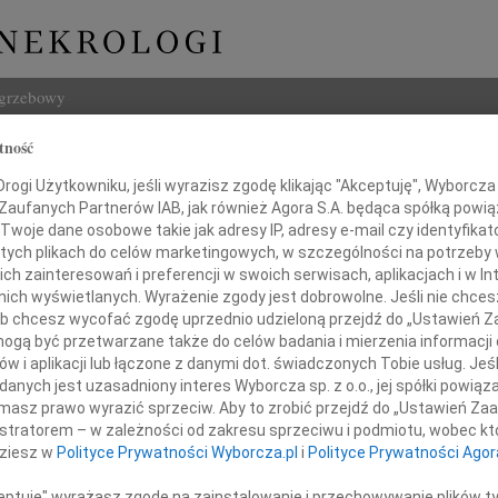
ogrzebowy
tność
Szukaj
z Blachnicki
ogi Użytkowniku, jeśli wyrazisz zgodę klikając "Akceptuję", Wyborcza sp
Imię i na
 Zaufanych Partnerów IAB, jak również Agora S.A. będąca spółką powi
Twoje dane osobowe takie jak adresy IP, adresy e-mail czy identyfikato
 tych plikach do celów marketingowych, w szczególności na potrzeby 
 zainteresowań i preferencji w swoich serwisach, aplikacjach i w Int
w nich wyświetlanych. Wyrażenie zgody jest dobrowolne. Jeśli nie chce
INNE NE
 lub chcesz wycofać zgodę uprzednio udzieloną przejdź do „Ustawień
Czesł
gą być przetwarzane także do celów badania i mierzenia informacji
Z głę
w i aplikacji lub łączone z danymi dot. świadczonych Tobie usług. Jeś
Andrz
nych jest uzasadniony interes Wyborcza sp. z o.o., jej spółki powiąza
zawiadamiamy, że w dniu 30 stycznia 2021 r.
W dni
masz prawo wyrazić sprzeciw. Aby to zrobić przejdź do „Ustawień Z
Marek
 po krótkiej, ciężkiej chorobie
istratorem – w zależności od zakresu sprzeciwu i podmiotu, wobec któ
Z głę
dziesz w
Polityce Prywatności Wyborcza.pl
i
Polityce Prywatności Agor
Barto
Dzisia
ceptuję" wyrażasz zgodę na zainstalowanie i przechowywanie plików t