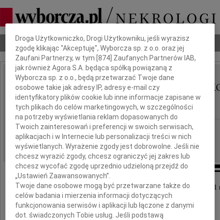
Dbamy o Twoją prywatność
Droga Użytkowniczko, Drogi Użytkowniku, jeśli wyrazisz
Nekrologi
Odeszli
Poradnik pogrzebowy
zgodę klikając "Akceptuję", Wyborcza sp. z o.o. oraz jej
Zaufani Partnerzy, w tym [
874
] Zaufanych Partnerów IAB,
jak również Agora S.A. będąca spółką powiązaną z
Wyborcza sp. z o.o., będą przetwarzać Twoje dane
Maria Mirosława Raczk
IMIĘ I NAZWISKO:
osobowe takie jak adresy IP, adresy e-mail czy
identyfikatory plików cookie lub inne informacje zapisane w
Domu Grzelak
tych plikach do celów marketingowych, w szczególności
na potrzeby wyświetlania reklam dopasowanych do
Twoich zainteresowań i preferencji w swoich serwisach,
Łódź
REGION:
aplikacjach i w Internecie lub personalizacji treści w nich
01.02.2021
DATA EMISJI:
wyświetlanych. Wyrażenie zgody jest dobrowolne. Jeśli nie
chcesz wyrazić zgody, chcesz ograniczyć jej zakres lub
chcesz wycofać zgodę uprzednio udzieloną przejdź do
„Ustawień Zaawansowanych”.
Twoje dane osobowe mogą być przetwarzane także do
Z bólem zawiadamiamy, że w dniu 27 stycznia 2021 
celów badania i mierzenia informacji dotyczących
przeżywszy lat 94 zmarła
funkcjonowania serwisów i aplikacji lub łączone z danymi
dot. świadczonych Tobie usług. Jeśli podstawą