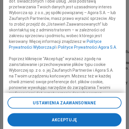
dot. świadczonych Tobie usług. Jeśli podstawą
przetwarzania Twoich danych jest uzasadniony interes
Prof. dra hab. n. med.
Wyborcza sp. z o.o., jej spółki powiązanej – Agora S.A. – lub
Zaufanych Partnerów, masz prawo wyrazić sprzeciw. Aby
to zrobić przejdź do „Ustawień Zaawansowanych” lub
Franciszka Kokota
skontaktuj się z administratorem – w zależności od
zakresu sprzeciwu i podmiotu, wobec którego jest
kierowany. Więcej informacji znajdziesz w
Polityce
Prywatności Wyborcza.pl
i
Polityce Prywatności Agora S.A.
wybitnego internisty, nefrologa, endokrynologa i patofi
nauczyciela pokoleń lekarzy,
Poprzez kliknięcie "Akceptuję" wyrażasz zgodę na
uważanego w świecie za jednego z ojców współczesnej ne
zainstalowanie i przechowywanie plików typu cookie
doktora honoris causa Uniwersytetu Opolskiego.
Wyborczej sp. z o. o. jej Zaufanych Partnerów i Agora S.A.
na Twoim urządzeniu końcowym. Możesz też w każdej
chwili zmienić swoje preferencje dot. plików cookie,
Odszedł człowiek prawy, wielki naukowiec, wspaniały 
ponownie wywołując narzędzie do zarządzania Twoimi
preferencjami dot. przetwarzania danych poprzez
Profesorze, Lekarzu, Przyjacielu,
odnośnik „Ustawienia prywatności” w stopce serwisu i
pozostaniesz w naszej pamięci!
USTAWIENIA ZAAWANSOWANE
przechodząc do sekcji „Ustawienia zaawansowane”.
Zmiana ustawień plików cookie możliwa jest także za
pomocą ustawień przeglądarki.
Rodzinie, Przyjaciołom
AKCEPTUJĘ
My, nasi Zaufani Partnerzy i Agora S.A. możemy