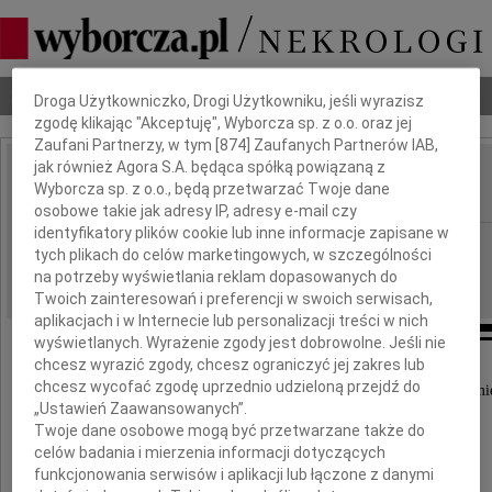
Dbamy o Twoją prywatność
Nekrologi
Odeszli
Poradnik pogrzebowy
Droga Użytkowniczko, Drogi Użytkowniku, jeśli wyrazisz
zgodę klikając "Akceptuję", Wyborcza sp. z o.o. oraz jej
Zaufani Partnerzy, w tym [
874
] Zaufanych Partnerów IAB,
jak również Agora S.A. będąca spółką powiązaną z
Franciszek Kokot
Wyborcza sp. z o.o., będą przetwarzać Twoje dane
IMIĘ I NAZWISKO:
osobowe takie jak adresy IP, adresy e-mail czy
identyfikatory plików cookie lub inne informacje zapisane w
Opole
REGION:
tych plikach do celów marketingowych, w szczególności
29.01.2021
DATA EMISJI:
na potrzeby wyświetlania reklam dopasowanych do
Twoich zainteresowań i preferencji w swoich serwisach,
aplikacjach i w Internecie lub personalizacji treści w nich
wyświetlanych. Wyrażenie zgody jest dobrowolne. Jeśli nie
chcesz wyrazić zgody, chcesz ograniczyć jej zakres lub
chcesz wycofać zgodę uprzednio udzieloną przejdź do
Z najgłębszym żalem przyjęliśmy wiadomość o śmi
„Ustawień Zaawansowanych”.
Twoje dane osobowe mogą być przetwarzane także do
celów badania i mierzenia informacji dotyczących
funkcjonowania serwisów i aplikacji lub łączone z danymi