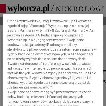
Dbamy o Twoją prywatność
Nekrologi
Odeszli
Poradnik pogrzebowy
Droga Użytkowniczko, Drogi Użytkowniku, jeśli wyrazisz
zgodę klikając "Akceptuję", Wyborcza sp. z o.o. oraz jej
Zaufani Partnerzy, w tym [
874
] Zaufanych Partnerów IAB,
jak również Agora S.A. będąca spółką powiązaną z
Ludwika Birczyńska
Wyborcza sp. z o.o., będą przetwarzać Twoje dane
IMIĘ I NAZWISKO:
osobowe takie jak adresy IP, adresy e-mail czy
identyfikatory plików cookie lub inne informacje zapisane w
Kraków
REGION:
tych plikach do celów marketingowych, w szczególności
29.01.2021
na potrzeby wyświetlania reklam dopasowanych do
DATA EMISJI:
Twoich zainteresowań i preferencji w swoich serwisach,
aplikacjach i w Internecie lub personalizacji treści w nich
wyświetlanych. Wyrażenie zgody jest dobrowolne. Jeśli nie
chcesz wyrazić zgody, chcesz ograniczyć jej zakres lub
21 stycznia 2021 roku w wieku 97 lat, po pięknym i dobr
chcesz wycofać zgodę uprzednio udzieloną przejdź do
zasnęła w Panu opatrzona Św. Sakramentami
„Ustawień Zaawansowanych”.
nasza Kochana Mama, Babcia i Prababcia
Twoje dane osobowe mogą być przetwarzane także do
celów badania i mierzenia informacji dotyczących
funkcjonowania serwisów i aplikacji lub łączone z danymi