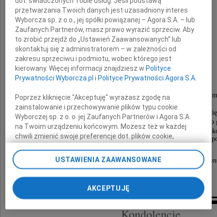
dot. świadczonych Tobie usług. Jeśli podstawą
przetwarzania Twoich danych jest uzasadniony interes
Wyborcza sp. z o.o., jej spółki powiązanej – Agora S.A. – lub
z Senczyszynów
Zaufanych Partnerów, masz prawo wyrazić sprzeciw. Aby
to zrobić przejdź do „Ustawień Zaawansowanych” lub
Ludwika Birczyńska
skontaktuj się z administratorem – w zależności od
zakresu sprzeciwu i podmiotu, wobec którego jest
kierowany. Więcej informacji znajdziesz w
Polityce
mgr wychowania fizycznego
Prywatności Wyborcza.pl
i
Polityce Prywatności Agora S.A.
wdowa po lekarzu pediatrze Jerzym Birczyński
Poprzez kliknięcie "Akceptuję" wyrażasz zgodę na
zainstalowanie i przechowywanie plików typu cookie
Uroczystości pogrzebowe rozpoczną się mszą świę
Wyborczej sp. z o. o. jej Zaufanych Partnerów i Agora S.A.
w Bazylice Mariackiej w poniedziałek 1 lutego 2021 roku o 
na Twoim urządzeniu końcowym. Możesz też w każdej
po czym o godz. 14.00 od bramy głównej Cmentarza Rak
chwili zmienić swoje preferencje dot. plików cookie,
nastąpi odprowadzenie Zmarłej na miejsce wiecznego sp
ponownie wywołując narzędzie do zarządzania Twoimi
preferencjami dot. przetwarzania danych poprzez
USTAWIENIA ZAAWANSOWANE
Córki, Synowie, Synowe, Zięciowie, Wnuki i Prawn
odnośnik „Ustawienia prywatności” w stopce serwisu i
przechodząc do sekcji „Ustawienia zaawansowane”.
O godz. 11.30 odmówiony zostanie różaniec.
Zmiana ustawień plików cookie możliwa jest także za
AKCEPTUJĘ
pomocą ustawień przeglądarki.
Kondolencje
My, nasi Zaufani Partnerzy i Agora S.A. możemy