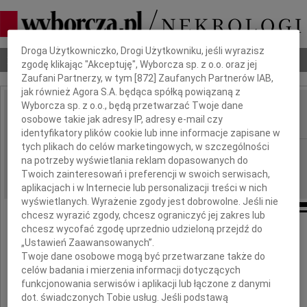
Dbamy o Twoją prywatność
Droga Użytkowniczko, Drogi Użytkowniku, jeśli wyrazisz
Nekrologi
Odeszli
Poradnik pogrzebowy
zgodę klikając "Akceptuję", Wyborcza sp. z o.o. oraz jej
Zaufani Partnerzy, w tym [
872
] Zaufanych Partnerów IAB,
jak również Agora S.A. będąca spółką powiązaną z
Wyborcza sp. z o.o., będą przetwarzać Twoje dane
Barbara Walczak
osobowe takie jak adresy IP, adresy e-mail czy
IMIĘ I NAZWISKO:
identyfikatory plików cookie lub inne informacje zapisane w
tych plikach do celów marketingowych, w szczególności
Kraków
REGION:
na potrzeby wyświetlania reklam dopasowanych do
26.01.2021
DATA EMISJI:
Twoich zainteresowań i preferencji w swoich serwisach,
aplikacjach i w Internecie lub personalizacji treści w nich
wyświetlanych. Wyrażenie zgody jest dobrowolne. Jeśli nie
chcesz wyrazić zgody, chcesz ograniczyć jej zakres lub
chcesz wycofać zgodę uprzednio udzieloną przejdź do
„Ustawień Zaawansowanych”.
Twoje dane osobowe mogą być przetwarzane także do
celów badania i mierzenia informacji dotyczących
funkcjonowania serwisów i aplikacji lub łączone z danymi
dot. świadczonych Tobie usług. Jeśli podstawą
Barbara Walczak