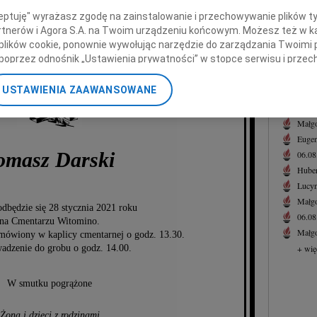
Pogrą
. J. Twardowski
ceptuję" wyrażasz zgodę na zainstalowanie i przechowywanie plików t
Joann
Partnerów i Agora S.A. na Twoim urządzeniu końcowym. Możesz też w ka
Z głę
 plików cookie, ponownie wywołując narzędzie do zarządzania Twoimi 
+ wię
1 stycznia 2021 roku zmarł
poprzez odnośnik „Ustawienia prywatności” w stopce serwisu i przec
chany Mąż, Ojciec i Dziadek
ane”. Zmiana ustawień plików cookie możliwa jest także za pomocą u
NAJNOWS
USTAWIENIA ZAAWANSOWANE
07.0
nerzy i Agora S.A. możemy przetwarzać dane osobowe w następującyc
Jacek
okalizacyjnych. Aktywne skanowanie charakterystyki urządzenia do ce
Małgo
cji na urządzeniu lub dostęp do nich. Spersonalizowane reklamy i tre
Eugen
w i ulepszanie usług.
Lista Zaufanych Partnerów
omasz Darski
06.0
Hube
Lucyn
Małgo
dbędzie się 28 stycznia 2021 roku
06.0
na Cmentarzu Witomino.
Małgo
dmówiony w kaplicy cmentarnej o godz. 13.30.
dzenie do grobu o godz. 14.00.
+ wię
W smutku pogrążone
Żona i dzieci z rodzinami