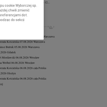
żona w smutku rodzina zawiadamia, że 12...
ypu cookie Wyborczej sp.
a Kalinowska
16.07.2026
Gdańsk
żdej chwili zmienić
bokim żalem zawiadamiamy, że po...
preferencjami dot.
cej
hodząc do sekcji
stawień przeglądarki.
ZE NEKROLOGI, KONDOLENCJE
8.2026
Warszawa
h celach:
Użycie
 Tadeusz Duniec
wiek: 79
07.08.2026
Warszawa
lów identyfikacji.
rzata Kościelska
07.08.2026
Warszawa
ści, pomiar reklam i
iusz Butruk
05.08.2026
Warszawa
8.2026
Gdańsk
rt Mordawski
06.08.2026
Wrocław
a Wróbel
06.08.2026
Wrocław
rzata Kościelska
06.08.2026
cała Polska
8.2026
Olsztyn
rzata Kościelska
06.08.2026
cała Polska
cej