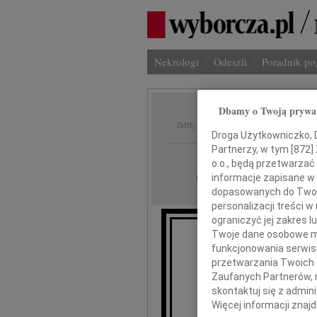
Nekrologi
Odeszli
Poradnik p
Dbamy o Twoją prywa
Tomasz
IMIĘ I NAZWISKO:
Droga Użytkowniczko, Dr
Partnerzy, w tym [
872
]
Gdańsk
REGION:
o.o., będą przetwarzać 
26.01.2021
informacje zapisane w
DATA EMISJI:
dopasowanych do Twoich
personalizacji treści 
ograniczyć jej zakres
Twoje dane osobowe mo
funkcjonowania serwisó
Śpiesz­my s
przetwarzania Twoich da
i ci co 
Zaufanych Partnerów, 
i ni­g­
skontaktuj się z admin
Więcej informacji znaj
czy pierw­sz