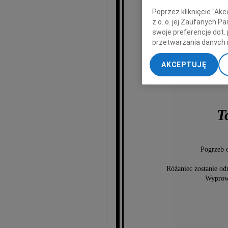
ks
Poprzez kliknięcie "Ak
z o. o. jej Zaufanych 
swoje preferencje dot.
2
przetwarzania danych 
uko
„Ustawienia zaawansow
AKCEPTUJĘ
My, nasi Zaufani Part
dokładnych danych geol
Przechowywanie informa
treści, badnie odbiorcó
T
Pogrzeb o
Różaniec zostanie o
Wyprowa