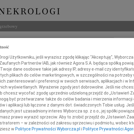
ogrzebowy
Szukaj
tność
 Darski
Imię i na
ogi Użytkowniku, jeśli wyrazisz zgodę klikając "Akceptuję", Wyborcza sp
 Zaufanych Partnerów IAB, jak również Agora S.A. będąca spółką powi
Twoje dane osobowe takie jak adresy IP, adresy e-mail czy identyfikato
 tych plikach do celów marketingowych, w szczególności na potrzeby 
INNE NE
 zainteresowań i preferencji w swoich serwisach, aplikacjach i w Int
w nich wyświetlanych. Wyrażenie zgody jest dobrowolne. Jeśli nie chce
Lubo
 lub chcesz wycofać zgodę uprzednio udzieloną przejdź do „Ustawień
Z żal
gą być przetwarzane także do celów badania i mierzenia informacji
Henr
w i aplikacji lub łączone z danymi dot. świadczonych Tobie usług. Jeś
ię ko­chać lu­dzi tak szyb­ko od­cho­dzą
Z wie
nych jest uzasadniony interes Wyborcza sp. z o.o., jej spółki powiąza
Jadwi
nie od­cho­dzą nie za­wsze po­wró­cą
masz prawo wyrazić sprzeciw. Aby to zrobić przejdź do „Ustawień Z
Gdań
dy nie wia­do­mo mó­wiąc o mi­ło­ści
istratorem – w zależności od zakresu sprzeciwu i podmiotu, wobec któ
Z głę
dziesz w
Polityce Prywatności Wyborcza.pl
i
Polityce Prywatności Agor
a jest ostat­nią czy ostat­nia pierw­szą.
Andrz