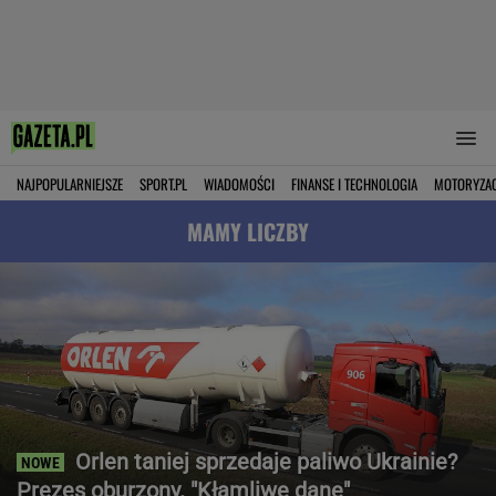
NAJPOPULARNIEJSZE
SPORT.PL
WIADOMOŚCI
FINANSE I TECHNOLOGIA
MOTORYZA
MAMY LICZBY
Orlen taniej sprzedaje paliwo Ukrainie?
Prezes oburzony. "Kłamliwe dane"