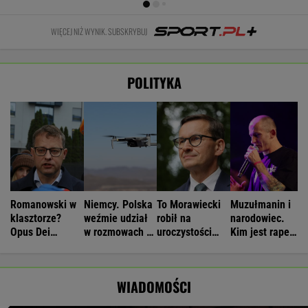
WIĘCEJ NIŻ WYNIK. SUBSKRYBUJ
POLITYKA
Romanowski w
Niemcy. Polska
To Morawiecki
Muzułmanin i
klasztorze?
weźmie udział
robił na
narodowiec.
Opus Dei
w rozmowach o
uroczystości
Kim jest raper,
reaguje na
zagrożeniach
Nawrockiego.
który wystąpił
słowa Bodnara
Jest nagranie.
przed
"Skandal"
Nawrockim?
WIADOMOŚCI