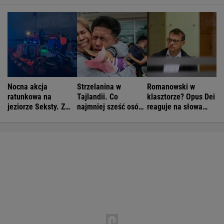
Nocna akcja
Strzelanina w
Romanowski w
ratunkowa na
Tajlandii. Co
klasztorze? Opus Dei
jeziorze Seksty. Z
najmniej sześć osób
reaguje na słowa
wody wyciągnięto
nie żyje
Bodnara
ponad 30 osób