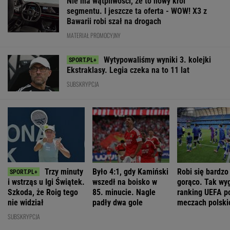
Nie ma wątpliwości, że to nowy król
segmentu. I jeszcze ta oferta - WOW! X3 z
Bawarii robi szał na drogach
MATERIAŁ PROMOCYJNY
Wytypowaliśmy wyniki 3. kolejki
Ekstraklasy. Legia czeka na to 11 lat
SUBSKRYPCJA
Trzy minuty
Było 4:1, gdy Kamiński
Robi się bardzo
i wstrząs u Igi Świątek.
wszedł na boisko w
gorąco. Tak wy
Szkoda, że Roig tego
85. minucie. Nagle
ranking UEFA p
nie widział
padły dwa gole
meczach polski
drużyn
SUBSKRYPCJA