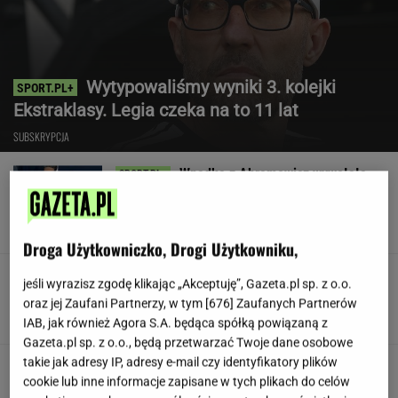
Wytypowaliśmy wyniki 3. kolejki
Ekstraklasy. Legia czeka na to 11 lat
SUBSKRYPCJA
Wpadka z Abramowicz wywołała
szum. U Świątek wydarzyło się coś
ważniejszego
SUBSKRYPCJA
Droga Użytkowniczko, Drogi Użytkowniku,
Koledzy z branży nie mieli litości dla Kłeczka.
jeśli wyrazisz zgodę klikając „Akceptuję”, Gazeta.pl sp. z o.o.
"Odpiął wrotki"
oraz jej Zaufani Partnerzy, w tym [
676
] Zaufanych Partnerów
IAB, jak również Agora S.A. będąca spółką powiązaną z
Gazeta.pl sp. z o.o., będą przetwarzać Twoje dane osobowe
takie jak adresy IP, adresy e-mail czy identyfikatory plików
Były szef PIP szuka pracy. Prosi
cookie lub inne informacje zapisane w tych plikach do celów
o radę. "Jakiej domagać się pensji?"