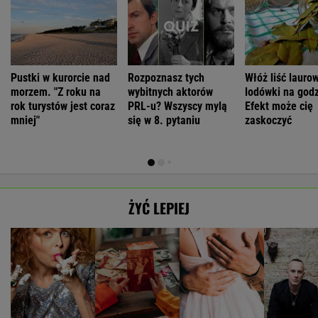
Pustki w kurorcie nad
Rozpoznasz tych
Włóż liść lauro
morzem. "Z roku na
wybitnych aktorów
lodówki na godz
rok turystów jest coraz
PRL-u? Wszyscy mylą
Efekt może cię
mniej"
się w 8. pytaniu
zaskoczyć
ŻYĆ LEPIEJ