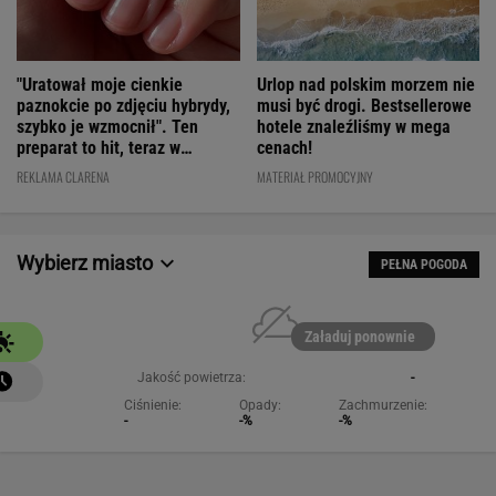
"Uratował moje cienkie
Urlop nad polskim morzem nie
paznokcie po zdjęciu hybrydy,
musi być drogi. Bestsellerowe
szybko je wzmocnił". Ten
hotele znaleźliśmy w mega
preparat to hit, teraz w
cenach!
świetnej cenie
REKLAMA CLARENA
MATERIAŁ PROMOCYJNY
Wybierz miasto
PEŁNA POGODA
Załaduj ponownie
Jakość powietrza:
-
Ciśnienie:
Opady:
Zachmurzenie:
-
-%
-%