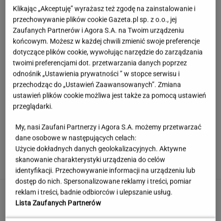
Klikając „Akceptuję” wyrażasz też zgodę na zainstalowanie i
przechowywanie plików cookie Gazeta.pl sp. z o.o., jej
Zaufanych Partnerów i Agora S.A. na Twoim urządzeniu
końcowym. Możesz w każdej chwili zmienić swoje preferencje
dotyczące plików cookie, wywołując narzędzie do zarządzania
twoimi preferencjami dot. przetwarzania danych poprzez
odnośnik „Ustawienia prywatności ” w stopce serwisu i
przechodząc do „Ustawień Zaawansowanych”. Zmiana
ustawień plików cookie możliwa jest także za pomocą ustawień
przeglądarki.
My, nasi Zaufani Partnerzy i Agora S.A. możemy przetwarzać
dane osobowe w następujących celach:
Księżniczka musi iść do wojska. Tyle czasu
Użycie dokładnych danych geolokalizacyjnych. Aktywne
spędzi w armii
skanowanie charakterystyki urządzenia do celów
identyfikacji. Przechowywanie informacji na urządzeniu lub
dostęp do nich. Spersonalizowane reklamy i treści, pomiar
Urzędnicy pukają do domów. Chcą paragonów
reklam i treści, badnie odbiorców i ulepszanie usług.
Lista Zaufanych Partnerów
MATERIAŁ PROMOCYJNY