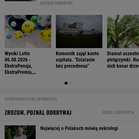
MATERIAŁ PROMOCYJNY
Wyniki Lotto
Komornik zajął konto
Dramat uczestn
06.08.2026 -
szpitala. "Działanie
pielgrzymki. Ru
EkstraPensja,
bez precedensu"
nich konar drz
EkstraPremia,
Kaskada, Lotto,
LottoPlus, MiniLotto,
MultiMulti
WSPÓŁPRACA PŁATNA Z WYBORCZA.PL
ZROZUM, POZNAJ, ODKRYWAJ
SEKCJA Z SUBSKRYPCJĄ
Najwięcej o Polakach mówią nekrologi