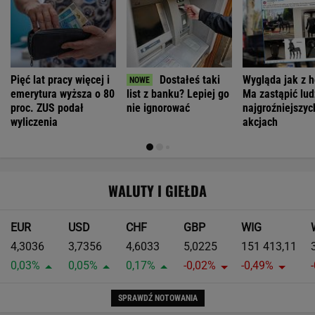
Pięć lat pracy więcej i
Dostałeś taki
Wygląda jak z h
emerytura wyższa o 80
list z banku? Lepiej go
Ma zastąpić lud
proc. ZUS podał
nie ignorować
najgroźniejszyc
wyliczenia
akcjach
WALUTY I GIEŁDA
EUR
USD
CHF
GBP
WIG
4,3036
3,7356
4,6033
5,0225
151 413,11
0,03%
0,05%
0,17%
-0,02%
-0,49%
SPRAWDŹ NOTOWANIA