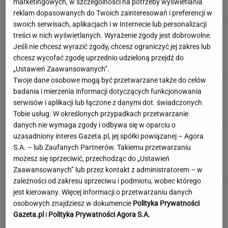
marketingowych, w szczególności na potrzeby wyświetlania
SUBSKRYPCJA
reklam dopasowanych do Twoich zainteresowań i preferencji w
swoich serwisach, aplikacjach i w Internecie lub personalizacji
Atak na "rosyjski Amazon". Płonie centrum
treści w nich wyświetlanych. Wyrażenie zgody jest dobrowolne.
logistyczne Wildberries w Jekaterynburgu
Jeśli nie chcesz wyrazić zgody, chcesz ograniczyć jej zakres lub
chcesz wycofać zgodę uprzednio udzieloną przejdź do
„Ustawień Zaawansowanych”.
Twoje dane osobowe mogą być przetwarzane także do celów
Duda ułaskawił Wąsika i
badania i mierzenia informacji dotyczących funkcjonowania
Kamińskiego, jego nie. "Skazał mnie Pan na
serwisów i aplikacji lub łączone z danymi dot. świadczonych
karę śmierci"
Tobie usług. W określonych przypadkach przetwarzanie
danych nie wymaga zgody i odbywa się w oparciu o
uzasadniony interes Gazeta.pl, jej spółki powiązanej – Agora
100 proc. obłożenia w samolotach. Wakacyjny
S.A. – lub Zaufanych Partnerów. Takiemu przetwarzaniu
kierunek jest hitem
możesz się sprzeciwić, przechodząc do „Ustawień
Zaawansowanych” lub przez kontakt z administratorem – w
zależności od zakresu sprzeciwu i podmiotu, wobec którego
jest kierowany. Więcej informacji o przetwarzaniu danych
osobowych znajdziesz w dokumencie
Polityka Prywatności
Gazeta.pl
i
Polityka Prywatności Agora S.A.