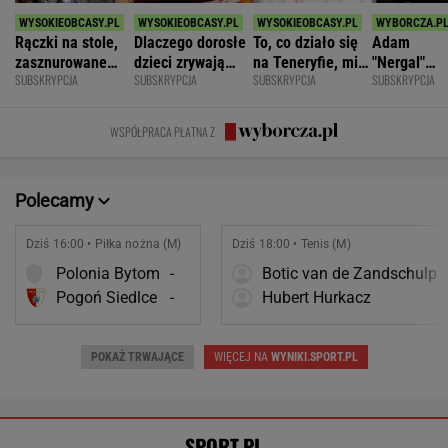
Rączki na stole,
Dlaczego dorosłe
To, co działo się
Adam
zasznurowane
dzieci zrywają
na Teneryfie, mi
"Nergal"
SUBSKRYPCJA
SUBSKRYPCJA
SUBSKRYPCJA
SUBSKRYPCJA
usta. Byłam
kontakt z
się należało. Nie
Darski: Ja
wychowana w
rodzicami?
myślałam, że to
wybieram
dużej dyscyplinie
złe
terapię, a
WSPÓŁPRACA PŁATNA Z
większość
facetów
alkohol
Polecamy
Dziś 16:00 • Piłka nożna (M)
Dziś 18:00 • Tenis (M)
Polonia Bytom
-
Botic van de Zandschulp
Pogoń Siedlce
-
Hubert Hurkacz
POKAŻ TRWAJĄCE
WIĘCEJ NA
WYNIKI.SPORT.PL
SPORT.PL