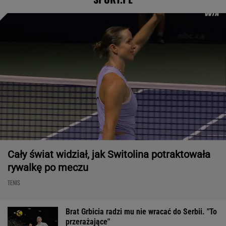
Cały świat widział, jak Switolina potraktowała
rywalkę po meczu
TENIS
Brat Grbicia radzi mu nie wracać do Serbii. "To
przerażające"