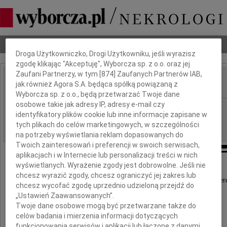
Dbamy o Twoją prywatność
Nekrologi
Odeszli
Poradnik pogrzebowy
Droga Użytkowniczko, Drogi Użytkowniku, jeśli wyrazisz
zgodę klikając "Akceptuję", Wyborcza sp. z o.o. oraz jej
Zaufani Partnerzy, w tym [
874
] Zaufanych Partnerów IAB,
jak również Agora S.A. będąca spółką powiązaną z
IMIĘ I NAZWISKO:
Wyborcza sp. z o.o., będą przetwarzać Twoje dane
osobowe takie jak adresy IP, adresy e-mail czy
Warszawa
REGION:
identyfikatory plików cookie lub inne informacje zapisane w
17.09.2009
DATA EMISJI:
tych plikach do celów marketingowych, w szczególności
na potrzeby wyświetlania reklam dopasowanych do
Twoich zainteresowań i preferencji w swoich serwisach,
aplikacjach i w Internecie lub personalizacji treści w nich
wyświetlanych. Wyrażenie zgody jest dobrowolne. Jeśli nie
chcesz wyrazić zgody, chcesz ograniczyć jej zakres lub
Z wielkim żalem przyjęliśmy wiadomość o śmier
chcesz wycofać zgodę uprzednio udzieloną przejdź do
„Ustawień Zaawansowanych”.
Twoje dane osobowe mogą być przetwarzane także do
celów badania i mierzenia informacji dotyczących
funkcjonowania serwisów i aplikacji lub łączone z danymi