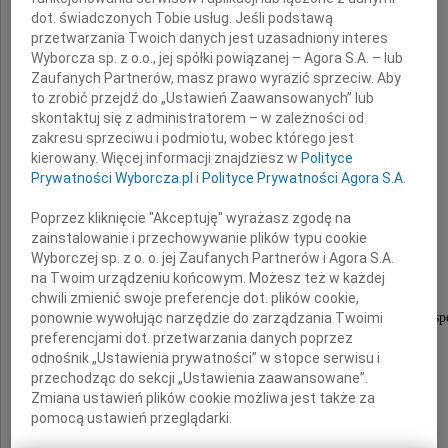
dot. świadczonych Tobie usług. Jeśli podstawą
przetwarzania Twoich danych jest uzasadniony interes
Wyborcza sp. z o.o., jej spółki powiązanej – Agora S.A. – lub
Zaufanych Partnerów, masz prawo wyrazić sprzeciw. Aby
Andrzeja Paweli
to zrobić przejdź do „Ustawień Zaawansowanych” lub
skontaktuj się z administratorem – w zależności od
zakresu sprzeciwu i podmiotu, wobec którego jest
kierowany. Więcej informacji znajdziesz w
Polityce
Prywatności Wyborcza.pl
i
Polityce Prywatności Agora S.A.
wieloletniego Dyrektora
Zakładu Poprawczego w Witkowie
Poprzez kliknięcie "Akceptuję" wyrażasz zgodę na
zainstalowanie i przechowywanie plików typu cookie
Wyborczej sp. z o. o. jej Zaufanych Partnerów i Agora S.A.
wspaniałego pedagoga,
na Twoim urządzeniu końcowym. Możesz też w każdej
sumiennego, obowiązkowego, życzliwego,
chwili zmienić swoje preferencje dot. plików cookie,
ponownie wywołując narzędzie do zarządzania Twoimi
zaangażowanego w pracę z młodzieżą niedostosowaną spo
preferencjami dot. przetwarzania danych poprzez
odnośnik „Ustawienia prywatności” w stopce serwisu i
przechodząc do sekcji „Ustawienia zaawansowane”.
Rodzinie, Bliskim
Zmiana ustawień plików cookie możliwa jest także za
pomocą ustawień przeglądarki.