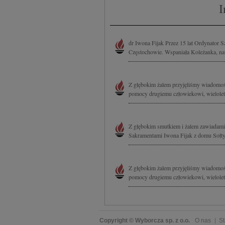
I
dr Iwona Fijak Przez 15 lat Ordynator
Częstochowie. Wspaniała Koleżanka, nauc
Z głębokim żalem przyjęliśmy wiadomoś
pomocy drugiemu człowiekowi, wielolet
Z głębokim smutkiem i żalem zawiadamia
Sakramentami Iwona Fijak z domu Sołty
Z głębokim żalem przyjęliśmy wiadomoś
pomocy drugiemu człowiekowi, wielolet
Copyright © Wyborcza sp. z o.o.
O nas
St