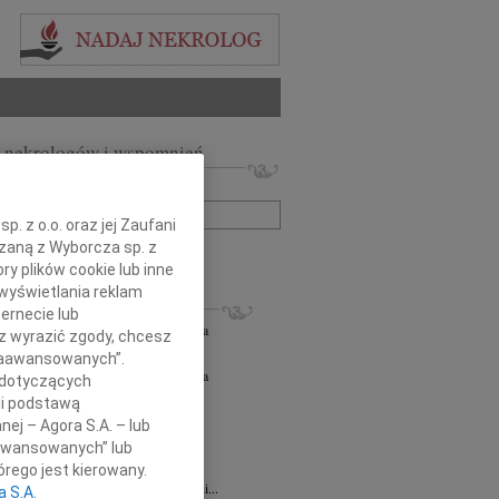
 nekrologów i wspomnień
zwisko lub numer ogłoszenia:
. z o.o. oraz jej Zaufani
ązaną z Wyborcza sp. z
+ szukanie zaawansowane
ry plików cookie lub inne
wyświetlania reklam
KROLOGI
ernecie lub
orz Lipowski
06.08.2026
Częstochowa
sz wyrazić zgody, chcesz
em przyjęliśmy wiadomość o śmierci...
 Zaawansowanych”.
orz Lipowski
05.08.2026
Częstochowa
 dotyczących
em przyjęliśmy wiadomość o śmierci...
li podstawą
6.2026
Częstochowa
nej – Agora S.A. – lub
y głębokiego współczucia oraz...
aawansowanych” lub
6.2026
Częstochowa
rego jest kierowany.
Joannie Jędrzejowskiej-Prokop radczyni...
a S.A.