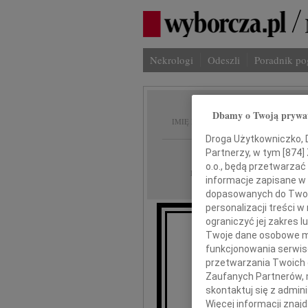
Nekrologi
Odeszli
Poradnik p
Iwona 
Dbamy o Twoją prywa
IMIĘ I NAZWISKO:
Droga Użytkowniczko, Dr
Częstochowa
Partnerzy, w tym [
874
]
REGION:
o.o., będą przetwarzać 
22.01.2021
DATA EMISJI:
informacje zapisane w
dopasowanych do Twoich
personalizacji treści 
ograniczyć jej zakres
Twoje dane osobowe mo
Z głęb
funkcjonowania serwisó
przetwarzania Twoich da
d
Zaufanych Partnerów, 
skontaktuj się z admin
Więcej informacji znaj