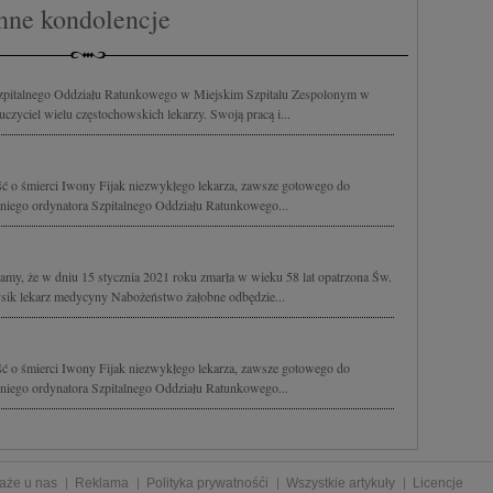
nne kondolencje
 Szpitalnego Oddziału Ratunkowego w Miejskim Szpitalu Zespolonym w
zyciel wielu częstochowskich lekarzy. Swoją pracą i...
ć o śmierci Iwony Fijak niezwykłego lekarza, zawsze gotowego do
niego ordynatora Szpitalnego Oddziału Ratunkowego...
my, że w dniu 15 stycznia 2021 roku zmarła w wieku 58 lat opatrzona Św.
sik lekarz medycyny Nabożeństwo żałobne odbędzie...
ć o śmierci Iwony Fijak niezwykłego lekarza, zawsze gotowego do
niego ordynatora Szpitalnego Oddziału Ratunkowego...
aże u nas
Reklama
Polityka prywatnośći
Wszystkie artykuły
Licencje