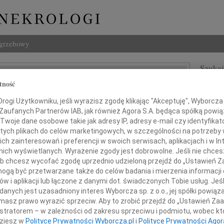
ogrzebowy
Szukaj
Fijak
tność
Imię i na
ogi Użytkowniku, jeśli wyrazisz zgodę klikając "Akceptuję", Wyborcza sp
 Zaufanych Partnerów IAB, jak również Agora S.A. będąca spółką powi
Twoje dane osobowe takie jak adresy IP, adresy e-mail czy identyfikato
 tych plikach do celów marketingowych, w szczególności na potrzeby 
INNE NE
 zainteresowań i preferencji w swoich serwisach, aplikacjach i w Int
Grzeg
w nich wyświetlanych. Wyrażenie zgody jest dobrowolne. Jeśli nie chce
Z żal
 lub chcesz wycofać zgodę uprzednio udzieloną przejdź do „Ustawień
Grzeg
gą być przetwarzane także do celów badania i mierzenia informacji
okim żalem i smutkiem żegnamy
Z żal
w i aplikacji lub łączone z danymi dot. świadczonych Tobie usług. Jeś
22.0
nych jest uzasadniony interes Wyborcza sp. z o.o., jej spółki powiąza
r Iwonę Fijak
Wyraz
masz prawo wyrazić sprzeciw. Aby to zrobić przejdź do „Ustawień Z
15.0
istratorem – w zależności od zakresu sprzeciwu i podmiotu, wobec któ
Pani 
dziesz w
Polityce Prywatności Wyborcza.pl
i
Polityce Prywatności Agor