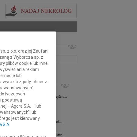
 nekrologów i wspomnień
. z o.o. oraz jej Zaufani
zwisko lub numer ogłoszenia:
ązaną z Wyborcza sp. z
ry plików cookie lub inne
wyświetlania reklam
+ szukanie zaawansowane
ernecie lub
sz wyrazić zgody, chcesz
KROLOGI
 Zaawansowanych”.
la Gasin
08.04.2026
Bydgoszcz
 dotyczących
wymownym żalem zawiadamiamy o odejściu...
li podstawą
a Stępkowska
29.01.2026
nej – Agora S.A. – lub
a Danka Stępkowska Torunianka,...
aawansowanych” lub
k Woźny
30.12.2025
Bydgoszcz
rego jest kierowany.
em przyjęliśmy wiadomość o śmierci prof....
a S.A.
ław Durlak
16.12.2025
Bydgoszcz
rwszą rocznicę śmierci naszego kochanego...
ypu cookie Wyborczej sp.