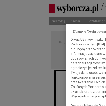
Nekrologi
Odeszli
Poradnik p
Dbamy o Twoją prywa
Łucja 
Droga Użytkowniczko, Dr
IMIĘ I NAZWISKO:
Partnerzy, w tym [
874
]
o.o., będą przetwarzać 
Bydgoszcz
REGION:
informacje zapisane w
dopasowanych do Twoich
22.01.2021
DATA EMISJI:
personalizacji treści 
ograniczyć jej zakres
Twoje dane osobowe mo
funkcjonowania serwisó
przetwarzania Twoich da
Zaufanych Partnerów, 
skontaktuj się z admin
Więcej informacji znaj
Poprzez kliknięcie "Ak