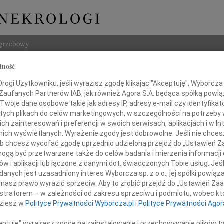
ogrzebowy
tność
Szukaj
Kaniewska
ogi Użytkowniku, jeśli wyrazisz zgodę klikając "Akceptuję", Wyborcza sp
Imię i na
 Zaufanych Partnerów IAB, jak również Agora S.A. będąca spółką powi
Twoje dane osobowe takie jak adresy IP, adresy e-mail czy identyfikato
 tych plikach do celów marketingowych, w szczególności na potrzeby 
 zainteresowań i preferencji w swoich serwisach, aplikacjach i w Int
w nich wyświetlanych. Wyrażenie zgody jest dobrowolne. Jeśli nie chce
INNE NE
 lub chcesz wycofać zgodę uprzednio udzieloną przejdź do „Ustawień
Izabe
gą być przetwarzane także do celów badania i mierzenia informacji
Z nie
w i aplikacji lub łączone z danymi dot. świadczonych Tobie usług. Jeś
Danut
nych jest uzasadniony interes Wyborcza sp. z o.o., jej spółki powiąza
Zmarł
masz prawo wyrazić sprzeciw. Aby to zrobić przejdź do „Ustawień Z
Jace
istratorem – w zależności od zakresu sprzeciwu i podmiotu, wobec któ
Z żal
dziesz w
Polityce Prywatności Wyborcza.pl
i
Polityce Prywatności Agor
Boles
W pie
ceptuję" wyrażasz zgodę na zainstalowanie i przechowywanie plików t