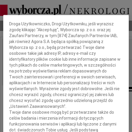
Dbamy o Twoją prywatność
Droga Użytkowniczko, Drogi Użytkowniku, jeśli wyrazisz
Nekrologi
Odeszli
Poradnik pogrzebowy
zgodę klikając "Akceptuję", Wyborcza sp. z o.o. oraz jej
Zaufani Partnerzy, w tym [
874
] Zaufanych Partnerów IAB,
jak również Agora S.A. będąca spółką powiązaną z
Karol Masztalerz
Wyborcza sp. z o.o., będą przetwarzać Twoje dane
IMIĘ I NAZWISKO:
osobowe takie jak adresy IP, adresy e-mail czy
identyfikatory plików cookie lub inne informacje zapisane w
Białystok
tych plikach do celów marketingowych, w szczególności
REGION:
na potrzeby wyświetlania reklam dopasowanych do
15.01.2021
DATA EMISJI:
Twoich zainteresowań i preferencji w swoich serwisach,
aplikacjach i w Internecie lub personalizacji treści w nich
wyświetlanych. Wyrażenie zgody jest dobrowolne. Jeśli nie
chcesz wyrazić zgody, chcesz ograniczyć jej zakres lub
chcesz wycofać zgodę uprzednio udzieloną przejdź do
Wyrazy głębokiego współczucia
„Ustawień Zaawansowanych”.
Twoje dane osobowe mogą być przetwarzane także do
celów badania i mierzenia informacji dotyczących
Panu
funkcjonowania serwisów i aplikacji lub łączone z danymi
dot. świadczonych Tobie usług. Jeśli podstawą