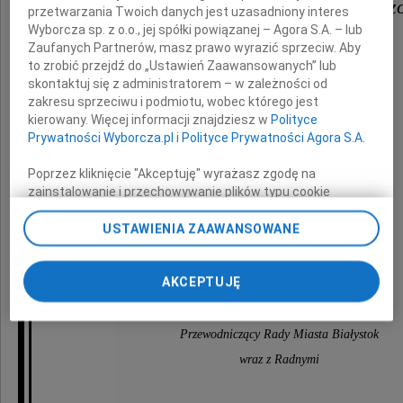
Karolowi Konradowi Masztalerz
przetwarzania Twoich danych jest uzasadniony interes
Wyborcza sp. z o.o., jej spółki powiązanej – Agora S.A. – lub
Zaufanych Partnerów, masz prawo wyrazić sprzeciw. Aby
Radnemu Rady Miasta Białystok
to zrobić przejdź do „Ustawień Zaawansowanych” lub
skontaktuj się z administratorem – w zależności od
z powodu śmierci Taty
zakresu sprzeciwu i podmiotu, wobec którego jest
kierowany. Więcej informacji znajdziesz w
Polityce
Prywatności Wyborcza.pl
i
Polityce Prywatności Agora S.A.
Poprzez kliknięcie "Akceptuję" wyrażasz zgodę na
zainstalowanie i przechowywanie plików typu cookie
Wyborczej sp. z o. o. jej Zaufanych Partnerów i Agora S.A.
Karola Masztalerza
na Twoim urządzeniu końcowym. Możesz też w każdej
USTAWIENIA ZAAWANSOWANE
chwili zmienić swoje preferencje dot. plików cookie,
ponownie wywołując narzędzie do zarządzania Twoimi
składają
preferencjami dot. przetwarzania danych poprzez
AKCEPTUJĘ
odnośnik „Ustawienia prywatności” w stopce serwisu i
Łukasz Prokorym
przechodząc do sekcji „Ustawienia zaawansowane”.
Przewodniczący Rady Miasta Białystok
Zmiana ustawień plików cookie możliwa jest także za
pomocą ustawień przeglądarki.
wraz z Radnymi
My, nasi Zaufani Partnerzy i Agora S.A. możemy