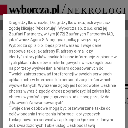
Dbamy o Twoją prywatność
Droga Użytkowniczko, Drogi Użytkowniku, jeśli wyrazisz
Nekrologi
Odeszli
Poradnik pogrzebowy
zgodę klikając "Akceptuję", Wyborcza sp. z o.o. oraz jej
Zaufani Partnerzy, w tym [
872
] Zaufanych Partnerów IAB,
jak również Agora S.A. będąca spółką powiązaną z
Wyborcza sp. z o.o., będą przetwarzać Twoje dane
Andrzej Proń
IMIĘ I NAZWISKO:
osobowe takie jak adresy IP, adresy e-mail czy
identyfikatory plików cookie lub inne informacje zapisane w
tych plikach do celów marketingowych, w szczególności
Poznań
REGION:
na potrzeby wyświetlania reklam dopasowanych do
13.01.2021
DATA EMISJI:
Twoich zainteresowań i preferencji w swoich serwisach,
aplikacjach i w Internecie lub personalizacji treści w nich
wyświetlanych. Wyrażenie zgody jest dobrowolne. Jeśli nie
chcesz wyrazić zgody, chcesz ograniczyć jej zakres lub
chcesz wycofać zgodę uprzednio udzieloną przejdź do
Z głębokim żalem zawiadamiamy, że w dniu 6 stycznia 2021, w
„Ustawień Zaawansowanych”.
odszedł nasz ukochany Mąż, Tata, Teść i Dziade
Twoje dane osobowe mogą być przetwarzane także do
celów badania i mierzenia informacji dotyczących
funkcjonowania serwisów i aplikacji lub łączone z danymi
dot. świadczonych Tobie usług. Jeśli podstawą