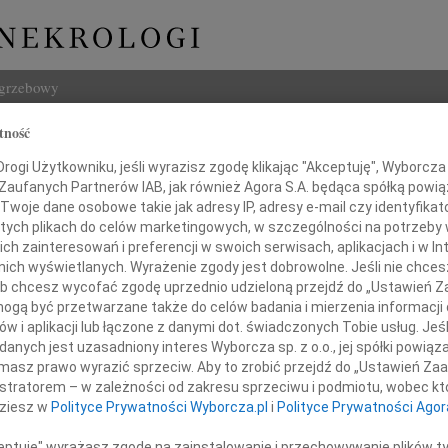
ogrzebowy
tność
Szukaj
j Dobrek
ogi Użytkowniku, jeśli wyrazisz zgodę klikając "Akceptuję", Wyborcza sp
Imię i na
 Zaufanych Partnerów IAB, jak również Agora S.A. będąca spółką powi
Twoje dane osobowe takie jak adresy IP, adresy e-mail czy identyfikato
 tych plikach do celów marketingowych, w szczególności na potrzeby 
 zainteresowań i preferencji w swoich serwisach, aplikacjach i w Int
w nich wyświetlanych. Wyrażenie zgody jest dobrowolne. Jeśli nie chce
INNE NE
 lub chcesz wycofać zgodę uprzednio udzieloną przejdź do „Ustawień
01.0
gą być przetwarzane także do celów badania i mierzenia informacji
Żegna
w i aplikacji lub łączone z danymi dot. świadczonych Tobie usług. Jeś
Józef
nych jest uzasadniony interes Wyborcza sp. z o.o., jej spółki powiąza
ziękowania mojej drogiej Synowej
Z ból
masz prawo wyrazić sprzeciw. Aby to zrobić przejdź do „Ustawień Z
Roma
istratorem – w zależności od zakresu sprzeciwu i podmiotu, wobec któ
Z wie
dziesz w
Polityce Prywatności Wyborcza.pl
i
Polityce Prywatności Agor
Łukas
Monice Dobrek
Podzi
ceptuję" wyrażasz zgodę na zainstalowanie i przechowywanie plików t