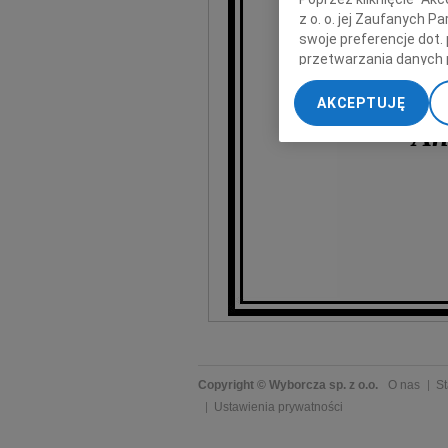
z o. o. jej Zaufanych 
swoje preferencje dot.
przetwarzania danych 
za opiekę 
„Ustawienia zaawansow
AKCEPTUJĘ
My, nasi Zaufani Part
An
dokładnych danych geol
Przechowywanie informa
treści, badnie odbiorcó
Copyright © Wyborcza sp. z o.o.
O nas
St
Ustawienia prywatności