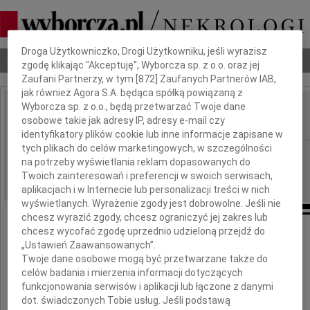
Dbamy o Twoją prywatność
Droga Użytkowniczko, Drogi Użytkowniku, jeśli wyrazisz
Nekrologi
Odeszli
Poradnik pogrzebowy
zgodę klikając "Akceptuję", Wyborcza sp. z o.o. oraz jej
Zaufani Partnerzy, w tym [
872
] Zaufanych Partnerów IAB,
jak również Agora S.A. będąca spółką powiązaną z
Wyborcza sp. z o.o., będą przetwarzać Twoje dane
Edward Porożyński
osobowe takie jak adresy IP, adresy e-mail czy
IMIĘ I NAZWISKO:
identyfikatory plików cookie lub inne informacje zapisane w
tych plikach do celów marketingowych, w szczególności
Bydgoszcz
REGION:
na potrzeby wyświetlania reklam dopasowanych do
08.01.2021
DATA EMISJI:
Twoich zainteresowań i preferencji w swoich serwisach,
aplikacjach i w Internecie lub personalizacji treści w nich
wyświetlanych. Wyrażenie zgody jest dobrowolne. Jeśli nie
chcesz wyrazić zgody, chcesz ograniczyć jej zakres lub
chcesz wycofać zgodę uprzednio udzieloną przejdź do
Pogrążona w żałobie Rodzina informuje, że
„Ustawień Zaawansowanych”.
Twoje dane osobowe mogą być przetwarzane także do
celów badania i mierzenia informacji dotyczących
funkcjonowania serwisów i aplikacji lub łączone z danymi
dot. świadczonych Tobie usług. Jeśli podstawą