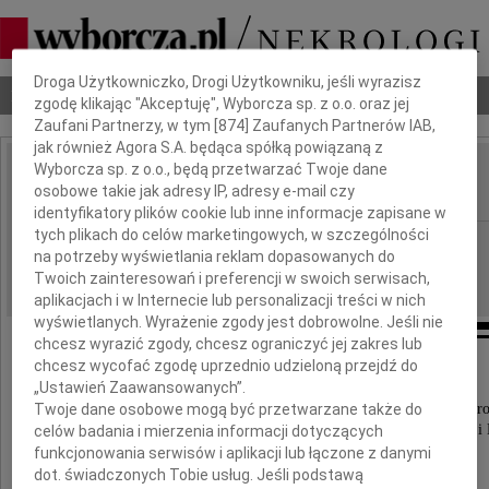
Dbamy o Twoją prywatność
Droga Użytkowniczko, Drogi Użytkowniku, jeśli wyrazisz
Nekrologi
Odeszli
Poradnik pogrzebowy
zgodę klikając "Akceptuję", Wyborcza sp. z o.o. oraz jej
Zaufani Partnerzy, w tym [
874
] Zaufanych Partnerów IAB,
jak również Agora S.A. będąca spółką powiązaną z
Wyborcza sp. z o.o., będą przetwarzać Twoje dane
Witold Miadziołko
osobowe takie jak adresy IP, adresy e-mail czy
IMIĘ I NAZWISKO:
identyfikatory plików cookie lub inne informacje zapisane w
tych plikach do celów marketingowych, w szczególności
Zielona Góra
REGION:
na potrzeby wyświetlania reklam dopasowanych do
19.07.2010
DATA EMISJI:
Twoich zainteresowań i preferencji w swoich serwisach,
aplikacjach i w Internecie lub personalizacji treści w nich
wyświetlanych. Wyrażenie zgody jest dobrowolne. Jeśli nie
chcesz wyrazić zgody, chcesz ograniczyć jej zakres lub
chcesz wycofać zgodę uprzednio udzieloną przejdź do
„Ustawień Zaawansowanych”.
Z głębokim żalem zawiadamiamy,
że dnia 16 lipca 2010 roku po walce z ciężką chor
Twoje dane osobowe mogą być przetwarzane także do
odszedł od nas w wieku 80 lat najukochańszy Mąż i 
celów badania i mierzenia informacji dotyczących
funkcjonowania serwisów i aplikacji lub łączone z danymi
dot. świadczonych Tobie usług. Jeśli podstawą