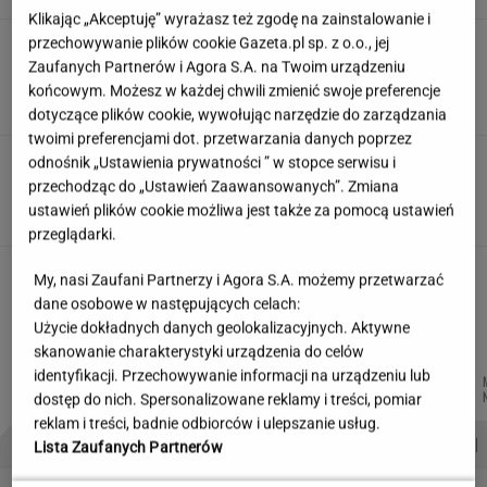
Klikając „Akceptuję” wyrażasz też zgodę na zainstalowanie i
przechowywanie plików cookie Gazeta.pl sp. z o.o., jej
Wzięli pod lupę wielką reformę Muska. Gdzie
się podziały miliardy oszczędności?
Zaufanych Partnerów i Agora S.A. na Twoim urządzeniu
końcowym. Możesz w każdej chwili zmienić swoje preferencje
MARIA KORCZ
dotyczące plików cookie, wywołując narzędzie do zarządzania
twoimi preferencjami dot. przetwarzania danych poprzez
Media: Lider Iranu w stanie krytycznym.
odnośnik „Ustawienia prywatności ” w stopce serwisu i
Prezydent miał tajne spotkanie
przechodząc do „Ustawień Zaawansowanych”. Zmiana
ustawień plików cookie możliwa jest także za pomocą ustawień
przeglądarki.
"Trzymajcie się w tym Trójmieście". TTV
My, nasi Zaufani Partnerzy i Agora S.A. możemy przetwarzać
tłumaczy się z komicznej wpadki
dane osobowe w następujących celach:
Użycie dokładnych danych geolokalizacyjnych. Aktywne
skanowanie charakterystyki urządzenia do celów
identyfikacji. Przechowywanie informacji na urządzeniu lub
DOMINIK
ŁUKASZ
MICHAŁ
WIKTORIA
Autorzy:
SENKOWSKI
JACHIMIAK
TRELA
BECZEK
dostęp do nich. Spersonalizowane reklamy i treści, pomiar
reklam i treści, badnie odbiorców i ulepszanie usług.
PROBLEMY POLSKICH SIATKARZY
ZNAK Z '30'
WISŁAWA SZYMBORSKA
Lista Zaufanych Partnerów