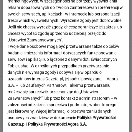
marketingowych, w szczególności na potrzeby wyświetlania
reklam dopasowanych do Twoich zainteresowań i preferencji w
swoich serwisach, aplikacjach i w Internecie lub personalizacji
Wachowicz wraz z Kurzopkami
treści w nich wyświetlanych. Wyrażenie zgody jest dobrowolne.
pożegnała się z "halo tu polsat". Mówi o
Jeśli nie chcesz wyrazić zgody, chcesz ograniczyć jej zakres lub
zaskoczeniu
chcesz wycofać zgodę uprzednio udzieloną przejdź do
MARCIN WOLNIAK
„Ustawień Zaawansowanych”.
Twoje dane osobowe mogą być przetwarzane także do celów
badania i mierzenia informacji dotyczących funkcjonowania
Polak leżał u podnóża Śnieżki. Czeska policja
ujawniła nowe informacje
serwisów i aplikacji lub łączone z danymi dot. świadczonych
Tobie usług. W określonych przypadkach przetwarzanie
danych nie wymaga zgody i odbywa się w oparciu o
uzasadniony interes Gazeta.pl, jej spółki powiązanej – Agora
Quiz. Gdzie leży Kapsztad, a gdzie Zurych? To
S.A. – lub Zaufanych Partnerów. Takiemu przetwarzaniu
test dla wyjadaczy!
możesz się sprzeciwić, przechodząc do „Ustawień
Zaawansowanych” lub przez kontakt z administratorem – w
zależności od zakresu sprzeciwu i podmiotu, wobec którego
jest kierowany. Więcej informacji o przetwarzaniu danych
Partnerka Litewki po jego
osobowych znajdziesz w dokumencie
Polityka Prywatności
śmierci: Niektórzy zlecieli się jak sępy
Gazeta.pl
i
Polityka Prywatności Agora S.A.
SUBSKRYPCJA