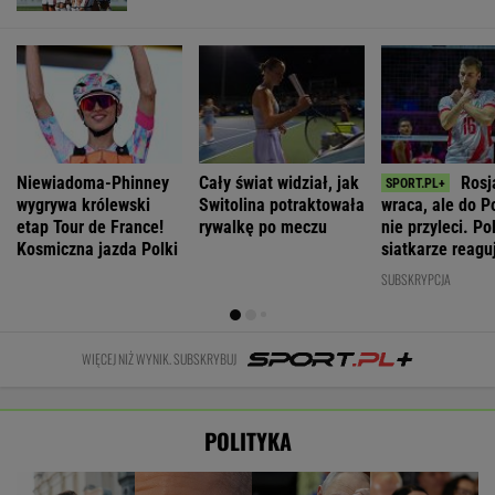
Niewiadoma-Phinney
Cały świat widział, jak
Rosj
wygrywa królewski
Switolina potraktowała
wraca, ale do P
etap Tour de France!
rywalkę po meczu
nie przyleci. Po
Kosmiczna jazda Polki
siatkarze reagu
rozumiem"
SUBSKRYPCJA
WIĘCEJ NIŻ WYNIK. SUBSKRYBUJ
POLITYKA