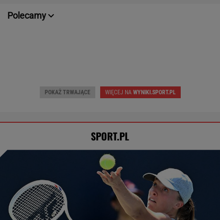
alkohol
Polecamy
POKAŻ TRWAJĄCE
WIĘCEJ NA
WYNIKI.SPORT.PL
SPORT.PL