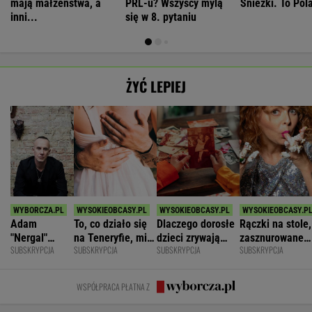
mają małżeństwa, a
PRL-u? Wszyscy mylą
Śnieżki. To Pol
inni...
się w 8. pytaniu
ŻYĆ LEPIEJ
Adam
To, co działo się
Dlaczego dorosłe
Rączki na stole,
"Nergal"
na Teneryfie, mi
dzieci zrywają
zasznurowane
SUBSKRYPCJA
SUBSKRYPCJA
SUBSKRYPCJA
SUBSKRYPCJA
Darski: Ja
się należało. Nie
kontakt z
usta. Byłam
wybieram
myślałam, że to
rodzicami?
wychowana w
terapię, a
złe
dużej dyscyplin
WSPÓŁPRACA PŁATNA Z
większość
facetów