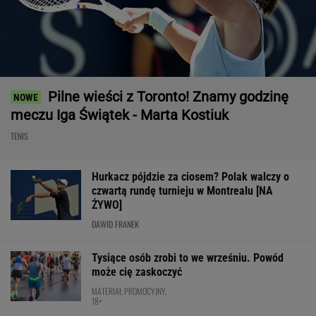
Pilne wieści z Toronto! Znamy godzinę
meczu Iga Świątek - Marta Kostiuk
TENIS
Hurkacz pójdzie za ciosem? Polak walczy o
czwartą rundę turnieju w Montrealu [NA
ŻYWO]
DAWID FRANEK
Tysiące osób zrobi to we wrześniu. Powód
może cię zaskoczyć
MATERIAŁ PROMOCYJNY,
18+