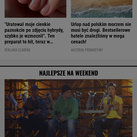
"Uratował moje cienkie
Urlop nad polskim morzem nie
paznokcie po zdjęciu hybrydy,
musi być drogi. Bestsellerowe
szybko je wzmocnił". Ten
hotele znaleźliśmy w mega
preparat to hit, teraz w
cenach!
świetnej cenie
REKLAMA CLARENA
MATERIAŁ PROMOCYJNY
NAJLEPSZE NA WEEKEND