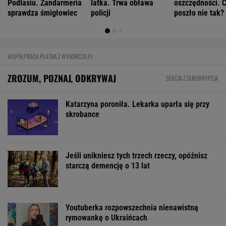
Podlasiu. Żandarmeria
latka. Trwa obława
oszczędności. 
sprawdza śmigłowiec
policji
poszło nie tak?
WSPÓŁPRACA PŁATNA Z WYBORCZA.PL
ZROZUM, POZNAJ, ODKRYWAJ
SEKCJA Z SUBSKRYPCJĄ
Katarzyna poroniła. Lekarka uparła się przy
skrobance
Jeśli unikniesz tych trzech rzeczy, opóźnisz
starczą demencję o 13 lat
Youtuberka rozpowszechnia nienawistną
rymowankę o Ukraińcach