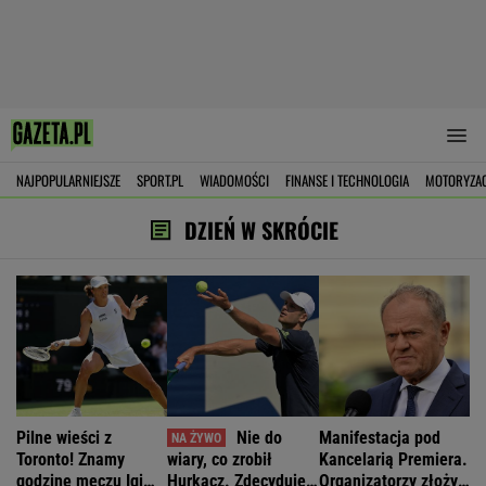
NAJPOPULARNIEJSZE
SPORT.PL
WIADOMOŚCI
FINANSE I TECHNOLOGIA
MOTORYZA
DZIEŃ W SKRÓCIE
Pilne wieści z
Nie do
Manifestacja pod
Toronto! Znamy
wiary, co zrobił
Kancelarią Premiera.
godzinę meczu Igi
Hurkacz. Zdecyduje
Organizatorzy złożyli