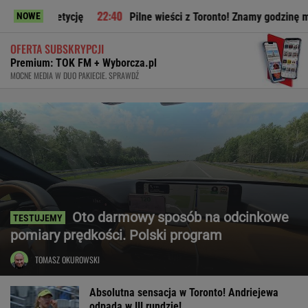
ę
Pilne wieści z Toronto! Znamy godzinę meczu Iga Świątek 
NOWE
OFERTA SUBSKRYPCJI
Premium: TOK FM + Wyborcza.pl
MOCNE MEDIA W DUO PAKIECIE. SPRAWDŹ
Oto darmowy sposób na odcinkowe
pomiary prędkości. Polski program
TOMASZ OKUROWSKI
Absolutna sensacja w Toronto! Andriejewa
odpada w III rundzie!