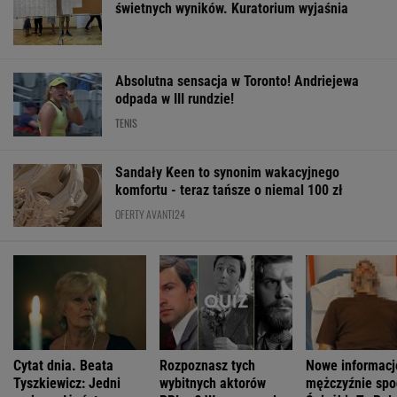
świetnych wyników. Kuratorium wyjaśnia
Absolutna sensacja w Toronto! Andriejewa
odpada w III rundzie!
TENIS
Sandały Keen to synonim wakacyjnego
komfortu - teraz tańsze o niemal 100 zł
OFERTY AVANTI24
Cytat dnia. Beata
Rozpoznasz tych
Nowe informacj
Tyszkiewicz: Jedni
wybitnych aktorów
mężczyźnie spo