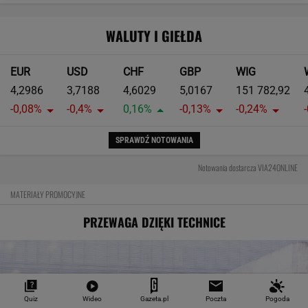
WALUTY I GIEŁDA
EUR
USD
CHF
GBP
WIG
4,2986
3,7188
4,6029
5,0167
151 782,92
-0,08%
-0,4%
0,16%
-0,13%
-0,24%
SPRAWDŹ NOTOWANIA
Notowania dostarcza VIA24ONLINE
MATERIAŁY PROMOCYJNE
PRZEWAGA DZIĘKI TECHNICE
Quiz
Wideo
Gazeta.pl
Poczta
Pogoda