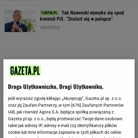
Tak Nawrocki wymyka się spod
kontroli PiS. "Znalazł się w pułapce"
SUBSKRYPCJA
Droga Użytkowniczko, Drogi Użytkowniku,
jeśli wyrazisz zgodę klikając „Akceptuję”, Gazeta.pl sp. z o.o.
oraz jej Zaufani Partnerzy, w tym [
676
] Zaufanych Partnerów
IAB, jak również Agora S.A. będąca spółką powiązaną z
Gazeta.pl sp. z o.o., będą przetwarzać Twoje dane osobowe
takie jak adresy IP, adresy e-mail czy identyfikatory plików
cookie lub inne informacje zapisane w tych plikach do celów