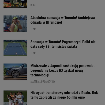
BOKS
Absolutna sensacja w Toronto! Andriejewa
odpada w III rundzie!
TENIS
Sensacja w Toronto! Pogromczyni Polki nie
dała rady 89. tenisistce świata
TENIS
Mistrzowie z Japonii zaskakują ponownie.
Legendarny Lexus RX zyskał nową
technologię!
MATERIAŁ PROMOCYJNY
Niewypał transferowy odchodzi z Realu. Rok
temu zapłacili za niego 65 mln euro