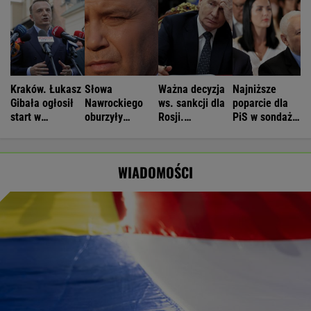
Kraków. Łukasz
Słowa
Ważna decyzja
Najniższe
Gibała ogłosił
Nawrockiego
ws. sankcji dla
poparcie dla
start w
oburzyły
Rosji.
PiS w sondażu
wyborach na
Zacharową.
Amerykański
od lat. Doda i
prezydenta
"Kliniczna
Senat
jej były mąż
miasta
rusofobia"
zagłosował
oskarżeni
WIADOMOŚCI