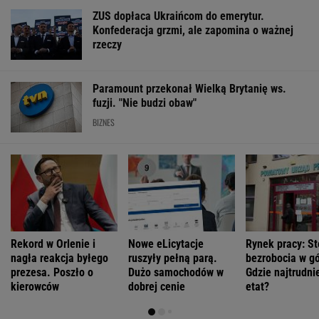
ZUS dopłaca Ukraińcom do emerytur.
Konfederacja grzmi, ale zapomina o ważnej
rzeczy
Paramount przekonał Wielką Brytanię ws.
fuzji. "Nie budzi obaw"
BIZNES
Rekord w Orlenie i
Nowe eLicytacje
Rynek pracy: S
nagła reakcja byłego
ruszyły pełną parą.
bezrobocia w gó
prezesa. Poszło o
Dużo samochodów w
Gdzie najtrudnie
kierowców
dobrej cenie
etat?