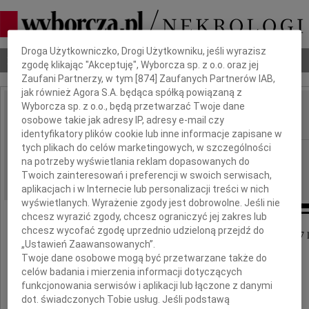
Dbamy o Twoją prywatność
Droga Użytkowniczko, Drogi Użytkowniku, jeśli wyrazisz
Nekrologi
Odeszli
Poradnik pogrzebowy
zgodę klikając "Akceptuję", Wyborcza sp. z o.o. oraz jej
Zaufani Partnerzy, w tym [
874
] Zaufanych Partnerów IAB,
jak również Agora S.A. będąca spółką powiązaną z
Wyborcza sp. z o.o., będą przetwarzać Twoje dane
Stanisław Siekierski
osobowe takie jak adresy IP, adresy e-mail czy
IMIĘ I NAZWISKO:
identyfikatory plików cookie lub inne informacje zapisane w
tych plikach do celów marketingowych, w szczególności
Łódź
REGION:
na potrzeby wyświetlania reklam dopasowanych do
31.12.2020
DATA EMISJI:
Twoich zainteresowań i preferencji w swoich serwisach,
aplikacjach i w Internecie lub personalizacji treści w nich
wyświetlanych. Wyrażenie zgody jest dobrowolne. Jeśli nie
chcesz wyrazić zgody, chcesz ograniczyć jej zakres lub
chcesz wycofać zgodę uprzednio udzieloną przejdź do
W dniu 28 grudnia 2020 roku, zmarł w wieku 97 l
„Ustawień Zaawansowanych”.
Twoje dane osobowe mogą być przetwarzane także do
celów badania i mierzenia informacji dotyczących
funkcjonowania serwisów i aplikacji lub łączone z danymi
dot. świadczonych Tobie usług. Jeśli podstawą