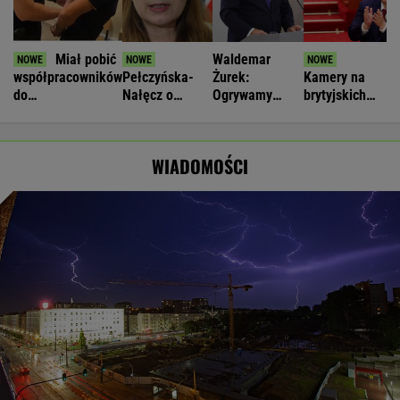
Miał pobić
Waldemar
współpracowników
Pełczyńska-
Żurek:
Kamery na
do
Nałęcz o
Ogrywamy
brytyjskich
nieprzytomności.
doniesieniach
prezydenta. To
dronach
Ukrainiec
ws. Hołowni:
nasz wielki
"potajemnie"
zatrzymany
Ciężko
sukces
łączyły się z
WIADOMOŚCI
uwierzyć
Chinami