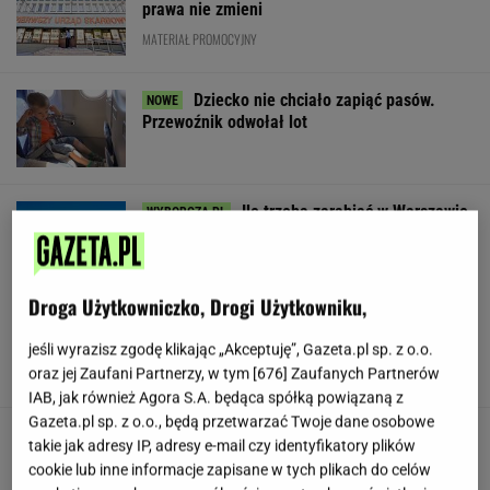
prawa nie zmieni
MATERIAŁ PROMOCYJNY
Dziecko nie chciało zapiąć pasów.
Przewoźnik odwołał lot
Ile trzeba zarabiać w Warszawie
na godne życie? Czytelnicy podają kwoty
SUBSKRYPCJA
Droga Użytkowniczko, Drogi Użytkowniku,
Będzie wielki hit z udziałem Osaki w Toronto!
Oto ostatnie ćwierćfinalistki
jeśli wyrazisz zgodę klikając „Akceptuję”, Gazeta.pl sp. z o.o.
oraz jej Zaufani Partnerzy, w tym [
676
] Zaufanych Partnerów
IAB, jak również Agora S.A. będąca spółką powiązaną z
Gazeta.pl sp. z o.o., będą przetwarzać Twoje dane osobowe
Jeden z najbardziej poszukiwanych ludzi na
takie jak adresy IP, adresy e-mail czy identyfikatory plików
świecie już w areszcie
cookie lub inne informacje zapisane w tych plikach do celów