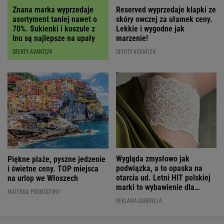
Znana marka wyprzedaje
Reserved wyprzedaje klapki ze
asortyment taniej nawet o
skóry owczej za ułamek ceny.
70%. Sukienki i koszule z
Lekkie i wygodne jak
lnu są najlepsze na upały
marzenie!
OFERTY AVANTI24
OFERTY AVANTI24
Wygląda zmysłowo jak
Piękne plaże, pyszne jedzenie
podwiązka, a to opaska na
i świetne ceny. TOP miejsca
otarcia ud. Letni HIT polskiej
na urlop we Włoszech
marki to wybawienie dla
MATERIAŁ PROMOCYJNY
kobiet!
REKLAMA GABRIELLA