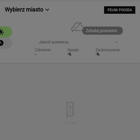
Wybierz miasto
PEŁNA POGODA
Załaduj ponownie
Jakość powietrza:
-
Ciśnienie:
Opady:
Zachmurzenie:
-
-%
-%