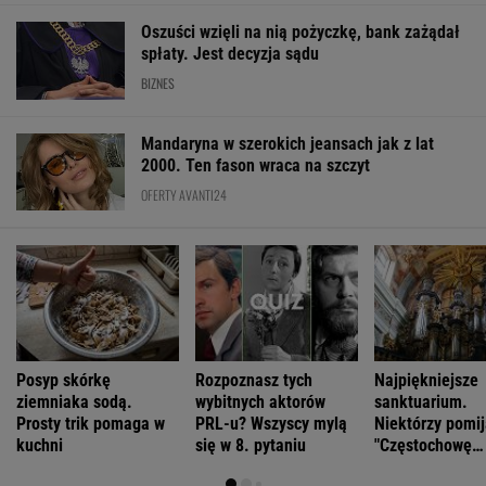
Oszuści wzięli na nią pożyczkę, bank zażądał
spłaty. Jest decyzja sądu
BIZNES
Mandaryna w szerokich jeansach jak z lat
2000. Ten fason wraca na szczyt
OFERTY AVANTI24
Posyp skórkę
Rozpoznasz tych
Najpiękniejsze
ziemniaka sodą.
wybitnych aktorów
sanktuarium.
Prosty trik pomaga w
PRL-u? Wszyscy mylą
Niektórzy pomij
kuchni
się w 8. pytaniu
"Częstochowę
Północy"