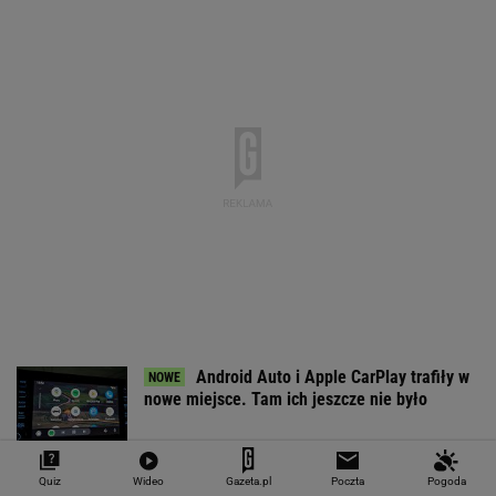
Android Auto i Apple CarPlay trafiły w
nowe miejsce. Tam ich jeszcze nie było
Quiz
Wideo
Gazeta.pl
Poczta
Pogoda
Myślisz, że po piwie możesz płynąć kajakiem?