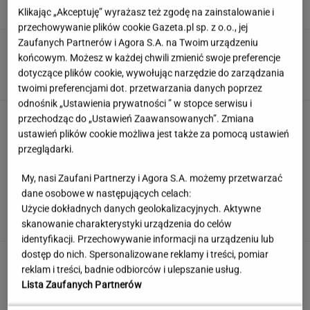
Klikając „Akceptuję” wyrażasz też zgodę na zainstalowanie i
przechowywanie plików cookie Gazeta.pl sp. z o.o., jej
Zaufanych Partnerów i Agora S.A. na Twoim urządzeniu
Zmysłowa choreografia Lesar i Zillmann.
końcowym. Możesz w każdej chwili zmienić swoje preferencje
Zaprezentowały ją podczas ślubu
dotyczące plików cookie, wywołując narzędzie do zarządzania
twoimi preferencjami dot. przetwarzania danych poprzez
odnośnik „Ustawienia prywatności ” w stopce serwisu i
Rozpoznasz kraj po trzech słowach? Sprawdź
przechodząc do „Ustawień Zaawansowanych”. Zmiana
to w quizie geograficznym
ustawień plików cookie możliwa jest także za pomocą ustawień
przeglądarki.
My, nasi Zaufani Partnerzy i Agora S.A. możemy przetwarzać
Skandynawskie śniadania mistrzów. Te smaki
dane osobowe w następujących celach:
budzą lepiej niż kawa
Użycie dokładnych danych geolokalizacyjnych. Aktywne
MATERIAŁ PROMOCYJNY
skanowanie charakterystyki urządzenia do celów
identyfikacji. Przechowywanie informacji na urządzeniu lub
dostęp do nich. Spersonalizowane reklamy i treści, pomiar
Anastazja Kuś została mistrzynią
reklam i treści, badnie odbiorców i ulepszanie usług.
świata. "Kariera przez pośladki"? Mamy
Lista Zaufanych Partnerów
komentarz
SUBSKRYPCJA