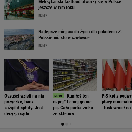
Meksykański fastfood otworzy się w Polsce
jeszcze w tym roku
BIZNES
Najlepsze miejsca do życia dla pokolenia Z.
Polskie miasto w czołówce
BIZNES
Oszuści wzięli na nią
Kupiłeś ten
PiS kpi z podwy
pożyczkę, bank
napój? Lepiej go nie
płacy minimalne
zażądał spłaty. Jest
pij. Cała partia znika
"Tusk wrócił na
decyzja sądu
ze sklepów