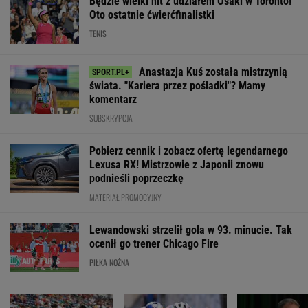
Będzie wielki hit z udziałem Osaki w Toronto!
Oto ostatnie ćwierćfinalistki
TENIS
Anastazja Kuś została mistrzynią
świata. "Kariera przez pośladki"? Mamy
komentarz
SUBSKRYPCJA
Pobierz cennik i zobacz ofertę legendarnego
Lexusa RX! Mistrzowie z Japonii znowu
podnieśli poprzeczkę
MATERIAŁ PROMOCYJNY
Lewandowski strzelił gola w 93. minucie. Tak
ocenił go trener Chicago Fire
PIŁKA NOŻNA