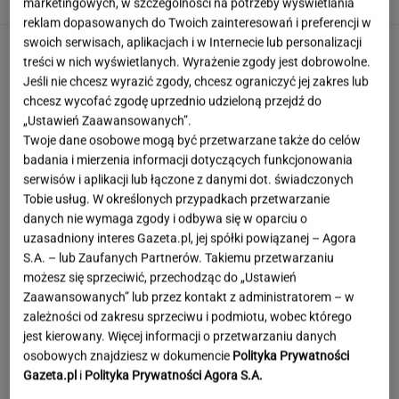
marketingowych, w szczególności na potrzeby wyświetlania
reklam dopasowanych do Twoich zainteresowań i preferencji w
swoich serwisach, aplikacjach i w Internecie lub personalizacji
treści w nich wyświetlanych. Wyrażenie zgody jest dobrowolne.
Jeśli nie chcesz wyrazić zgody, chcesz ograniczyć jej zakres lub
chcesz wycofać zgodę uprzednio udzieloną przejdź do
„Ustawień Zaawansowanych”.
Twoje dane osobowe mogą być przetwarzane także do celów
badania i mierzenia informacji dotyczących funkcjonowania
serwisów i aplikacji lub łączone z danymi dot. świadczonych
Tobie usług. W określonych przypadkach przetwarzanie
danych nie wymaga zgody i odbywa się w oparciu o
uzasadniony interes Gazeta.pl, jej spółki powiązanej – Agora
S.A. – lub Zaufanych Partnerów. Takiemu przetwarzaniu
możesz się sprzeciwić, przechodząc do „Ustawień
Zaawansowanych” lub przez kontakt z administratorem – w
zależności od zakresu sprzeciwu i podmiotu, wobec którego
jest kierowany. Więcej informacji o przetwarzaniu danych
osobowych znajdziesz w dokumencie
Polityka Prywatności
Niezwykłe zjawisko w Polsce. Ekspert radzi
Gazeta.pl
i
Polityka Prywatności Agora S.A.
odłożyć płyty CD i okulary