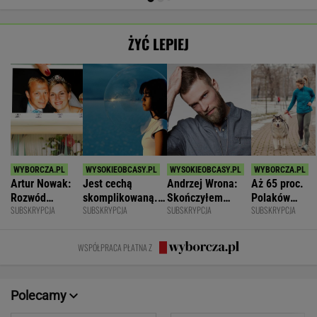
ŻYĆ LEPIEJ
Artur Nowak:
Jest cechą
Andrzej Wrona:
Aż 65 proc.
Rozwód
skomplikowaną.
Skończyłem
Polaków
SUBSKRYPCJA
SUBSKRYPCJA
SUBSKRYPCJA
SUBSKRYPCJA
odsłania dużo
Sprawia, że silniej
karierę, bo
odczuwa
więcej niż
przeżywamy stres
chciałem być
ruchowstręt.
prawda o
fajnym mężem i
Nie ćwiczy w
WSPÓŁPRACA PŁATNA Z
współmałżonku
ojcem
ogóle
Polecamy