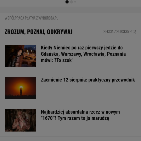
MultiMulti
WSPÓŁPRACA PŁATNA Z WYBORCZA.PL
ZROZUM, POZNAJ, ODKRYWAJ
SEKCJA Z SUBSKRYPCJĄ
Kiedy Niemiec po raz pierwszy jedzie do
Gdańska, Warszawy, Wrocławia, Poznania
mówi: ?To szok"
Zaćmienie 12 sierpnia: praktyczny przewodnik
Najbardziej absurdalna rzecz w nowym
"1670"? Tym razem to ja marudzę