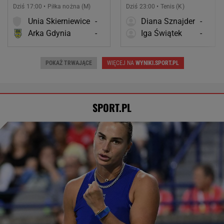
Dziś 17:00 • Piłka nożna (M)
Dziś 23:00 • Tenis (K)
Unia Skierniewice
-
Diana Sznajder
-
Arka Gdynia
-
Iga Świątek
-
POKAŻ TRWAJĄCE
WIĘCEJ NA
WYNIKI.SPORT.PL
SPORT.PL