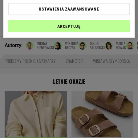
USTAWIENIA ZAAWANSOWANE
Pensje lekarzy. Specjalista
hematolog dostał podwyżkę, ale zarabia mniej
AKCEPTUJĘ
SUBSKRYPCJA
MICHAŁ
WIKTORIA
JAKUB
MARTA
Autorzy:
KIEDROWSKI
BECZEK
BALCERSKI
NOWAK
PROBLEMY POLSKICH SIATKARZY
ZNAK Z '30'
WISŁAWA SZYMBORSKA
LETNIE OKAZJE