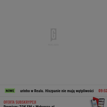
urinho w Realu. Hiszpanie nie mają wątpliwości
Miał pobić
NOWE
OFERTA SUBSKRYPCJI
Premium: TOK FM + Wyborcza.pl