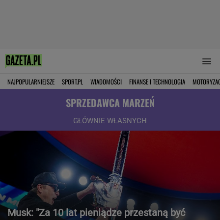
NAJPOPULARNIEJSZE
SPORT.PL
WIADOMOŚCI
FINANSE I TECHNOLOGIA
MOTORYZA
SPRZEDAWCA MARZEŃ
GŁÓWNIE WŁASNYCH
Musk: "Za 10 lat pieniądze przestaną być