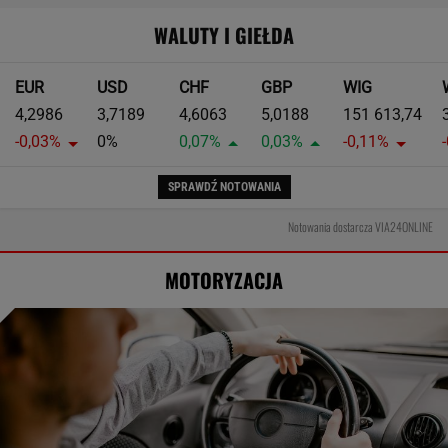
WALUTY I GIEŁDA
EUR
USD
CHF
GBP
WIG
4,2986
3,7189
4,6063
5,0188
151 613,74
-0,03%
0%
0,07%
0,03%
-0,11%
SPRAWDŹ NOTOWANIA
Notowania dostarcza VIA24ONLINE
MOTORYZACJA