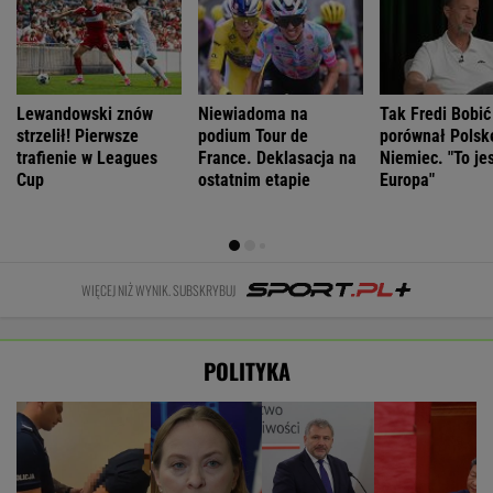
Lewandowski znów
Niewiadoma na
Tak Fredi Bobić
strzelił! Pierwsze
podium Tour de
porównał Polsk
trafienie w Leagues
France. Deklasacja na
Niemiec. "To je
Cup
ostatnim etapie
Europa"
WIĘCEJ NIŻ WYNIK. SUBSKRYBUJ
POLITYKA