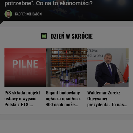
potrzebne". Co na to ekonomiści?
KACPER KOLIBABSKI
DZIEŃ W SKRÓCIE
PiS składa projekt
Gigant budowlany
Waldemar Żurek:
ustawy o wyjściu
ogłasza upadłość.
Ogrywamy
Polski z ETS.
400 osób może
prezydenta. To nasz
Czarnek: Blamaż
stracić pracę
wielki sukces
Tuska