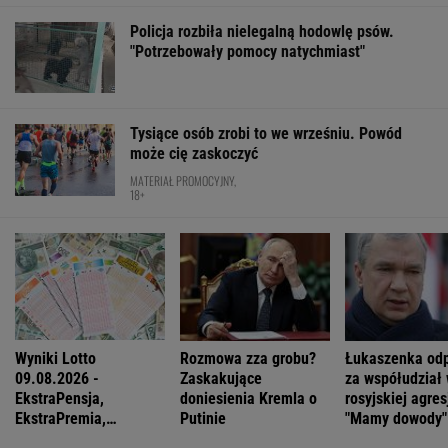
Policja rozbiła nielegalną hodowlę psów.
"Potrzebowały pomocy natychmiast"
Tysiące osób zrobi to we wrześniu. Powód
może cię zaskoczyć
MATERIAŁ PROMOCYJNY,
18+
Wyniki Lotto
Rozmowa zza grobu?
Łukaszenka od
09.08.2026 -
Zaskakujące
za współudział
EkstraPensja,
doniesienia Kremla o
rosyjskiej agres
EkstraPremia,
Putinie
"Mamy dowody"
Kaskada, MiniLotto,