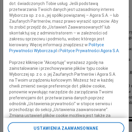
dot. świadczonych Tobie usług. Jeśli podstawą
przetwarzania Twoich danych jest uzasadniony interes
Adwokat - Wybitny Prawnik
Wyborcza sp. z o.o., jej spółki powiązanej – Agora S.A. – lub
odszedł 11 grudnia 2020 roku w wieku 71 lat.
Zaufanych Partnerów, masz prawo wyrazić sprzeciw. Aby
W niewysłowionym bólu i smutku żegnamy
to zrobić przejdź do „Ustawień Zaawansowanych” lub
najukochańszego Męża, Tatę, Dziadzia, Brata i Str
skontaktuj się z administratorem – w zależności od
Wspaniałego Człowieka, nieocenionego, wiernego
zakresu sprzeciwu i podmiotu, wobec którego jest
oddanego Przyjaciela, Powiernika, Opiekuna,
kierowany. Więcej informacji znajdziesz w
Polityce
cenionego Wychowawcę pokoleń młodzieży adwokack
Prywatności Wyborcza.pl
i
Polityce Prywatności Agora S.A.
Nic nie zapełni pustki, którą po sobie zostawia
Poprzez kliknięcie "Akceptuję" wyrażasz zgodę na
zainstalowanie i przechowywanie plików typu cookie
Maria, Jacek z Dominiką, Olą i Tosią, Tomek i Bartek z 
Wyborczej sp. z o. o. jej Zaufanych Partnerów i Agora S.A.
na Twoim urządzeniu końcowym. Możesz też w każdej
Msza żałobna zostanie odprawiona 21 grudnia 2020 
chwili zmienić swoje preferencje dot. plików cookie,
o godzinie 11:30 w Kościele pw. Św. Andrzeja Boboli w 
ponownie wywołując narzędzie do zarządzania Twoimi
przy ul. Paderewskiego 20, po czym nastąpi przewiez
preferencjami dot. przetwarzania danych poprzez
Jego prochów na cmentarz przy ul. Lipowej w Lubli
odnośnik „Ustawienia prywatności” w stopce serwisu i
gdzie zostaną złożone w grobie rodzinnym.
przechodząc do sekcji „Ustawienia zaawansowane”.
Zmiana ustawień plików cookie możliwa jest także za
pomocą ustawień przeglądarki.
Kondolencje
USTAWIENIA ZAAWANSOWANE