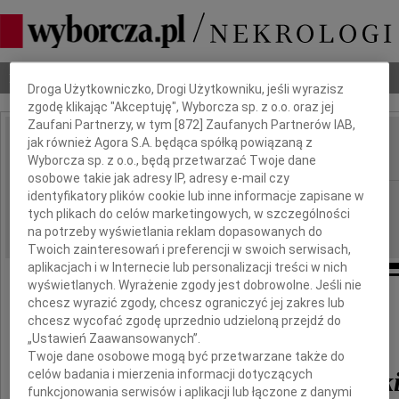
Dbamy o Twoją prywatność
Nekrologi
Odeszli
Poradnik pogrzebowy
Droga Użytkowniczko, Drogi Użytkowniku, jeśli wyrazisz
zgodę klikając "Akceptuję", Wyborcza sp. z o.o. oraz jej
Zaufani Partnerzy, w tym [
872
] Zaufanych Partnerów IAB,
jak również Agora S.A. będąca spółką powiązaną z
Marek Przeciechowski
IMIĘ I NAZWISKO:
Wyborcza sp. z o.o., będą przetwarzać Twoje dane
osobowe takie jak adresy IP, adresy e-mail czy
identyfikatory plików cookie lub inne informacje zapisane w
Lublin
REGION:
tych plikach do celów marketingowych, w szczególności
18.12.2020
DATA EMISJI:
na potrzeby wyświetlania reklam dopasowanych do
Twoich zainteresowań i preferencji w swoich serwisach,
aplikacjach i w Internecie lub personalizacji treści w nich
wyświetlanych. Wyrażenie zgody jest dobrowolne. Jeśli nie
chcesz wyrazić zgody, chcesz ograniczyć jej zakres lub
chcesz wycofać zgodę uprzednio udzieloną przejdź do
„Ustawień Zaawansowanych”.
Twoje dane osobowe mogą być przetwarzane także do
Marek Przeciechowsk
celów badania i mierzenia informacji dotyczących
funkcjonowania serwisów i aplikacji lub łączone z danymi