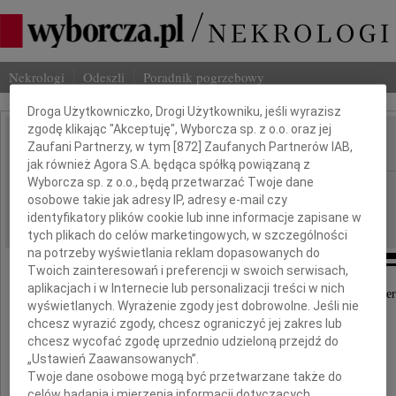
Nekrologi
Odeszli
Poradnik pogrzebowy
Dbamy o Twoją prywatność
Droga Użytkowniczko, Drogi Użytkowniku, jeśli wyrazisz
zgodę klikając "Akceptuję", Wyborcza sp. z o.o. oraz jej
Zaufani Partnerzy, w tym [
872
] Zaufanych Partnerów IAB,
IMIĘ I NAZWISKO:
jak również Agora S.A. będąca spółką powiązaną z
Wyborcza sp. z o.o., będą przetwarzać Twoje dane
Częstochowa
REGION:
osobowe takie jak adresy IP, adresy e-mail czy
15.12.2020
DATA EMISJI:
identyfikatory plików cookie lub inne informacje zapisane w
tych plikach do celów marketingowych, w szczególności
na potrzeby wyświetlania reklam dopasowanych do
Twoich zainteresowań i preferencji w swoich serwisach,
aplikacjach i w Internecie lub personalizacji treści w nich
Z głębokim żalem przyjęliśmy wiadomość o śmier
wyświetlanych. Wyrażenie zgody jest dobrowolne. Jeśli nie
chcesz wyrazić zgody, chcesz ograniczyć jej zakres lub
Piotra Machalicy
chcesz wycofać zgodę uprzednio udzieloną przejdź do
„Ustawień Zaawansowanych”.
Twoje dane osobowe mogą być przetwarzane także do
wybitnego aktora teatralnego i filmowego,
celów badania i mierzenia informacji dotyczących