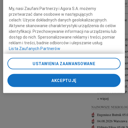
Imię i nazwisko lub numer 
My, nasi Zaufani Partnerzy i Agora S.A. możemy
przetwarzać dane osobowe w następujących
+ szukanie
celach:
Użycie dokładnych danych geolokalizacyjnych.
Aktywne skanowanie charakterystyki urządzenia do celów
identyfikacji. Przechowywanie informacji na urządzeniu lub
INNE NEKROLOGI
dostęp do nich. Spersonalizowane reklamy i treści, pomiar
Grzegorz Lipowski
05
reklam i treści, badnie odbiorców i ulepszanie usług.
Z żalem przyjęliśmy w
Lista Zaufanych Partnerów
22.06.2026
Częstoch
Wyrazy głębokiego wsp
15.06.2026
Częstoch
USTAWIENIA ZAAWANSOWANE
Pani Joannie Jędrzejow
12.06.2026
Częstoch
Pani Joannie Jędrzejow
AKCEPTUJĘ
Janusz Związek
29.05
Rodzinie i Bliskim ŚP. 
+ więcej
NAJNOWSZE NEKROLOG
Eugeniusz Butruk
05.
04.08.2026
Warszawa
Elżbieta Fikus
05.08.