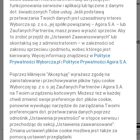
dyrektora artystycznego Teatru im. Adama Mickiew
funkcjonowania serwisów i aplikacji lub łączone z danymi
w Częstochowie w latach 2006-2018,
dot. świadczonych Tobie usług. Jeśli podstawą
znaczącej osobowości polskiej kultury,
przetwarzania Twoich danych jest uzasadniony interes
wspaniałego Człowieka
Wyborcza sp. z o.o., jej spółki powiązanej – Agora S.A. – lub
Zaufanych Partnerów, masz prawo wyrazić sprzeciw. Aby
to zrobić przejdź do „Ustawień Zaawansowanych” lub
Rodzinie, Bliskim i Przyjacioło
skontaktuj się z administratorem – w zależności od
zakresu sprzeciwu i podmiotu, wobec którego jest
kierowany. Więcej informacji znajdziesz w
Polityce
składamy wyrazy współczucia
Prywatności Wyborcza.pl
i
Polityce Prywatności Agora S.A.
Poprzez kliknięcie "Akceptuję" wyrażasz zgodę na
Krzysztof Matyjaszczyk
zainstalowanie i przechowywanie plików typu cookie
Wyborczej sp. z o. o. jej Zaufanych Partnerów i Agora S.A.
Prezydent Miasta Częstochowy
na Twoim urządzeniu końcowym. Możesz też w każdej
chwili zmienić swoje preferencje dot. plików cookie,
ponownie wywołując narzędzie do zarządzania Twoimi
Zbigniew Niesmaczny
preferencjami dot. przetwarzania danych poprzez
Przewodniczący Rady Miasta
odnośnik „Ustawienia prywatności” w stopce serwisu i
przechodząc do sekcji „Ustawienia zaawansowane”.
Zmiana ustawień plików cookie możliwa jest także za
Szukaj nekrologó
pomocą ustawień przeglądarki.