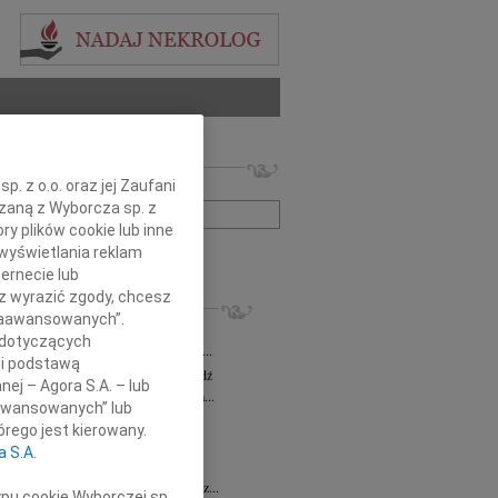
 nekrologów i wspomnień
. z o.o. oraz jej Zaufani
zwisko lub numer ogłoszenia:
ązaną z Wyborcza sp. z
ry plików cookie lub inne
+ szukanie zaawansowane
wyświetlania reklam
ernecie lub
sz wyrazić zgody, chcesz
KROLOGI
 Zaawansowanych”.
a Milan
03.08.2026
Łódź
 dotyczących
bokim żalem zawiadamiamy, że dnia 29...
li podstawą
sz Maciaszek
wiek: 73
29.07.2026
Łódź
nej – Agora S.A. – lub
bokim żalem zawiadamiamy, że 24 lipca...
aawansowanych” lub
 Gawryszczak
21.07.2026
Łódź
rego jest kierowany.
u 15 lipca 2026 roku odszedł nasz...
a S.A.
ek
15.07.2026
Łódź
u 4 lipca2026 roku zmarł w Łodzi Nasz...
ypu cookie Wyborczej sp.