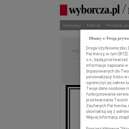
Nekrologi
Odeszli
Poradnik p
Dbamy o Twoją prywa
Ewa Zy
Droga Użytkowniczko, Dr
IMIĘ I NAZWISKO:
Partnerzy, w tym [
872
]
o.o., będą przetwarzać 
Łódź
REGION:
informacje zapisane w
dopasowanych do Twoich
11.12.2020
DATA EMISJI:
personalizacji treści 
ograniczyć jej zakres
Twoje dane osobowe mo
funkcjonowania serwisó
Z gł
przetwarzania Twoich da
że
Zaufanych Partnerów, 
kochana
skontaktuj się z admin
Więcej informacji znaj
Poprzez kliknięcie "Ak