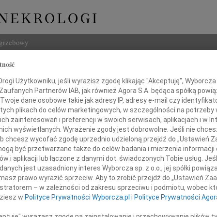
ogrzebowy
tność
Szukaj
dler
ogi Użytkowniku, jeśli wyrazisz zgodę klikając "Akceptuję", Wyborcza sp
Imię i na
 Zaufanych Partnerów IAB, jak również Agora S.A. będąca spółką powi
Twoje dane osobowe takie jak adresy IP, adresy e-mail czy identyfikato
 tych plikach do celów marketingowych, w szczególności na potrzeby 
 zainteresowań i preferencji w swoich serwisach, aplikacjach i w Int
w nich wyświetlanych. Wyrażenie zgody jest dobrowolne. Jeśli nie chce
INNE NE
 lub chcesz wycofać zgodę uprzednio udzieloną przejdź do „Ustawień
Wand
gą być przetwarzane także do celów badania i mierzenia informacji
Z głę
w i aplikacji lub łączone z danymi dot. świadczonych Tobie usług. Jeś
Tadeu
ębokim żalem zawiadamiamy,
nych jest uzasadniony interes Wyborcza sp. z o.o., jej spółki powiąza
Z głę
 4 grudnia 2020 roku zmarła
masz prawo wyrazić sprzeciw. Aby to zrobić przejdź do „Ustawień Z
Adam
 Mama, Przyjaciółka, Koleżanka
istratorem – w zależności od zakresu sprzeciwu i podmiotu, wobec któ
W dni
dziesz w
Polityce Prywatności Wyborcza.pl
i
Polityce Prywatności Agor
Jan R
W dni
ceptuję" wyrażasz zgodę na zainstalowanie i przechowywanie plików t