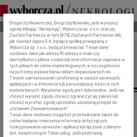
Dbamy o Twoją prywatność
Droga Użytkowniczko, Drogi Użytkowniku, jeśli wyrazisz
Nekrologi
Odeszli
Poradnik pogrzebowy
zgodę klikając "Akceptuję", Wyborcza sp. z o.o. oraz jej
Zaufani Partnerzy, w tym [
874
] Zaufanych Partnerów IAB,
jak również Agora S.A. będąca spółką powiązaną z
Wyborcza sp. z o.o., będą przetwarzać Twoje dane
osobowe takie jak adresy IP, adresy e-mail czy
IMIĘ I NAZWISKO:
identyfikatory plików cookie lub inne informacje zapisane w
Lublin
tych plikach do celów marketingowych, w szczególności
REGION:
na potrzeby wyświetlania reklam dopasowanych do
11.12.2020
DATA EMISJI:
Twoich zainteresowań i preferencji w swoich serwisach,
aplikacjach i w Internecie lub personalizacji treści w nich
wyświetlanych. Wyrażenie zgody jest dobrowolne. Jeśli nie
chcesz wyrazić zgody, chcesz ograniczyć jej zakres lub
Wyrazy najgłębszego współczucia
chcesz wycofać zgodę uprzednio udzieloną przejdź do
z powodu śmierci
„Ustawień Zaawansowanych”.
Twoje dane osobowe mogą być przetwarzane także do
celów badania i mierzenia informacji dotyczących
Mamy
funkcjonowania serwisów i aplikacji lub łączone z danymi
dot. świadczonych Tobie usług. Jeśli podstawą