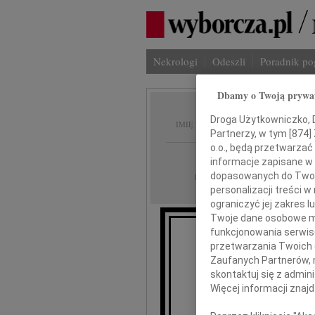
Nekrologi
Odeszli
Poradnik p
Dbamy o Twoją prywa
Halina
Droga Użytkowniczko, Dr
IMIĘ I NAZWISKO:
Partnerzy, w tym [
874
]
o.o., będą przetwarzać 
Kraków
REGION:
informacje zapisane w
11.12.2020
dopasowanych do Twoich
DATA EMISJI:
personalizacji treści 
ograniczyć jej zakres
Twoje dane osobowe mo
funkcjonowania serwisó
przetwarzania Twoich da
30 listopa
Zaufanych Partnerów, 
skontaktuj się z admin
Więcej informacji znaj