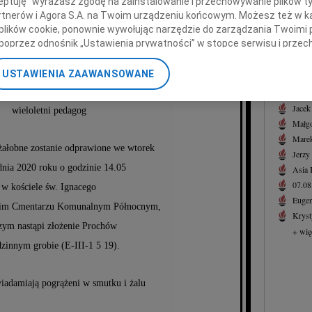
ceptuję" wyrażasz zgodę na zainstalowanie i przechowywanie plików t
Józef
Partnerów i Agora S.A. na Twoim urządzeniu końcowym. Możesz też w ka
Z głę
 plików cookie, ponownie wywołując narzędzie do zarządzania Twoimi 
alina Żurek
+ wię
poprzez odnośnik „Ustawienia prywatności” w stopce serwisu i przec
ane”. Zmiana ustawień plików cookie możliwa jest także za pomocą u
NAJNOWS
z domu Bodzoń
USTAWIENIA ZAAWANSOWANE
07.0
nerzy i Agora S.A. możemy przetwarzać dane osobowe w następującyc
07.0
okalizacyjnych. Aktywne skanowanie charakterystyki urządzenia do ce
Jacek
wieloletni pedagog
cji na urządzeniu lub dostęp do nich. Spersonalizowane reklamy i tre
Małgo
w i ulepszanie usług.
Lista Zaufanych Partnerów
Marek
ałobne zostanie odprawione we wtorek
Jerzy
dnia 2020 roku o godzinie 14.05
Asia
07.0
w kościele św. Ignacego
Eugen
kim Cmentarzu Komunalnym Północnym,
Kryst
zym nastąpi złożenie Prochów
+ wię
zinnym grobie (E-III-1 5 19).
adamiają pogrążeni w smutku i żalu