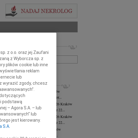
 nekrologów i wspomnień
zwisko lub numer ogłoszenia:
. z o.o. oraz jej Zaufani
ązaną z Wyborcza sp. z
ry plików cookie lub inne
+ szukanie zaawansowane
wyświetlania reklam
ernecie lub
sz wyrazić zgody, chcesz
KROLOGI
 Zaawansowanych”.
ej Krzysztof Torbus
31.07.2026
Kraków
 dotyczących
ej Krzysztof Torbus poeta prozaik, autor...
li podstawą
sława Cholewa-Hrynkowska
28.07.2026
Kraków
nej – Agora S.A. – lub
bokim żalem przyjęliśmy wiadomość, że 22...
aawansowanych” lub
sława Cholewa-Hrynkowska
27.07.2026
Kraków
rego jest kierowany.
bokim żalem przyjęliśmy wiadomość, że 22...
a S.A.
ra Cichecka
wiek: 96
22.07.2026
Kraków
arbara Cichecka Zawodniczka Klubu...