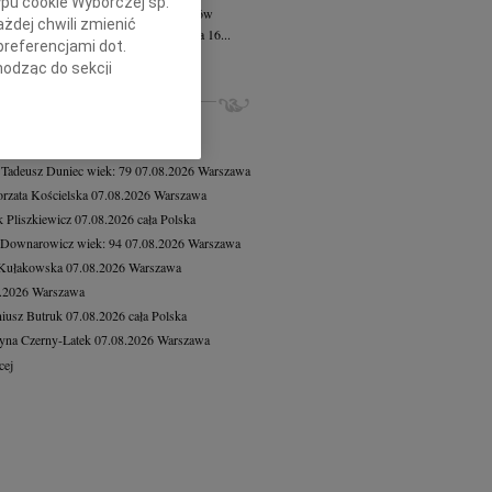
ypu cookie Wyborczej sp.
 Kazimierz Mościcki
21.07.2026
Kraków
żdej chwili zmienić
bokim smutkiem zawiadamiamy, że dnia 16...
preferencjami dot.
cej
hodząc do sekcji
stawień przeglądarki.
ZE NEKROLOGI, KONDOLENCJE
8.2026
Warszawa
h celach:
Użycie
8.2026
Warszawa
lów identyfikacji.
 Tadeusz Duniec
wiek: 79
07.08.2026
Warszawa
ści, pomiar reklam i
rzata Kościelska
07.08.2026
Warszawa
 Pliszkiewicz
07.08.2026
cała Polska
 Downarowicz
wiek: 94
07.08.2026
Warszawa
 Kułakowska
07.08.2026
Warszawa
8.2026
Warszawa
iusz Butruk
07.08.2026
cała Polska
yna Czerny-Latek
07.08.2026
Warszawa
cej