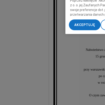
Poprzez kliknięcie "Ak
z o. o. jej Zaufanych 
swoje preferencje dot.
H
przetwarzania danych 
„Ustawienia zaawansow
AKCEPTUJĘ
My, nasi Zaufani Part
dokładnych danych geol
Przechowywanie informa
treści, badnie odbiorcó
Nabożeństwo ż
15 gru
przy warszaws
po c
w rod
O czym zawi