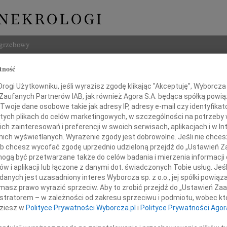
ogrzebowy
tność
Szukaj
 Żurek
Imię i na
ogi Użytkowniku, jeśli wyrazisz zgodę klikając "Akceptuję", Wyborcza sp
 Zaufanych Partnerów IAB, jak również Agora S.A. będąca spółką powi
Twoje dane osobowe takie jak adresy IP, adresy e-mail czy identyfikato
 tych plikach do celów marketingowych, w szczególności na potrzeby 
 zainteresowań i preferencji w swoich serwisach, aplikacjach i w Int
w nich wyświetlanych. Wyrażenie zgody jest dobrowolne. Jeśli nie chce
INNE NE
 lub chcesz wycofać zgodę uprzednio udzieloną przejdź do „Ustawień
Andrz
gą być przetwarzane także do celów badania i mierzenia informacji
Andrz
w i aplikacji lub łączone z danymi dot. świadczonych Tobie usług. Jeś
Bogu
nych jest uzasadniony interes Wyborcza sp. z o.o., jej spółki powiąza
Z głę
da 2020 roku zmarła w wieku 90 lat
masz prawo wyrazić sprzeciw. Aby to zrobić przejdź do „Ustawień Z
Bogu
istratorem – w zależności od zakresu sprzeciwu i podmiotu, wobec któ
Z głę
dziesz w
Polityce Prywatności Wyborcza.pl
i
Polityce Prywatności Agor
Barba
Mgr B