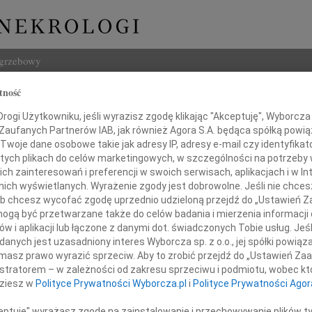
ogrzebowy
tność
Szukaj
na Dziewulska
ogi Użytkowniku, jeśli wyrazisz zgodę klikając "Akceptuję", Wyborcza sp
Imię i na
 Zaufanych Partnerów IAB, jak również Agora S.A. będąca spółką powi
Twoje dane osobowe takie jak adresy IP, adresy e-mail czy identyfikato
 tych plikach do celów marketingowych, w szczególności na potrzeby 
 zainteresowań i preferencji w swoich serwisach, aplikacjach i w Int
w nich wyświetlanych. Wyrażenie zgody jest dobrowolne. Jeśli nie chce
INNE NE
 lub chcesz wycofać zgodę uprzednio udzieloną przejdź do „Ustawień
Lubo
gą być przetwarzane także do celów badania i mierzenia informacji
Z żal
w i aplikacji lub łączone z danymi dot. świadczonych Tobie usług. Jeś
Henr
dniu 14 lipca 2010 zmarła
nych jest uzasadniony interes Wyborcza sp. z o.o., jej spółki powiąza
Z wie
masz prawo wyrazić sprzeciw. Aby to zrobić przejdź do „Ustawień Z
Jadwi
istratorem – w zależności od zakresu sprzeciwu i podmiotu, wobec któ
tyna Dziewulska
Gdań
dziesz w
Polityce Prywatności Wyborcza.pl
i
Polityce Prywatności Agor
Z głę
Andrz
ceptuję" wyrażasz zgodę na zainstalowanie i przechowywanie plików t