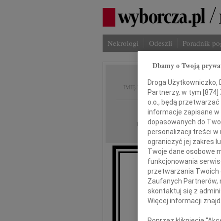
Nekrologi
Odeszli
Poradnik p
Dbamy o Twoją prywa
Krysty
Droga Użytkowniczko, Dr
IMIĘ I NAZWISKO:
Partnerzy, w tym [
874
]
o.o., będą przetwarzać 
Gdańsk
REGION:
informacje zapisane w
dopasowanych do Twoich
16.07.2010
DATA EMISJI:
personalizacji treści 
ograniczyć jej zakres
Twoje dane osobowe mo
funkcjonowania serwisó
W 
przetwarzania Twoich da
Zaufanych Partnerów, 
skontaktuj się z admin
Krys
Więcej informacji znaj
Poprzez kliknięcie "Ak