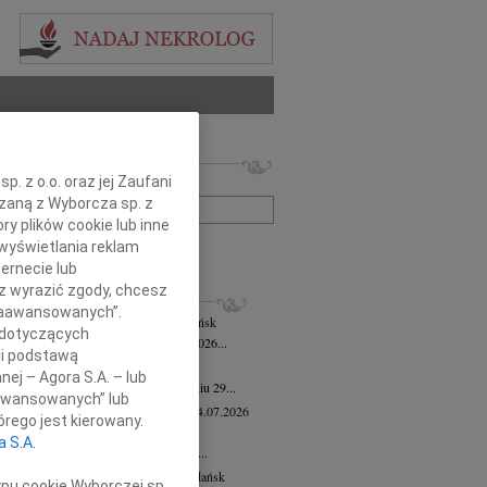
 nekrologów i wspomnień
. z o.o. oraz jej Zaufani
zwisko lub numer ogłoszenia:
ązaną z Wyborcza sp. z
ry plików cookie lub inne
wyświetlania reklam
+ szukanie zaawansowane
ernecie lub
sz wyrazić zgody, chcesz
KROLOGI
 Zaawansowanych”.
mira Bożyk
wiek: 102
04.08.2026
Gdańsk
 dotyczących
em zawiadamiamy, że w dniu 25 lipca 2026...
li podstawą
yk Klocek
28.07.2026
Gdańsk
nej – Agora S.A. – lub
lkim smutkiem zawiadamiamy, że w dniu 29...
aawansowanych” lub
ga Semmerling-Owczarska
wiek: 97
24.07.2026
rego jest kierowany.
sk
a S.A.
bokim żalem zawiadamiamy, że dnia 20...
ej Krupowicz
wiek: 87
16.07.2026
Gdańsk
ypu cookie Wyborczej sp.