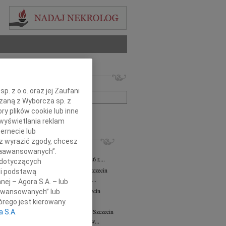
 nekrologów i wspomnień
zwisko lub numer ogłoszenia:
. z o.o. oraz jej Zaufani
ązaną z Wyborcza sp. z
ry plików cookie lub inne
+ szukanie zaawansowane
wyświetlania reklam
ernecie lub
KROLOGI
sz wyrazić zgody, chcesz
ław Wierzbicki
03.08.2026
Szczecin
 Zaawansowanych”.
em zawiadamiamy, że w dniu 25.07.2026 r....
 dotyczących
ława Włodarczak-Siuda
29.07.2026
Szczecin
li podstawą
bokim żalem zawiadamiamy, że dnia 26...
nej – Agora S.A. – lub
sław Strabel
wiek: 90
20.07.2026
Szczecin
aawansowanych” lub
 sercach bliskich żyje, nie umiera"...
rego jest kierowany.
 Nekanda-Trepka
wiek: 80
04.05.2026
Szczecin
a S.A.
26 kwietnia 2026 roku odeszła do nas w...