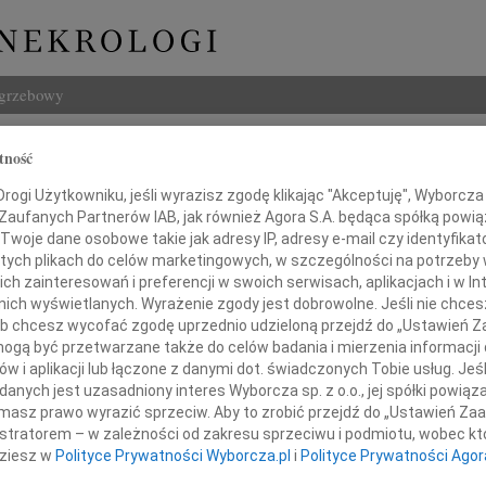
ogrzebowy
Szukaj
tność
z Pabisiak
Imię i na
ogi Użytkowniku, jeśli wyrazisz zgodę klikając "Akceptuję", Wyborcza sp
 Zaufanych Partnerów IAB, jak również Agora S.A. będąca spółką powi
Twoje dane osobowe takie jak adresy IP, adresy e-mail czy identyfikato
 tych plikach do celów marketingowych, w szczególności na potrzeby 
 zainteresowań i preferencji w swoich serwisach, aplikacjach i w Int
INNE NE
w nich wyświetlanych. Wyrażenie zgody jest dobrowolne. Jeśli nie chce
Bogus
 lub chcesz wycofać zgodę uprzednio udzieloną przejdź do „Ustawień
Z żal
gą być przetwarzane także do celów badania i mierzenia informacji
Miros
w i aplikacji lub łączone z danymi dot. świadczonych Tobie usług. Jeś
W dniu 6 grudnia 2020 r.
Z głę
nych jest uzasadniony interes Wyborcza sp. z o.o., jej spółki powiąza
Stani
masz prawo wyrazić sprzeciw. Aby to zrobić przejdź do „Ustawień Z
dszedł na Wieczną Wachtę
"Kto w
istratorem – w zależności od zakresu sprzeciwu i podmiotu, wobec któ
Maria
dziesz w
Polityce Prywatności Wyborcza.pl
i
Polityce Prywatności Agor
 Tadeusz Pabisiak
Dnia 