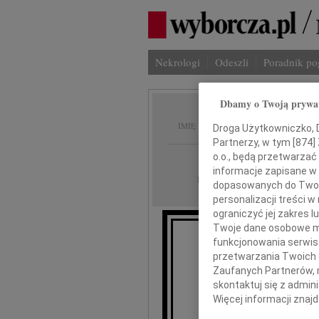
Nekrologi
Odeszli
Poradnik p
Dbamy o Twoją prywa
Tadeus
IMIĘ I NAZWISKO:
Droga Użytkowniczko, Dr
Partnerzy, w tym [
874
]
o.o., będą przetwarzać 
Szczecin
REGION:
informacje zapisane w
11.12.2020
DATA EMISJI:
dopasowanych do Twoich
personalizacji treści 
ograniczyć jej zakres
Twoje dane osobowe mo
funkcjonowania serwisó
przetwarzania Twoich da
Zaufanych Partnerów, 
o
skontaktuj się z admin
Więcej informacji znaj
kol.