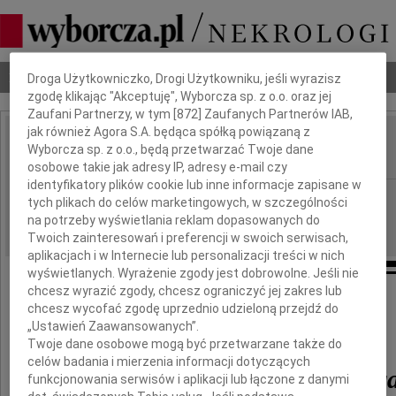
Dbamy o Twoją prywatność
Nekrologi
Odeszli
Poradnik pogrzebowy
Droga Użytkowniczko, Drogi Użytkowniku, jeśli wyrazisz
zgodę klikając "Akceptuję", Wyborcza sp. z o.o. oraz jej
Zaufani Partnerzy, w tym [
872
] Zaufanych Partnerów IAB,
jak również Agora S.A. będąca spółką powiązaną z
Taissa Krystyna Sikora
Wyborcza sp. z o.o., będą przetwarzać Twoje dane
IMIĘ I NAZWISKO:
osobowe takie jak adresy IP, adresy e-mail czy
identyfikatory plików cookie lub inne informacje zapisane w
Kraków
REGION:
tych plikach do celów marketingowych, w szczególności
09.12.2020
na potrzeby wyświetlania reklam dopasowanych do
DATA EMISJI:
Twoich zainteresowań i preferencji w swoich serwisach,
aplikacjach i w Internecie lub personalizacji treści w nich
wyświetlanych. Wyrażenie zgody jest dobrowolne. Jeśli nie
chcesz wyrazić zgody, chcesz ograniczyć jej zakres lub
chcesz wycofać zgodę uprzednio udzieloną przejdź do
„Ustawień Zaawansowanych”.
Twoje dane osobowe mogą być przetwarzane także do
celów badania i mierzenia informacji dotyczących
Taissa Krystyna Sikor
funkcjonowania serwisów i aplikacji lub łączone z danymi