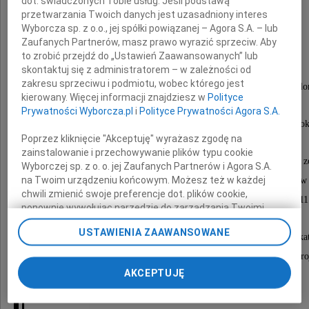
dot. świadczonych Tobie usług. Jeśli podstawą
z domu Młynar
przetwarzania Twoich danych jest uzasadniony interes
Wyborcza sp. z o.o., jej spółki powiązanej – Agora S.A. – lub
Zaufanych Partnerów, masz prawo wyrazić sprzeciw. Aby
Najukochańsza Mama, Babcia i Siostra
to zrobić przejdź do „Ustawień Zaawansowanych” lub
skontaktuj się z administratorem – w zależności od
zakresu sprzeciwu i podmiotu, wobec którego jest
Wieloletni nauczyciel akademicki Uniwersytetu Jagiello
kierowany. Więcej informacji znajdziesz w
Polityce
Prywatności Wyborcza.pl
i
Polityce Prywatności Agora S.A.
Przeżywszy lat 76, zmarła dnia 3 grudnia 2020 ro
Poprzez kliknięcie "Akceptuję" wyrażasz zgodę na
zainstalowanie i przechowywanie plików typu cookie
Msza św. żałobna przy prochach Zmarłej odprawiona z
Wyborczej sp. z o. o. jej Zaufanych Partnerów i Agora S.A.
na Twoim urządzeniu końcowym. Możesz też w każdej
w piątek, dnia 11 grudnia 2020 roku o godzinie 10.30 w 
chwili zmienić swoje preferencje dot. plików cookie,
pw. Św. Anny w Krakowie, przy ul. św. Anny 11
ponownie wywołując narzędzie do zarządzania Twoimi
preferencjami dot. przetwarzania danych poprzez
USTAWIENIA ZAAWANSOWANE
odnośnik „Ustawienia prywatności” w stopce serwisu i
Ceremonia pogrzebowa odbędzie się w Cerkwi Grekokat
przechodząc do sekcji „Ustawienia zaawansowane”.
pw. Św. Apostołów Piotra i Pawła w Krynicy-Zdro
Zmiana ustawień plików cookie możliwa jest także za
AKCEPTUJĘ
po czym nastąpi odprowadzenie Zmarłej
pomocą ustawień przeglądarki.
na miejsce wiecznego spoczynku,
My, nasi Zaufani Partnerzy i Agora S.A. możemy