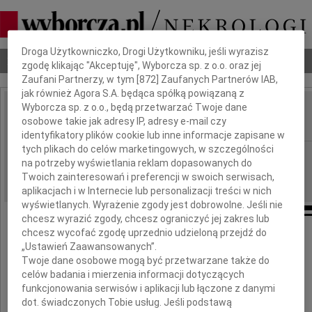
Dbamy o Twoją prywatność
Droga Użytkowniczko, Drogi Użytkowniku, jeśli wyrazisz
Nekrologi
Odeszli
Poradnik pogrzebowy
zgodę klikając "Akceptuję", Wyborcza sp. z o.o. oraz jej
Zaufani Partnerzy, w tym [
872
] Zaufanych Partnerów IAB,
jak również Agora S.A. będąca spółką powiązaną z
Wyborcza sp. z o.o., będą przetwarzać Twoje dane
Zbigniew Pełczyński
osobowe takie jak adresy IP, adresy e-mail czy
IMIĘ I NAZWISKO:
identyfikatory plików cookie lub inne informacje zapisane w
tych plikach do celów marketingowych, w szczególności
Gdańsk
REGION:
na potrzeby wyświetlania reklam dopasowanych do
08.12.2020
DATA EMISJI:
Twoich zainteresowań i preferencji w swoich serwisach,
aplikacjach i w Internecie lub personalizacji treści w nich
wyświetlanych. Wyrażenie zgody jest dobrowolne. Jeśli nie
chcesz wyrazić zgody, chcesz ograniczyć jej zakres lub
chcesz wycofać zgodę uprzednio udzieloną przejdź do
28 listopada 2020 roku zmarł
„Ustawień Zaawansowanych”.
w wieku 69 lat
Twoje dane osobowe mogą być przetwarzane także do
celów badania i mierzenia informacji dotyczących
funkcjonowania serwisów i aplikacji lub łączone z danymi
dot. świadczonych Tobie usług. Jeśli podstawą