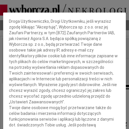
Dbamy o Twoją prywatność
Droga Użytkowniczko, Drogi Użytkowniku, jeśli wyrazisz
Nekrologi
Odeszli
Poradnik pogrzebowy
zgodę klikając "Akceptuję", Wyborcza sp. z o.o. oraz jej
Zaufani Partnerzy, w tym [
872
] Zaufanych Partnerów IAB,
jak również Agora S.A. będąca spółką powiązaną z
Wyborcza sp. z o.o., będą przetwarzać Twoje dane
Marek Mazurkiewicz
osobowe takie jak adresy IP, adresy e-mail czy
IMIĘ I NAZWISKO:
identyfikatory plików cookie lub inne informacje zapisane w
tych plikach do celów marketingowych, w szczególności
Kraków
REGION:
na potrzeby wyświetlania reklam dopasowanych do
07.12.2020
DATA EMISJI:
Twoich zainteresowań i preferencji w swoich serwisach,
aplikacjach i w Internecie lub personalizacji treści w nich
wyświetlanych. Wyrażenie zgody jest dobrowolne. Jeśli nie
chcesz wyrazić zgody, chcesz ograniczyć jej zakres lub
chcesz wycofać zgodę uprzednio udzieloną przejdź do
„Ustawień Zaawansowanych”.
Twoje dane osobowe mogą być przetwarzane także do
celów badania i mierzenia informacji dotyczących
funkcjonowania serwisów i aplikacji lub łączone z danymi
Marek Mazurkiewicz
dot. świadczonych Tobie usług. Jeśli podstawą