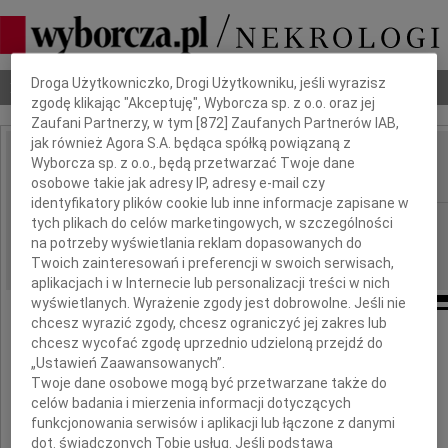
Dbamy o Twoją prywatność
Droga Użytkowniczko, Drogi Użytkowniku, jeśli wyrazisz
Nekrologi
Odeszli
Poradnik pogrzebowy
zgodę klikając "Akceptuję", Wyborcza sp. z o.o. oraz jej
Zaufani Partnerzy, w tym [
872
] Zaufanych Partnerów IAB,
jak również Agora S.A. będąca spółką powiązaną z
Tadeusz Barański
Wyborcza sp. z o.o., będą przetwarzać Twoje dane
IMIĘ I NAZWISKO:
osobowe takie jak adresy IP, adresy e-mail czy
identyfikatory plików cookie lub inne informacje zapisane w
Łódź
tych plikach do celów marketingowych, w szczególności
REGION:
na potrzeby wyświetlania reklam dopasowanych do
07.12.2020
DATA EMISJI:
Twoich zainteresowań i preferencji w swoich serwisach,
aplikacjach i w Internecie lub personalizacji treści w nich
wyświetlanych. Wyrażenie zgody jest dobrowolne. Jeśli nie
chcesz wyrazić zgody, chcesz ograniczyć jej zakres lub
chcesz wycofać zgodę uprzednio udzieloną przejdź do
„Ustawień Zaawansowanych”.
Pogrążeniu w smutku zawiadamiamy,
Twoje dane osobowe mogą być przetwarzane także do
że w dniu 30 listopada 2020 roku zmarł
celów badania i mierzenia informacji dotyczących
funkcjonowania serwisów i aplikacji lub łączone z danymi
dot. świadczonych Tobie usług. Jeśli podstawą