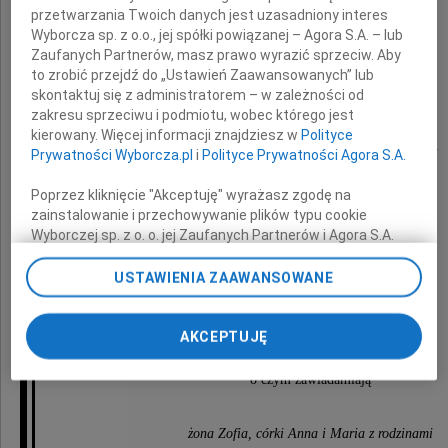
przetwarzania Twoich danych jest uzasadniony interes
Wyborcza sp. z o.o., jej spółki powiązanej – Agora S.A. – lub
Zaufanych Partnerów, masz prawo wyrazić sprzeciw. Aby
Tadeusz Barański
to zrobić przejdź do „Ustawień Zaawansowanych” lub
skontaktuj się z administratorem – w zależności od
zakresu sprzeciwu i podmiotu, wobec którego jest
kierowany. Więcej informacji znajdziesz w
Polityce
ukochany Mąż, Ojciec, Dziadek i Pradziadek.
Prywatności Wyborcza.pl
i
Polityce Prywatności Agora S.A.
Przeżył 91 lat.
Poprzez kliknięcie "Akceptuję" wyrażasz zgodę na
zainstalowanie i przechowywanie plików typu cookie
Wyborczej sp. z o. o. jej Zaufanych Partnerów i Agora S.A.
Uroczystość pogrzebowa odbędzie się
na Twoim urządzeniu końcowym. Możesz też w każdej
8 grudnia 2020 roku o godzinie 10.30
chwili zmienić swoje preferencje dot. plików cookie,
USTAWIENIA ZAAWANSOWANE
ponownie wywołując narzędzie do zarządzania Twoimi
na cmentarzu pw. św. Wojciecha
preferencjami dot. przetwarzania danych poprzez
przy ul. Kurczaki 81/85 w Łodzi,
odnośnik „Ustawienia prywatności” w stopce serwisu i
AKCEPTUJĘ
przechodząc do sekcji „Ustawienia zaawansowane”.
Zmiana ustawień plików cookie możliwa jest także za
o czym zawiadamiają
pomocą ustawień przeglądarki.
żona Zofia, córki Anna i Maria z rodzinami
My, nasi Zaufani Partnerzy i Agora S.A. możemy