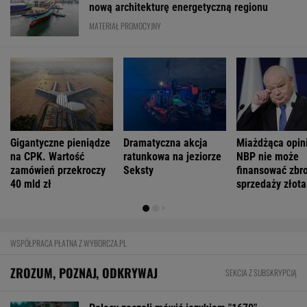
nową architekturę energetyczną regionu
MATERIAŁ PROMOCYJNY
Gigantyczne pieniądze
Dramatyczna akcja
Miażdżąca opin
na CPK. Wartość
ratunkowa na jeziorze
NBP nie może
zamówień przekroczy
Seksty
finansować zbro
40 mld zł
sprzedaży złota
WSPÓŁPRACA PŁATNA Z WYBORCZA.PL
ZROZUM, POZNAJ, ODKRYWAJ
SEKCJA Z SUBSKRYPCJĄ