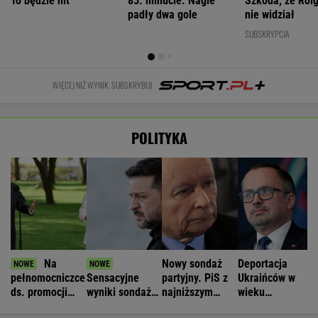
To będzie hit
85. minucie. Nagle
Szkoda, że Roig
padły dwa gole
nie widział
SUBSKRYPCJA
WIĘCEJ NIŻ WYNIK. SUBSKRYBUJ
POLITYKA
Na
Nowy sondaż
Deportacja
pełnomocniczce
Sensacyjne
partyjny. PiS z
Ukraińców w
ds. promocji
wyniki sondażu
najniższym
wieku
Polski się nie
w Ukrainie.
wynikiem od lat
poborowym.