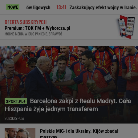
gowych
Zaskakujący efekt wojny w Iranie. Wenezuela w miejs
NOWE
OFERTA SUBSKRYPCJI
Premium: TOK FM + Wyborcza.pl
MOCNE MEDIA W DUO PAKIECIE. SPRAWDŹ
Barcelona zakpi z Realu Madryt. Cała
Hiszpania żyje jednym transferem
SUBSKRYPCJA
Polskie MiG-i dla Ukrainy. Kijów zbadał
maszyny