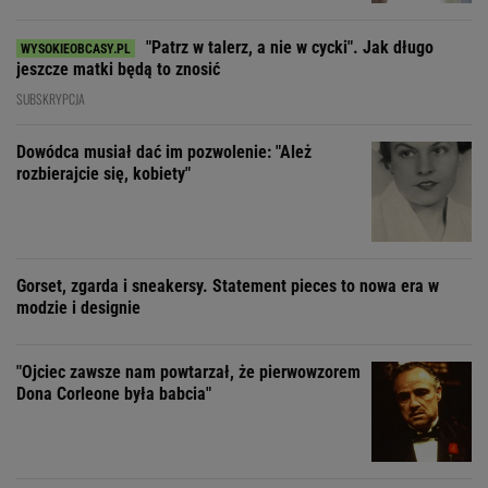
"Patrz w talerz, a nie w cycki". Jak długo
jeszcze matki będą to znosić
SUBSKRYPCJA
Dowódca musiał dać im pozwolenie: "Ależ
rozbierajcie się, kobiety"
Gorset, zgarda i sneakersy. Statement pieces to nowa era w
modzie i designie
"Ojciec zawsze nam powtarzał, że pierwowzorem
Dona Corleone była babcia"