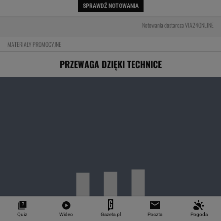
SPRAWDŹ NOTOWANIA
Notowania dostarcza VIA24ONLINE
MATERIAŁY PROMOCYJNE
PRZEWAGA DZIĘKI TECHNICE
Pierwsza taka hybryda w historii Audi Sport. RS
Quiz
Wideo
Gazeta.pl
Poczta
Pogoda