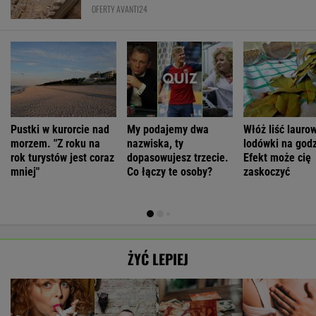
OFERTY AVANTI24
Pustki w kurorcie nad
My podajemy dwa
Włóż liść lauro
morzem. "Z roku na
nazwiska, ty
lodówki na godz
rok turystów jest coraz
dopasowujesz trzecie.
Efekt może cię
mniej"
Co łączy te osoby?
zaskoczyć
ŻYĆ LEPIEJ