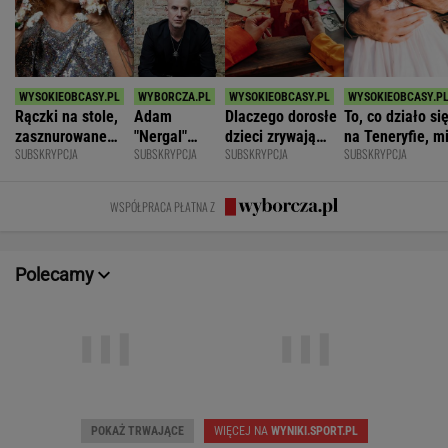
Rączki na stole,
Adam
Dlaczego dorosłe
To, co działo si
zasznurowane
"Nergal"
dzieci zrywają
na Teneryfie, m
SUBSKRYPCJA
SUBSKRYPCJA
SUBSKRYPCJA
SUBSKRYPCJA
usta. Byłam
Darski: Ja
kontakt z
się należało. Ni
wychowana w
wybieram
rodzicami?
myślałam, że to
dużej dyscyplinie
terapię, a
złe
WSPÓŁPRACA PŁATNA Z
większość
facetów
alkohol
Polecamy
Dziś 16:00 • Piłka nożna (M)
Dziś 18:00 • Tenis (M)
Polonia Bytom
-
Botic van de Zandschulp
Pogoń Siedlce
-
Hubert Hurkacz
POKAŻ TRWAJĄCE
WIĘCEJ NA
WYNIKI.SPORT.PL