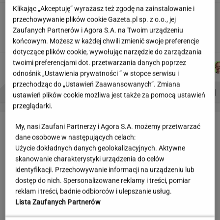
Klikając „Akceptuję” wyrażasz też zgodę na zainstalowanie i
Wakacyjne aktywności a kurzajki. O czym
przechowywanie plików cookie Gazeta.pl sp. z o.o., jej
warto pamiętać, by uniknąć problemu?
Zaufanych Partnerów i Agora S.A. na Twoim urządzeniu
MATERIAŁ PROMOCYJNY
końcowym. Możesz w każdej chwili zmienić swoje preferencje
dotyczące plików cookie, wywołując narzędzie do zarządzania
twoimi preferencjami dot. przetwarzania danych poprzez
JUSTYNA
ŁUKASZ
MICHAŁ
MARTA
Autorzy:
BRYCZKOWSKA
JACHIMIAK
KIEDROWSKI
NOWAK
odnośnik „Ustawienia prywatności ” w stopce serwisu i
przechodząc do „Ustawień Zaawansowanych”. Zmiana
PROBLEMY POLSKICH SIATKARZY
ZNAK Z '30'
WISŁAWA SZYMBORSKA
ustawień plików cookie możliwa jest także za pomocą ustawień
przeglądarki.
LETNIE OKAZJE
My, nasi Zaufani Partnerzy i Agora S.A. możemy przetwarzać
dane osobowe w następujących celach:
Użycie dokładnych danych geolokalizacyjnych. Aktywne
skanowanie charakterystyki urządzenia do celów
identyfikacji. Przechowywanie informacji na urządzeniu lub
dostęp do nich. Spersonalizowane reklamy i treści, pomiar
reklam i treści, badnie odbiorców i ulepszanie usług.
Lista Zaufanych Partnerów