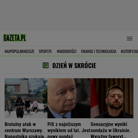
NAJPOPULARNIEJSZE
SPORT.PL
WIADOMOŚCI
FINANSE I TECHNOLOGIA
MOTORYZA
DZIEŃ W SKRÓCIE
Brutalny atak w
PiS z najniższym
Sensacyjne wyniki
centrum Warszawy.
wynikiem od lat. Jest
sondażu w Ukrainie.
Napastnika szukają
nowy sondaż
Wyraźny faworyt