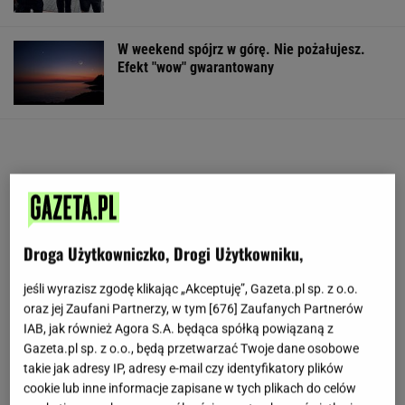
W weekend spójrz w górę. Nie pożałujesz.
Efekt "wow" gwarantowany
Droga Użytkowniczko, Drogi Użytkowniku,
jeśli wyrazisz zgodę klikając „Akceptuję”, Gazeta.pl sp. z o.o.
oraz jej Zaufani Partnerzy, w tym [
676
] Zaufanych Partnerów
IAB, jak również Agora S.A. będąca spółką powiązaną z
Gazeta.pl sp. z o.o., będą przetwarzać Twoje dane osobowe
takie jak adresy IP, adresy e-mail czy identyfikatory plików
cookie lub inne informacje zapisane w tych plikach do celów