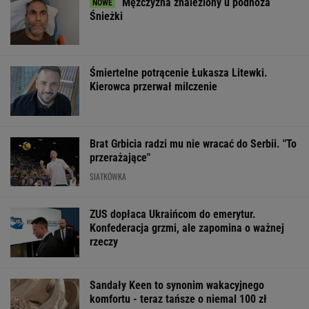
Mężczyzna znaleziony u podnóża
Śnieżki
Śmiertelne potrącenie Łukasza Litewki.
Kierowca przerwał milczenie
Brat Grbicia radzi mu nie wracać do Serbii. "To
przerażające"
SIATKÓWKA
ZUS dopłaca Ukraińcom do emerytur.
Konfederacja grzmi, ale zapomina o ważnej
rzeczy
Sandały Keen to synonim wakacyjnego
komfortu - teraz tańsze o niemal 100 zł