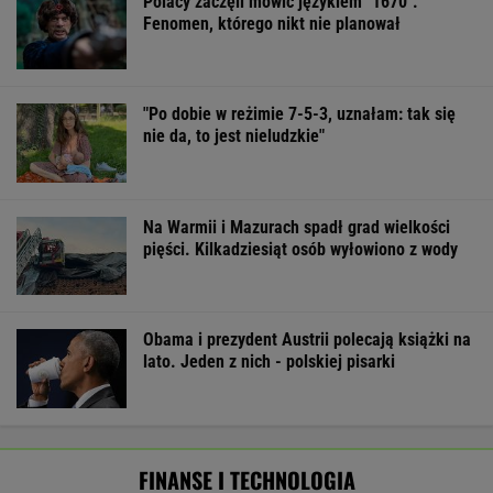
Polacy zaczęli mówić językiem "1670".
Fenomen, którego nikt nie planował
"Po dobie w reżimie 7-5-3, uznałam: tak się
nie da, to jest nieludzkie"
Na Warmii i Mazurach spadł grad wielkości
pięści. Kilkadziesiąt osób wyłowiono z wody
Obama i prezydent Austrii polecają książki na
lato. Jeden z nich - polskiej pisarki
FINANSE I TECHNOLOGIA