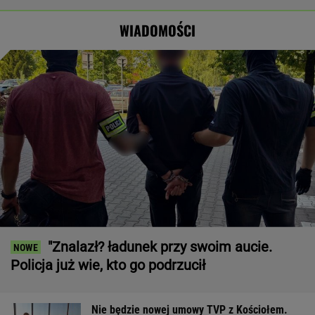
skończy. Tusk
Wyraźny faworyt
Horała uderza
powołał radę
wyborów
w pomysł PiS
WIADOMOŚCI
"Znalazł? ładunek przy swoim aucie.
Policja już wie, kto go podrzucił
Nie będzie nowej umowy TVP z Kościołem.