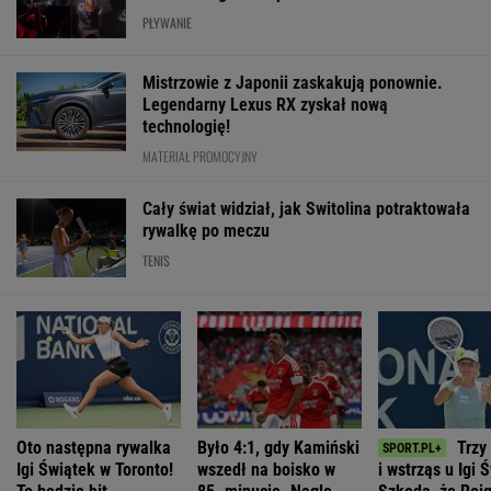
PŁYWANIE
Mistrzowie z Japonii zaskakują ponownie.
Legendarny Lexus RX zyskał nową
technologię!
MATERIAŁ PROMOCYJNY
Cały świat widział, jak Switolina potraktowała
rywalkę po meczu
TENIS
Oto następna rywalka
Było 4:1, gdy Kamiński
Trzy
Igi Świątek w Toronto!
wszedł na boisko w
i wstrząs u Igi 