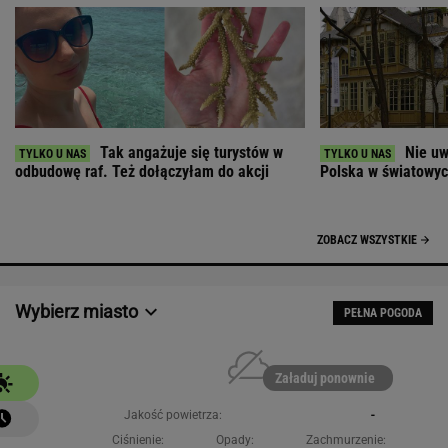
Tak angażuje się turystów w
Nie uw
odbudowę raf. Też dołączyłam do akcji
Polska w światowych
ZOBACZ WSZYSTKIE
Wybierz miasto
PEŁNA POGODA
Załaduj ponownie
Jakość powietrza:
-
Ciśnienie:
Opady:
Zachmurzenie: