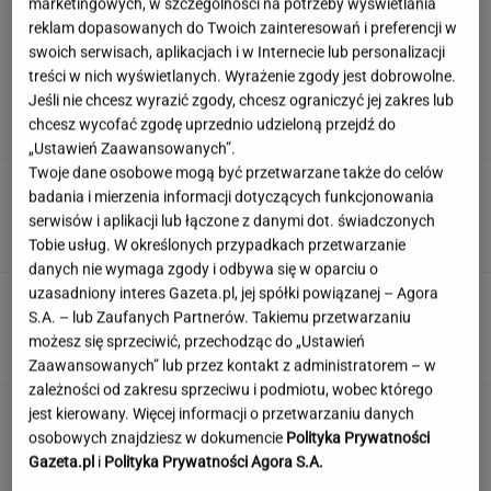
marketingowych, w szczególności na potrzeby wyświetlania
reklam dopasowanych do Twoich zainteresowań i preferencji w
swoich serwisach, aplikacjach i w Internecie lub personalizacji
Rozjuszony Olbrychski napisał list do Tuska.
treści w nich wyświetlanych. Wyrażenie zgody jest dobrowolne.
"To jest naplucie mi w twarz"
Jeśli nie chcesz wyrazić zgody, chcesz ograniczyć jej zakres lub
chcesz wycofać zgodę uprzednio udzieloną przejdź do
„Ustawień Zaawansowanych”.
Twoje dane osobowe mogą być przetwarzane także do celów
Polka przestrzegano, by nie mówił o chorobie.
badania i mierzenia informacji dotyczących funkcjonowania
"Jestem po przeszczepie"
serwisów i aplikacji lub łączone z danymi dot. świadczonych
Tobie usług. W określonych przypadkach przetwarzanie
danych nie wymaga zgody i odbywa się w oparciu o
uzasadniony interes Gazeta.pl, jej spółki powiązanej – Agora
Wybraliśmy kadry z 15 polskich filmów.
S.A. – lub Zaufanych Partnerów. Takiemu przetwarzaniu
Rozpoznasz tytuły tych produkcji?
możesz się sprzeciwić, przechodząc do „Ustawień
Zaawansowanych” lub przez kontakt z administratorem – w
zależności od zakresu sprzeciwu i podmiotu, wobec którego
Nie czekaj, aż będzie za późno. To może
jest kierowany. Więcej informacji o przetwarzaniu danych
oznaczać, że szkoła przestała służyć dziecku
osobowych znajdziesz w dokumencie
Polityka Prywatności
Gazeta.pl
i
Polityka Prywatności Agora S.A.
MATERIAŁ PROMOCYJNY