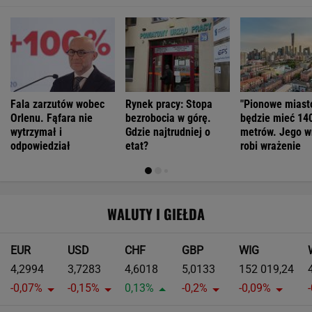
Fala zarzutów wobec
Rynek pracy: Stopa
"Pionowe miast
Orlenu. Fąfara nie
bezrobocia w górę.
będzie mieć 14
wytrzymał i
Gdzie najtrudniej o
metrów. Jego w
odpowiedział
etat?
robi wrażenie
WALUTY I GIEŁDA
EUR
USD
CHF
GBP
WIG
4,2994
3,7283
4,6018
5,0133
152 019,24
-0,07%
-0,15%
0,13%
-0,2%
-0,09%