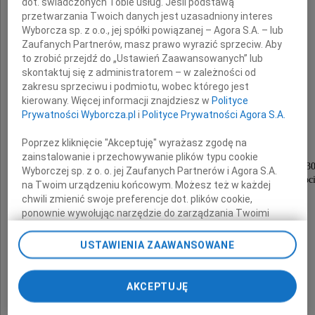
dot. świadczonych Tobie usług. Jeśli podstawą
przetwarzania Twoich danych jest uzasadniony interes
Wyborcza sp. z o.o., jej spółki powiązanej – Agora S.A. – lub
Zaufanych Partnerów, masz prawo wyrazić sprzeciw. Aby
to zrobić przejdź do „Ustawień Zaawansowanych” lub
skontaktuj się z administratorem – w zależności od
zakresu sprzeciwu i podmiotu, wobec którego jest
Henryk Purzycki
kierowany. Więcej informacji znajdziesz w
Polityce
Prywatności Wyborcza.pl
i
Polityce Prywatności Agora S.A.
Poprzez kliknięcie "Akceptuję" wyrażasz zgodę na
Msza św. żałobna odprawioa zostanie
zainstalowanie i przechowywanie plików typu cookie
we wtorek 8 grudnia 2020 roku o godzinie 11.3
Wyborczej sp. z o. o. jej Zaufanych Partnerów i Agora S.A.
w kościele pw. NSPJ, ul. Malczewskiego w Sopoci
na Twoim urządzeniu końcowym. Możesz też w każdej
chwili zmienić swoje preferencje dot. plików cookie,
Pogrzeb odbędzie się
ponownie wywołując narzędzie do zarządzania Twoimi
bezpośrednio po mszy św. o godzinie 12.00
preferencjami dot. przetwarzania danych poprzez
na CmentarzuKomunalnym w Sopocie.
odnośnik „Ustawienia prywatności” w stopce serwisu i
USTAWIENIA ZAAWANSOWANE
przechodząc do sekcji „Ustawienia zaawansowane”.
Pogrążona w smutku
Zmiana ustawień plików cookie możliwa jest także za
pomocą ustawień przeglądarki.
AKCEPTUJĘ
Żona i Synowie
My, nasi Zaufani Partnerzy i Agora S.A. możemy