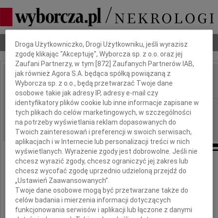
Dbamy o Twoją prywatność
Nekrologi
Odeszli
Poradnik pogrzebowy
Droga Użytkowniczko, Drogi Użytkowniku, jeśli wyrazisz
zgodę klikając "Akceptuję", Wyborcza sp. z o.o. oraz jej
Zaufani Partnerzy, w tym [
872
] Zaufanych Partnerów IAB,
jak również Agora S.A. będąca spółką powiązaną z
Henryk Purzycki
Wyborcza sp. z o.o., będą przetwarzać Twoje dane
IMIĘ I NAZWISKO:
osobowe takie jak adresy IP, adresy e-mail czy
identyfikatory plików cookie lub inne informacje zapisane w
Gdańsk
REGION:
tych plikach do celów marketingowych, w szczególności
04.12.2020
na potrzeby wyświetlania reklam dopasowanych do
DATA EMISJI:
Twoich zainteresowań i preferencji w swoich serwisach,
aplikacjach i w Internecie lub personalizacji treści w nich
wyświetlanych. Wyrażenie zgody jest dobrowolne. Jeśli nie
chcesz wyrazić zgody, chcesz ograniczyć jej zakres lub
Nie umiera ten, kto trwa w pamięci żywych
chcesz wycofać zgodę uprzednio udzieloną przejdź do
„Ustawień Zaawansowanych”.
Twoje dane osobowe mogą być przetwarzane także do
Z głębokim żalem zawiadamiamy,
celów badania i mierzenia informacji dotyczących
że 21 listopada 2020 roku zmarł
funkcjonowania serwisów i aplikacji lub łączone z danymi
Ukochany Mąż i Tata