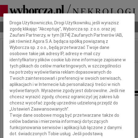
Dbamy o Twoją prywatność
Droga Użytkowniczko, Drogi Użytkowniku, jeśli wyrazisz
Nekrologi
Odeszli
Poradnik pogrzebowy
zgodę klikając "Akceptuję", Wyborcza sp. z o.o. oraz jej
Zaufani Partnerzy, w tym [
874
] Zaufanych Partnerów IAB,
jak również Agora S.A. będąca spółką powiązaną z
Wyborcza sp. z o.o., będą przetwarzać Twoje dane
Przemek Zeidler
osobowe takie jak adresy IP, adresy e-mail czy
IMIĘ I NAZWISKO:
identyfikatory plików cookie lub inne informacje zapisane w
tych plikach do celów marketingowych, w szczególności
cała Polska
REGION:
na potrzeby wyświetlania reklam dopasowanych do
03.12.2020
DATA EMISJI:
Twoich zainteresowań i preferencji w swoich serwisach,
aplikacjach i w Internecie lub personalizacji treści w nich
wyświetlanych. Wyrażenie zgody jest dobrowolne. Jeśli nie
chcesz wyrazić zgody, chcesz ograniczyć jej zakres lub
chcesz wycofać zgodę uprzednio udzieloną przejdź do
„Ustawień Zaawansowanych”.
Odszedł nasz kolega
Twoje dane osobowe mogą być przetwarzane także do
celów badania i mierzenia informacji dotyczących
funkcjonowania serwisów i aplikacji lub łączone z danymi
Przemysław Zeidler
dot. świadczonych Tobie usług. Jeśli podstawą