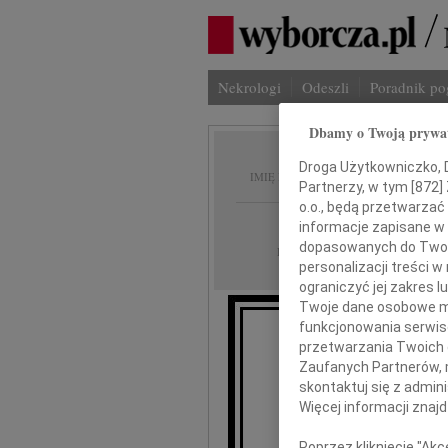
Nekrologi
Odeszli
Poradnik p
Dbamy o Twoją prywa
Mikoła
Droga Użytkowniczko, Dr
IMIĘ I NAZWISKO:
Partnerzy, w tym [
872
]
o.o., będą przetwarzać 
Płock
REGION:
informacje zapisane w
dopasowanych do Twoich
04.12.2020
DATA EMISJI:
personalizacji treści 
ograniczyć jej zakres
Twoje dane osobowe mo
funkcjonowania serwisó
przetwarzania Twoich da
Wyrazy głę
Zaufanych Partnerów, 
skontaktuj się z admin
Lek. den
Więcej informacji znaj
Poprzez kliknięcie "Ak