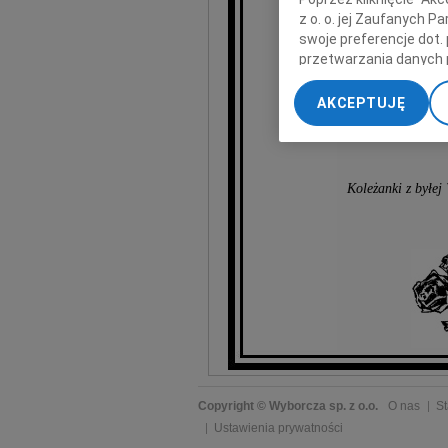
z o. o. jej Zaufanych 
swoje preferencje dot.
przetwarzania danych 
„Ustawienia zaawansow
AKCEPTUJĘ
My, nasi Zaufani Part
dokładnych danych geol
Przechowywanie informa
treści, badnie odbiorcó
Koleżanki z byłej
Copyright © Wyborcza sp. z o.o.
O nas
St
Ustawienia prywatności