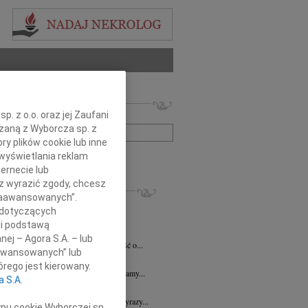
 nekrologów i wspomnień
. z o.o. oraz jej Zaufani
zwisko lub numer ogłoszenia:
ązaną z Wyborcza sp. z
ry plików cookie lub inne
wyświetlania reklam
+ szukanie zaawansowane
ernecie lub
sz wyrazić zgody, chcesz
KROLOGI
 Zaawansowanych”.
7.2026
Płock
 dotyczących
y głębokiego współczucia dla Pani...
li podstawą
y Fijałkowski
03.07.2026
Warszawa
nej – Agora S.A. – lub
bokim smutkiem przyjęliśmy wiadomość o...
aawansowanych” lub
6.2026
Płock
rego jest kierowany.
j Koleżance Julicie Kalinowskiej składamy...
a S.A.
6.2026
Płock
j Koleżance Wioletcie Czajkowskiej wyrazy...
ypu cookie Wyborczej sp.