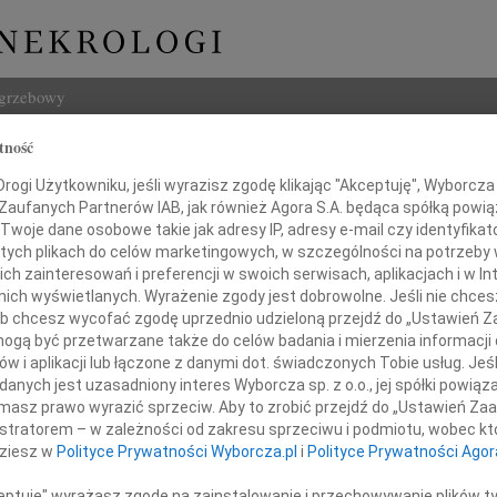
ogrzebowy
tność
Szukaj
j
ogi Użytkowniku, jeśli wyrazisz zgodę klikając "Akceptuję", Wyborcza sp
Imię i na
 Zaufanych Partnerów IAB, jak również Agora S.A. będąca spółką powi
Twoje dane osobowe takie jak adresy IP, adresy e-mail czy identyfikato
 tych plikach do celów marketingowych, w szczególności na potrzeby 
 zainteresowań i preferencji w swoich serwisach, aplikacjach i w Int
w nich wyświetlanych. Wyrażenie zgody jest dobrowolne. Jeśli nie chce
INNE NE
 lub chcesz wycofać zgodę uprzednio udzieloną przejdź do „Ustawień
16.0
gą być przetwarzane także do celów badania i mierzenia informacji
Wyraz
w i aplikacji lub łączone z danymi dot. świadczonych Tobie usług. Jeś
Cezar
nych jest uzasadniony interes Wyborcza sp. z o.o., jej spółki powiąza
bokiego współczucia i słowa otuchy
Z głę
masz prawo wyrazić sprzeciw. Aby to zrobić przejdź do „Ustawień Z
29.0
istratorem – w zależności od zakresu sprzeciwu i podmiotu, wobec któ
Nasze
t. Ani Kluk-Staniewskiej
dziesz w
Polityce Prywatności Wyborcza.pl
i
Polityce Prywatności Agor
19.0
Nasze
ceptuję" wyrażasz zgodę na zainstalowanie i przechowywanie plików t