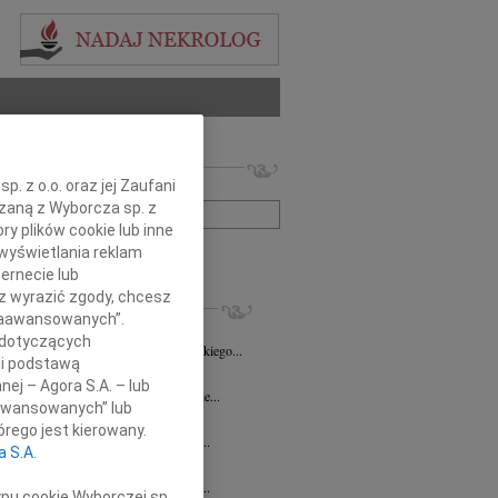
 nekrologów i wspomnień
. z o.o. oraz jej Zaufani
zwisko lub numer ogłoszenia:
ązaną z Wyborcza sp. z
ry plików cookie lub inne
wyświetlania reklam
+ szukanie zaawansowane
ernecie lub
sz wyrazić zgody, chcesz
KROLOGI
 Zaawansowanych”.
8.2026
Opole
 dotyczących
Danucie Juszczak-Puppel wyrazy głębokiego...
li podstawą
7.2026
Opole
nej – Agora S.A. – lub
ć zawsze jest niespodziewana, nigdy nie...
aawansowanych” lub
ech Pogorzelski
23.07.2026
Opole
rego jest kierowany.
bokim żalem przyjęliśmy wiadomość o...
a S.A.
sz Maksym
16.07.2026
Opole
bokim żalem przyjęliśmy wiadomość o...
ypu cookie Wyborczej sp.