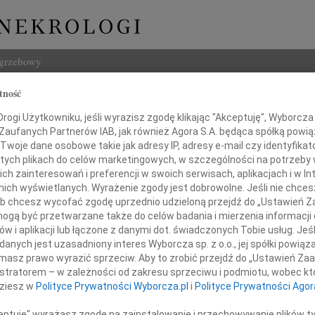
ogrzebowy
tność
Szukaj
ogi Użytkowniku, jeśli wyrazisz zgodę klikając "Akceptuję", Wyborcza sp
Imię i na
 Zaufanych Partnerów IAB, jak również Agora S.A. będąca spółką powi
Twoje dane osobowe takie jak adresy IP, adresy e-mail czy identyfikato
 tych plikach do celów marketingowych, w szczególności na potrzeby 
 zainteresowań i preferencji w swoich serwisach, aplikacjach i w Int
w nich wyświetlanych. Wyrażenie zgody jest dobrowolne. Jeśli nie chce
INNE NE
 lub chcesz wycofać zgodę uprzednio udzieloną przejdź do „Ustawień
05.0
gą być przetwarzane także do celów badania i mierzenia informacji
Pani 
w i aplikacji lub łączone z danymi dot. świadczonych Tobie usług. Jeś
Naszej Koleżance
23.0
nych jest uzasadniony interes Wyborcza sp. z o.o., jej spółki powiąza
Śmier
masz prawo wyrazić sprzeciw. Aby to zrobić przejdź do „Ustawień Z
eronice Węgrzyn
Wojci
istratorem – w zależności od zakresu sprzeciwu i podmiotu, wobec któ
Z głę
dziesz w
Polityce Prywatności Wyborcza.pl
i
Polityce Prywatności Agor
Janu
Z głę
az Jej Najbliższym
ceptuję" wyrażasz zgodę na zainstalowanie i przechowywanie plików t