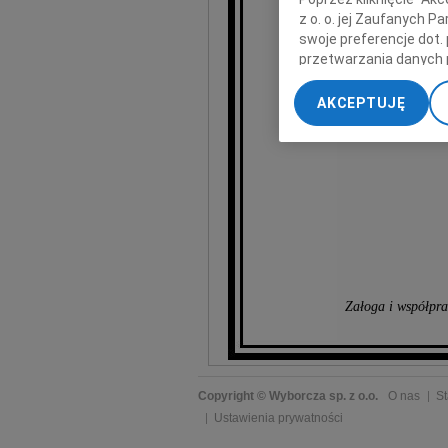
z o. o. jej Zaufanych 
swoje preferencje dot.
wyrazy najg
przetwarzania danych 
„Ustawienia zaawansow
AKCEPTUJĘ
My, nasi Zaufani Part
dokładnych danych geol
Przechowywanie informa
treści, badnie odbiorcó
Załoga i współpra
Copyright © Wyborcza sp. z o.o.
O nas
St
Ustawienia prywatności