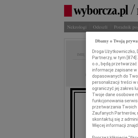
Nekrologi
Odeszli
Poradnik p
Dbamy o Twoją prywa
Droga Użytkowniczko, Dr
IMIĘ I NAZWISKO:
Partnerzy, w tym [
874
]
o.o., będą przetwarzać 
Opole
REGION:
informacje zapisane w
04.12.2020
DATA EMISJI:
dopasowanych do Twoich
personalizacji treści 
ograniczyć jej zakres
Twoje dane osobowe mo
funkcjonowania serwisó
przetwarzania Twoich da
Zaufanych Partnerów, 
W
skontaktuj się z admin
Więcej informacji znaj
or
Poprzez kliknięcie "Ak