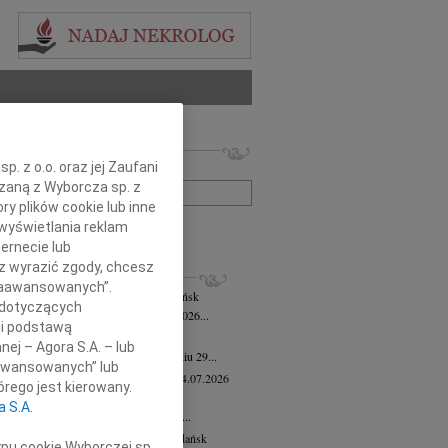
 nekrologów i wspomnień
. z o.o. oraz jej Zaufani
zwisko lub numer ogłoszenia:
ązaną z Wyborcza sp. z
ry plików cookie lub inne
wyświetlania reklam
+ szukanie zaawansowane
ernecie lub
sz wyrazić zgody, chcesz
KROLOGI
 Zaawansowanych”.
mira Bożyk
wiek: 102
04.08.2026
Gdańsk
 dotyczących
em zawiadamiamy, że w dniu 25 lipca 2026...
li podstawą
yk Klocek
28.07.2026
Gdańsk
nej – Agora S.A. – lub
lkim smutkiem zawiadamiamy, że w dniu 29...
aawansowanych” lub
ga Semmerling-Owczarska
wiek: 97
24.07.2026
rego jest kierowany.
sk
a S.A.
bokim żalem zawiadamiamy, że dnia 20...
ej Krupowicz
wiek: 87
16.07.2026
Gdańsk
ypu cookie Wyborczej sp.