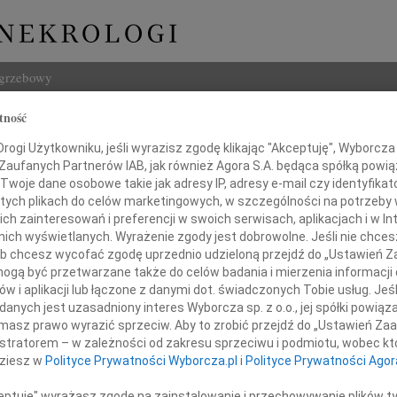
ogrzebowy
tność
Szukaj
Pabiś-Beszczyńska
ogi Użytkowniku, jeśli wyrazisz zgodę klikając "Akceptuję", Wyborcza sp
Imię i na
 Zaufanych Partnerów IAB, jak również Agora S.A. będąca spółką powi
Twoje dane osobowe takie jak adresy IP, adresy e-mail czy identyfikato
 tych plikach do celów marketingowych, w szczególności na potrzeby 
 zainteresowań i preferencji w swoich serwisach, aplikacjach i w Int
w nich wyświetlanych. Wyrażenie zgody jest dobrowolne. Jeśli nie chce
INNE NE
 lub chcesz wycofać zgodę uprzednio udzieloną przejdź do „Ustawień
Lubo
gą być przetwarzane także do celów badania i mierzenia informacji
Z żal
w i aplikacji lub łączone z danymi dot. świadczonych Tobie usług. Jeś
Henr
nych jest uzasadniony interes Wyborcza sp. z o.o., jej spółki powiąza
ujemy, że w niedzielę 29.11.2020 odeszła od nas
Z wie
masz prawo wyrazić sprzeciw. Aby to zrobić przejdź do „Ustawień Z
Jadwi
, mama, córka, siostra, szwagierka i bratowa
istratorem – w zależności od zakresu sprzeciwu i podmiotu, wobec któ
Gdań
dziesz w
Polityce Prywatności Wyborcza.pl
i
Polityce Prywatności Agor
Z głę
Andrz
ceptuję" wyrażasz zgodę na zainstalowanie i przechowywanie plików t