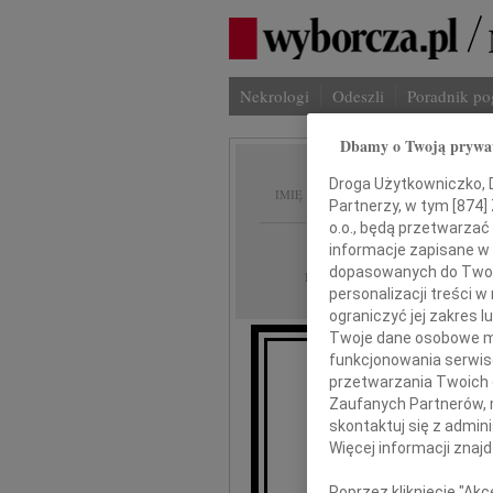
Nekrologi
Odeszli
Poradnik p
Dbamy o Twoją prywa
Iwona 
Droga Użytkowniczko, Dr
IMIĘ I NAZWISKO:
Partnerzy, w tym [
874
]
o.o., będą przetwarzać 
Gdańsk
REGION:
informacje zapisane w
dopasowanych do Twoich
02.12.2020
DATA EMISJI:
personalizacji treści 
ograniczyć jej zakres
Twoje dane osobowe mo
funkcjonowania serwisó
przetwarzania Twoich da
Z głębokim żalem inform
Zaufanych Partnerów, 
nasza ukochana żona
skontaktuj się z admin
Więcej informacji znaj
Poprzez kliknięcie "Ak