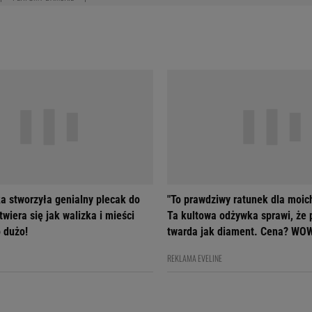
a stworzyła genialny plecak do
"To prawdziwy ratunek dla moic
wiera się jak walizka i mieści
Ta kultowa odżywka sprawi, że 
 dużo!
twarda jak diament. Cena? WO
REKLAMA EVELINE