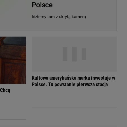
Polsce
LED
Idziemy tam z ukrytą kamerą
Kultowa amerykańska marka inwestuje w
Polsce. Tu powstanie pierwsza stacja
 Chcą
du
Rodzina
łodnych
Wakacje
Sennik