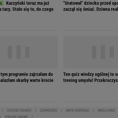
Kaczyński teraz ma już
"Uratował" dziecko przed up
 tacy. Stało się to, do czego
zaczął się śmiać. Dziwna re
 tym programie zajrzałam do
Ten quiz wiedzy ogólnej to s
nalazłam skarby warte krocie
trening umysłu! Przekroczys
ROSYJSKI ŻOŁNIERZ
CZARNOGÓRA
MARTA NAWROCKA
NIKOLA GRBIĆ
PERFUMY DAMSKIE