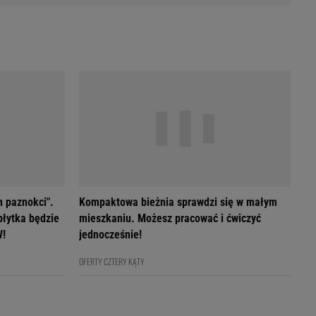
h paznokci".
Kompaktowa bieżnia sprawdzi się w małym
płytka będzie
mieszkaniu. Możesz pracować i ćwiczyć
W!
jednocześnie!
OFERTY CZTERY KĄTY