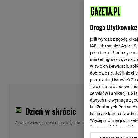
Wiadomości z Polski
Tenis
Plotki na topie
Sporty Walki
Niedziela handlowa
Siatkówka
Droga Użytkownicz
Informacje na bieżąco
PlusLiga
Metro Warszawa
Lekkoatletyka
jeśli wyrazisz zgodę klika
IAB, jak również Agora S
Duży Format
Kolarstwo
jak adresy IP, adresy e-m
Pogoda Warszawa
Bieganie
marketingowych, w szcze
Pogoda Kraków
Trening - ćwiczenia
w swoich serwisach, aplik
Pogoda Gdańsk
Ćwiczenia
dobrowolne. Jeśli nie ch
Pogoda Poznań
Dieta - Odżywianie
przejdź do „Ustawień Z
Twoje dane osobowe mogą
Pogoda Wrocław
Jak schudnąć?
Kar
serwisów i aplikacji lub
Gazeta na X
Sport - Fitness
Wyś
danych nie wymaga zgody 
Fitness
lub Zaufanych Partnerów
Dzień w skrócie
F1 - Formuła 1
lub przez kontakt z admi
Więcej informacji o prz
Zawsze wiesz, co jest naprawdę istotne
Prywatności Agora S.A.