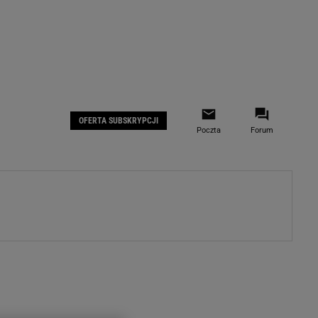
 IOS
Gazeta.pl na Facebooku
OFERTA SUBSKRYPCJI
Poczta
Forum
ZA
WYDARZENIA GOSPODARCZE
LOKALNE
Białystok
Bielsko-Biała
stki
Bydgoszcz
moda
Częstochowa
uże buty
Gorzów Wielkopolski
ecka
Katowice