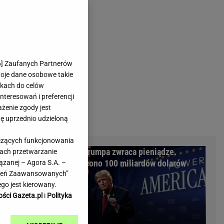
rmienia
Gliwice
Kielce
hodowe
Kraków
Lublin
Łódź
6
] Zaufanych Partnerów
woje dane osobowe takie
Olsztyn
likach do celów
Opole
teresowań i preferencji
e
Płock
ażenie zgody jest
we
Poznań
dę uprzednio udzieloną
Radom
yczących funkcjonowania
Rzeszów
ród Polaków
Rząd Trumpa zwraca pieniądze.
kach przetwarzanie
inowe
Sosnowiec
 aktów
Wypłacono 100 miliardów dolarów
ązanej – Agora S.A. –
inowe
Szczecin
awień Zaawansowanych”
Melo Radio
Toruń
go jest kierowany.
Trójmiasto
ości Gazeta.pl
i
Polityka
Warszawa
Wrocław