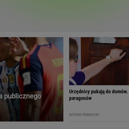
Telewizor LG O
Urzędnicy pukają do domów.
a publicznego
paragonów
Doda
Kalkulator Poro
Magda Gessler
Kalendarz dni p
MATERIAŁ PROMOCYJNY
Agnieszka Woźniak-Starak
Kalendarz ciąży