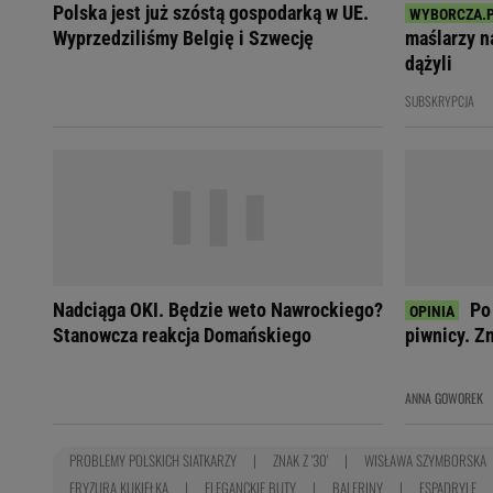
Polska jest już szóstą gospodarką w UE.
Wyprzedziliśmy Belgię i Szwecję
maślarzy na
dążyli
SUBSKRYPCJA
Nadciąga OKI. Będzie weto Nawrockiego?
Po
Stanowcza reakcja Domańskiego
piwnicy. Z
ANNA GOWOREK
PROBLEMY POLSKICH SIATKARZY
ZNAK Z '30'
WISŁAWA SZYMBORSKA
FRYZURA KUKIEŁKA
ELEGANCKIE BUTY
BALERINY
ESPADRYLE