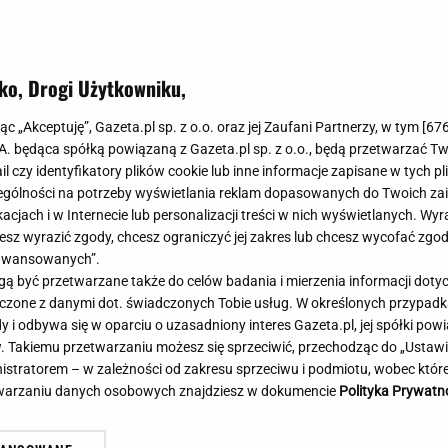
Meghan Markle
Krzesełka do ka
Magda Gessler
Łóżka dla dzieci
Barbara Kurdej-Szatan
Foteliki samoc
ko, Drogi Użytkowniku,
Księżna Kate
Przepisy
Porady
Jak zrobić?
jąc „Akceptuję”, Gazeta.pl sp. z o.o. oraz jej Zaufani Partnerzy, w tym [
67
.A. będąca spółką powiązaną z Gazeta.pl sp. z o.o., będą przetwarzać T
Na czasie
Grzyby
ail czy identyfikatory plików cookie lub inne informacje zapisane w tych p
Memy
Koronawirus
gólności na potrzeby wyświetlania reklam dopasowanych do Twoich zain
Radio Zet
Porady - Zdrowi
acjach i w Internecie lub personalizacji treści w nich wyświetlanych. Wyr
Radio Pogoda
Sukienki jeanso
cesz wyrazić zgody, chcesz ograniczyć jej zakres lub chcesz wycofać zgo
Radio internetowe
Torebki worki
aawansowanych”.
 być przetwarzane także do celów badania i mierzenia informacji dot
Rock Radio
Życzenia
ambol na Tour de Pologne.
Ambasador Ukrainy: Wś
 łączone z danymi dot. świadczonych Tobie usług. W określonych przypad
Złote Przeboje
Życzenia urodz
cig został przerwany
było dużo zbrodniczych
i odbywa się w oparciu o uzasadniony interes Gazeta.pl, jej spółki powi
Chillizet - radio internetowe
Życzenia imien
. Takiemu przetwarzaniu możesz się sprzeciwić, przechodząc do „Ust
Podcasty
Newsy, plotki - 
nistratorem – w zależności od zakresu sprzeciwu i podmiotu, wobec które
E-booki - Audiobooki
Lifestyle
etwarzaniu danych osobowych znajdziesz w dokumencie
Polityka Prywatn
Planeta.pl
Co obejrzeć