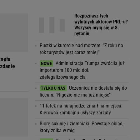
Rozpoznasz tych
wybitnych aktorów PRL-u?
Wszyscy mylą się w 8.
pytaniu
Pustki w kurorcie nad morzem. "Z roku na
rok turystów jest coraz mniej"
snęła
Administracja Trumpa zwróciła już
 zdanie
importerom 100 mld dol.
zdelegalizowanego cła
Uczennica nie dostała się do
liceum. "Nigdzie nie ma już miejsc"
11-latek na hulajnodze zmarł na miejscu.
Kierowca kombajnu usłyszy zarzuty
Biorę cukinię i ziemniaki. Powstaje obiad,
który znika w mig