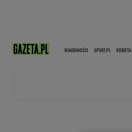
Poczta - Logowanie
Pobierz 
WIADOMOŚCI
SPORT.PL
KOBIETA
DZIECKO
KOBIETA
KULTURA
NEX
WIADOMOŚCI
SPORT
G.PL
Skoki narciarskie
Haps.pl
Ekstraklasa
Wiadomości ze świata
Bundesliga
Sport wiadomości
Liga Mistrzów
Horoskop
Liga Europy
Papież Franiszek
Koszykówka