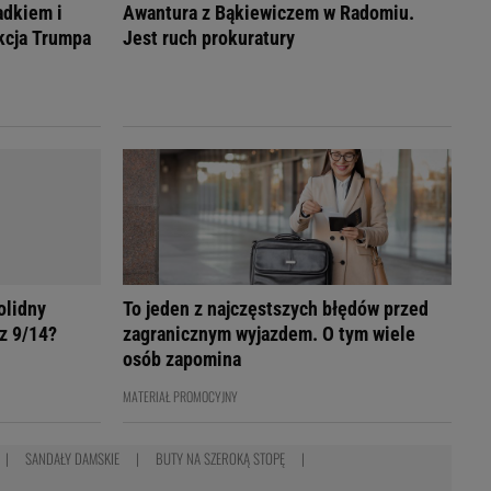
adkiem i
Awantura z Bąkiewiczem w Radomiu.
akcja Trumpa
Jest ruch prokuratury
olidny
To jeden z najczęstszych błędów przed
z 9/14?
zagranicznym wyjazdem. O tym wiele
osób zapomina
MATERIAŁ PROMOCYJNY
SANDAŁY DAMSKIE
BUTY NA SZEROKĄ STOPĘ