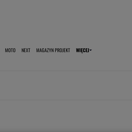
aplikację Gazeta - Android
Pobierz aplikację Gazeta -
MOTO
NEXT
MAGAZYN PROJEKT
WIĘCEJ
T
PLOTEK
SPORT.PL
HOROSKOPY
WEEKEND
TOK FM
WYBORC
ROZRYWKA
ŻYCIE I STYL
Gwiazdy Mundialu
Fryzury
Plotek
Makijaż
Gry online
Magia - Ciekawo
Historie
Wiadomości - 
WAGs
Sposób na za d
Anna Lewandowska
Gorączka u dzi