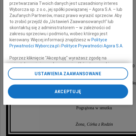
przetwarzania Twoich danych jest uzasadniony interes
Wyborcza sp. z o.o., jej spółki powiązanej – Agora S.A. – lub
Zaufanych Partnerów, masz prawo wyrazić sprzeciw. Aby
to zrobić przejdź do „Ustawień Zaawansowanych” lub
skontaktuj się z administratorem – w zależności od
zakresu sprzeciwu i podmiotu, wobec którego jest
Ryszard Urbaniak
kierowany. Więcej informacji znajdziesz w
Polityce
Prywatności Wyborcza.pl
i
Polityce Prywatności Agora S.A.
Ceremonia pogrzebowa rozpocznie się dnia
Poprzez kliknięcie "Akceptuję" wyrażasz zgodę na
zainstalowanie i przechowywanie plików typu cookie
5 grudnia 2020 roku (sobota) o godzinie 15.00
Wyborczej sp. z o. o. jej Zaufanych Partnerów i Agora S.A.
USTAWIENIA ZAAWANSOWANE
w kaplicy na Cmentarzu Grabiszyńskim,
na Twoim urządzeniu końcowym. Możesz też w każdej
chwili zmienić swoje preferencje dot. plików cookie,
po której nastąpi uroczyste odprowadzenie Zmarłe
ponownie wywołując narzędzie do zarządzania Twoimi
AKCEPTUJĘ
na wieczny spoczynek.
preferencjami dot. przetwarzania danych poprzez
odnośnik „Ustawienia prywatności” w stopce serwisu i
przechodząc do sekcji „Ustawienia zaawansowane”.
Pogrążona w smutku
Zmiana ustawień plików cookie możliwa jest także za
pomocą ustawień przeglądarki.
Żona, Córka z Rodzin
My, nasi Zaufani Partnerzy i Agora S.A. możemy