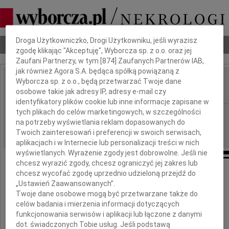
Dbamy o Twoją prywatność
Droga Użytkowniczko, Drogi Użytkowniku, jeśli wyrazisz
Nekrologi
Odeszli
Poradnik pogrzebowy
zgodę klikając "Akceptuję", Wyborcza sp. z o.o. oraz jej
Zaufani Partnerzy, w tym [
874
] Zaufanych Partnerów IAB,
jak również Agora S.A. będąca spółką powiązaną z
Wyborcza sp. z o.o., będą przetwarzać Twoje dane
Ryszard Urbaniak
IMIĘ I NAZWISKO:
osobowe takie jak adresy IP, adresy e-mail czy
identyfikatory plików cookie lub inne informacje zapisane w
tych plikach do celów marketingowych, w szczególności
Wrocław
REGION:
na potrzeby wyświetlania reklam dopasowanych do
04.12.2020
DATA EMISJI:
Twoich zainteresowań i preferencji w swoich serwisach,
aplikacjach i w Internecie lub personalizacji treści w nich
wyświetlanych. Wyrażenie zgody jest dobrowolne. Jeśli nie
chcesz wyrazić zgody, chcesz ograniczyć jej zakres lub
chcesz wycofać zgodę uprzednio udzieloną przejdź do
Z głębokim żalem zawiadamiamy,
„Ustawień Zaawansowanych”.
że dnia 26 listopada 2020 roku
Twoje dane osobowe mogą być przetwarzane także do
celów badania i mierzenia informacji dotyczących
odszedł nasz ukochany M , Tata i Dziadek
funkcjonowania serwisów i aplikacji lub łączone z danymi
dot. świadczonych Tobie usług. Jeśli podstawą