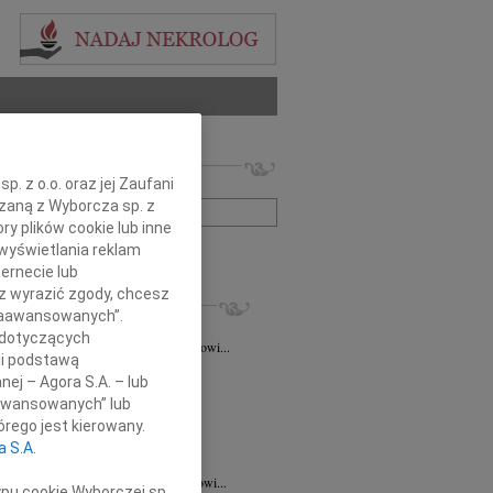
 nekrologów i wspomnień
. z o.o. oraz jej Zaufani
zwisko lub numer ogłoszenia:
ązaną z Wyborcza sp. z
ry plików cookie lub inne
wyświetlania reklam
+ szukanie zaawansowane
ernecie lub
sz wyrazić zgody, chcesz
KROLOGI
 Zaawansowanych”.
taśkiewicz
03.08.2026
Lublin
 dotyczących
Profesorowi Grzegorzowi Staśkiewiczowi...
li podstawą
8.2026
Lublin
nej – Agora S.A. – lub
dr hab. n. med. Grzegorzowi...
aawansowanych” lub
7.2026
Lublin
rego jest kierowany.
y głębokiego współczucia dla dr...
a S.A.
7.2026
Lublin
mu Koledze dr hab. n. med. Grzegorzowi...
ypu cookie Wyborczej sp.