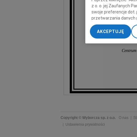
z o. o. jej Zaufanych 
swoje preferencje dot.
przetwarzania danych 
„Ustawienia zaawansow
AKCEPTUJĘ
My, nasi Zaufani Part
Zar
dokładnych danych geol
Przechowywanie informa
Centrum
treści, badnie odbiorcó
Copyright © Wyborcza sp. z o.o.
O nas
St
Ustawienia prywatności