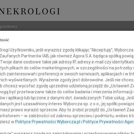
ogrzebowy
tność
Szukaj
ogi Użytkowniku, jeśli wyrazisz zgodę klikając "Akceptuję", Wyborcza sp
Imię i na
 Zaufanych Partnerów IAB, jak również Agora S.A. będąca spółką powi
Twoje dane osobowe takie jak adresy IP, adresy e-mail czy identyfikato
 tych plikach do celów marketingowych, w szczególności na potrzeby 
 zainteresowań i preferencji w swoich serwisach, aplikacjach i w Int
w nich wyświetlanych. Wyrażenie zgody jest dobrowolne. Jeśli nie chce
INNE NE
 lub chcesz wycofać zgodę uprzednio udzieloną przejdź do „Ustawień
Ewa S
gą być przetwarzane także do celów badania i mierzenia informacji
Panu 
w i aplikacji lub łączone z danymi dot. świadczonych Tobie usług. Jeś
zczere wyrazy współczucia
03.0
nych jest uzasadniony interes Wyborcza sp. z o.o., jej spółki powiąza
Panu 
masz prawo wyrazić sprzeciw. Aby to zrobić przejdź do „Ustawień Z
b. n. med. Aldonie Pietrzak
31.0
istratorem – w zależności od zakresu sprzeciwu i podmiotu, wobec któ
Wyraz
dziesz w
Polityce Prywatności Wyborcza.pl
i
Polityce Prywatności Agor
31.0
z powodu śmierci
Nasze
ceptuję" wyrażasz zgodę na zainstalowanie i przechowywanie plików t