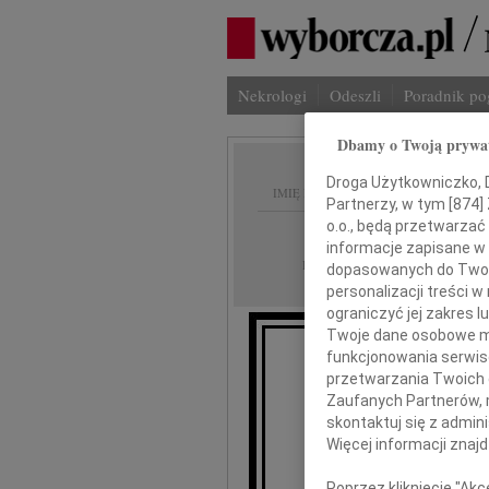
Nekrologi
Odeszli
Poradnik p
Dbamy o Twoją prywa
Droga Użytkowniczko, Dr
IMIĘ I NAZWISKO:
Partnerzy, w tym [
874
]
o.o., będą przetwarzać 
Lublin
REGION:
informacje zapisane w
30.11.2020
DATA EMISJI:
dopasowanych do Twoich
personalizacji treści 
ograniczyć jej zakres
Twoje dane osobowe mo
funkcjonowania serwisó
S
przetwarzania Twoich da
Zaufanych Partnerów, 
Pani dr ha
skontaktuj się z admin
Więcej informacji znaj
Poprzez kliknięcie "Ak