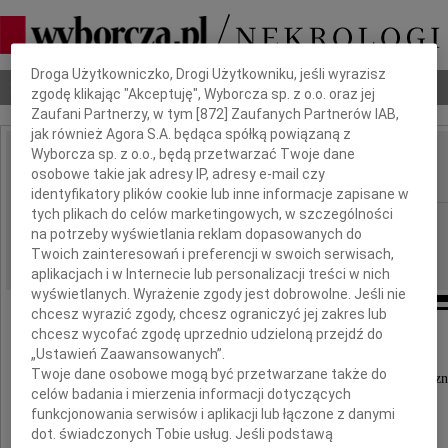
Dbamy o Twoją prywatność
Droga Użytkowniczko, Drogi Użytkowniku, jeśli wyrazisz
Nekrologi
Odeszli
Poradnik pogrzebowy
zgodę klikając "Akceptuję", Wyborcza sp. z o.o. oraz jej
Zaufani Partnerzy, w tym [
872
] Zaufanych Partnerów IAB,
jak również Agora S.A. będąca spółką powiązaną z
Wyborcza sp. z o.o., będą przetwarzać Twoje dane
Marian Stachura
osobowe takie jak adresy IP, adresy e-mail czy
IMIĘ I NAZWISKO:
identyfikatory plików cookie lub inne informacje zapisane w
tych plikach do celów marketingowych, w szczególności
Gdańsk
REGION:
na potrzeby wyświetlania reklam dopasowanych do
01.12.2020
DATA EMISJI:
Twoich zainteresowań i preferencji w swoich serwisach,
aplikacjach i w Internecie lub personalizacji treści w nich
wyświetlanych. Wyrażenie zgody jest dobrowolne. Jeśli nie
chcesz wyrazić zgody, chcesz ograniczyć jej zakres lub
chcesz wycofać zgodę uprzednio udzieloną przejdź do
Z głębokim żalem zawiadamiamy,
„Ustawień Zaawansowanych”.
Twoje dane osobowe mogą być przetwarzane także do
że w dniu 27 listopada 2020 roku odszedł do Wieczn
celów badania i mierzenia informacji dotyczących
ukochany Mąż, Teść, Dziadek
funkcjonowania serwisów i aplikacji lub łączone z danymi
dot. świadczonych Tobie usług. Jeśli podstawą